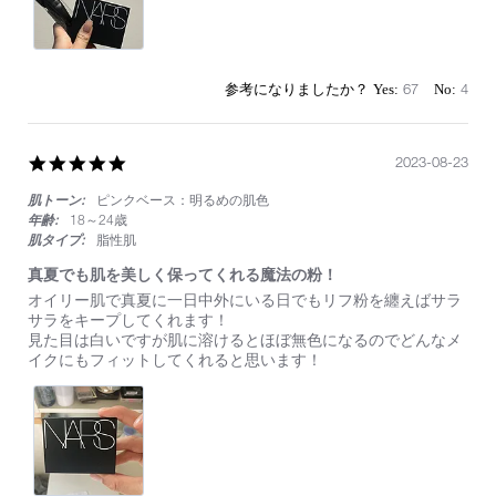
67
4
5.0
2023-08-23
star
肌トーン:
ピンクベース：明るめの肌色
rating
年齢:
18～24歳
肌タイプ:
脂性肌
真夏でも肌を美しく保ってくれる魔法の粉！
Review
review
オイリー肌で真夏に一日中外にいる日でもリフ粉を纏えばサラ
by
stating
サラをキープしてくれます！
on
真
見た目は白いですが肌に溶けるとほぼ無色になるのでどんなメ
23
夏
イクにもフィットしてくれると思います！
Aug
で
2023
も
肌
を
美
し
く