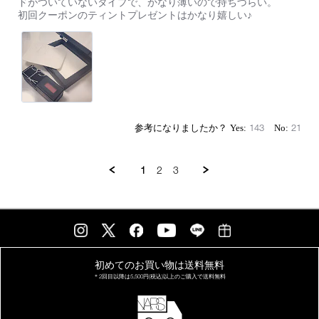
ドがついていないタイプで、かなり薄いので持ちづらい。
Mar
サ
初回クーポンのティントプレゼントはかなり嬉しい♪
2022
ラ
感
に
感
動
143
21
1
2
3
初めてのお買い物は
送料無料
＊2回目以降は
5,500円(税込)以上の
ご購入で送料無料