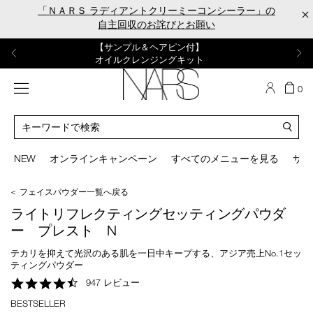
Skip
「ＮＡＲＳ ラディアントクリーミーコンシーラー」の
×
to
自主回収のお詫びとお願い
main
content
【ポーチ＆ブラッシュプレゼント】
【はじめての購入はこちらから】
【ギフトショッパープレゼント】
【サンプル＆ヘアピン付】
【ミニパフプレゼント】
新リキッドブラッシュご購入でプレゼント
カラーアイテムをあの人へのプレゼントに
新リキッドブラッシュスターターキット
オイルクレンジングキット
ORGASM CAMPAIGN
メニュー
カ
0
ー
NARS
ト
カ
の
タ
商
ロ
You
品
グ
can
NEW
オンラインキャンペーン
すべてのメニューを見る
サイ
数
検
use
索
the
＜ フェイスパウダー一覧へ戻る
tab
key
ライトリフレクティングセッティングパウダ
(or
ー プレスト N
swipe
left
テカリを抑えて光沢のある肌を一日中キープする、アジア売上No.1セッ
or
ティングパウダー
right
4.7
947 レビュー
on
star
your
BESTSELLER
rating
mobile