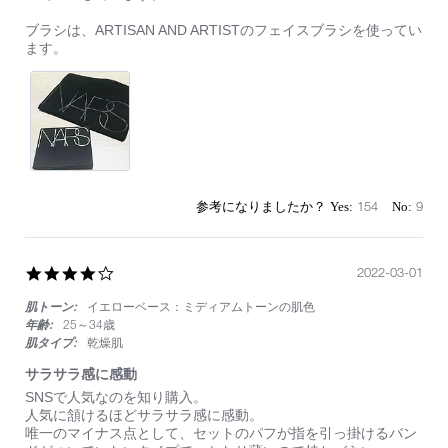
ブラシは、ARTISAN AND ARTISTのフェイスブラシを使ってい
ます。
154
9
4.0
2022-03-01
star
肌トーン:
イエローベース：ミディアムトーンの肌色
rating
年齢:
25～34歳
肌タイプ:
乾燥肌
サラサラ感に感動
Review
review
SNSで人気なのを知り購入。
by
stating
人気に頷けるほどサラサラ感に感動。
on
サ
唯一のマイナス点として、セットのパフが指を引っ掛けるバン
1
ラ