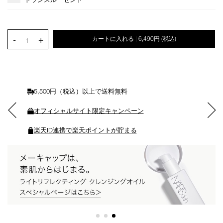
ョ
ン
を
カ
PRODUCT.QUANTITY.SELECT.LABEL
-
+
カートに入れる
6,490円
(税込)
|
ー
1
ト
に
入
れ
る
5,500円（税込）以上で送料無料
オフィシャルサイト限定キャンペーン
楽天ID連携で楽天ポイントが貯まる