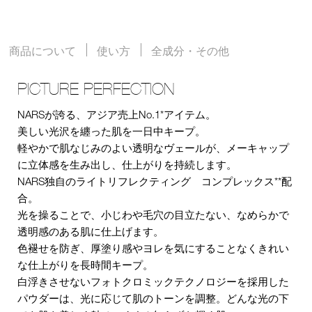
商品について
使い方
全成分・その他
PICTURE PERFECTION
NARSが誇る、アジア売上No.1*アイテム。
美しい光沢を纏った肌を一日中キープ。
軽やかで肌なじみのよい透明なヴェールが、メーキャップ
に立体感を生み出し、仕上がりを持続します。
NARS独自のライトリフレクティング コンプレックス**配
合。
光を操ることで、小じわや毛穴の目立たない、なめらかで
透明感のある肌に仕上げます。
色褪せを防ぎ、厚塗り感やヨレを気にすることなくきれい
な仕上がりを長時間キープ。
白浮きさせないフォトクロミックテクノロジーを採用した
パウダーは、光に応じて肌のトーンを調整。どんな光の下