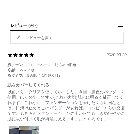
レビュー
(947)
レビューを書く
5.0
2026-05-29
star
肌トーン:
イエローベース：明るめの肌色
rating
年齢:
55～64歳
肌タイプ:
混合肌（脂性乾燥肌）
肌をカバーしてくれる
Review
review
以前より、クリアを使っていました。今回、肌色のパウダーを
by
stating
使用。ほんの少しですが(これが大切)肌色に明るく補正してく
on
肌
れます。これから、ファンデーションを着けたくない日など
29
を
は、日焼け止めとこのパウダーがあれば、コンビニくらい楽勝
May
カ
です。もちろんファンデーションの上からでも、きめ細やかに
2026
バ
肌に吸い付いて肌が綺麗に見えます。おすすめです。
ー
し
て