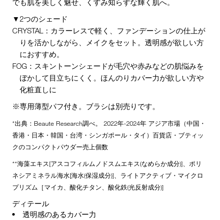
でも肌を美しく魅せ、くすみ知らずな輝く肌へ。
▼2つのシェード
CRYSTAL：カラーレスで軽く、ファンデーションの仕上が
りを活かしながら、メイクをセット。透明感が欲しい方
におすすめ。
FOG：スキントーンシェードが毛穴や赤みなどの肌悩みを
ぼかして目立ちにくく。ほんのりカバー力が欲しい方や
化粧直しに
※専用薄型パフ付き。ブラシは別売りです。
*出典：Beaute Research調べ。 2022年-2024年 アジア市場（中国・
香港・日本・韓国・台湾・シンガポール・タイ）百貨店・ブティッ
クのコンパクトパウダー売上個数
**海藻エキス[アスコフィルムノドスムエキス(なめらか成分)]、ポリ
ネシアミネラル海水[海水(保湿成分)]、ライトアクティブ・マイクロ
プリズム［マイカ、酸化チタン、酸化鉄(光反射成分)]
ディテール
透明感のあるカバー力