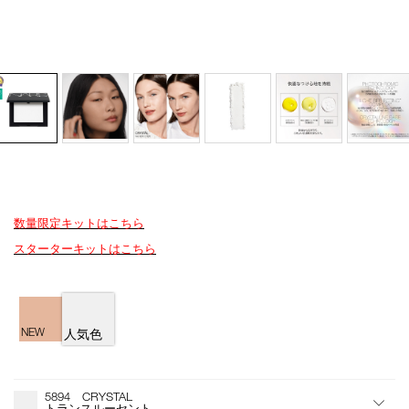
数量限定キットはこちら
Details
/crystal-
商
スターターキットはこちら
light-
品
reflecting-
番
pressed-
号
バ
setting-
4535683983662
リ
powder/4535683983662.html
エ
NEW
人気色
ー
シ
オ
Product
ョ
プ
Actions
5894 CRYSTAL
ン
シ
トランスルーセント