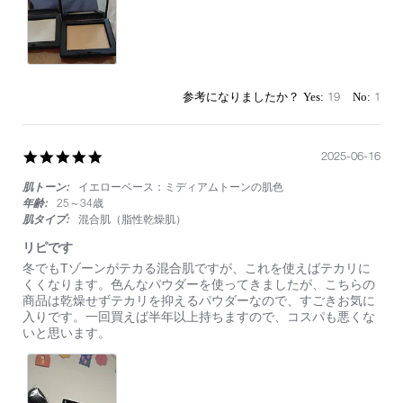
く
れ
る
19
1
5.0
2025-06-16
star
肌トーン:
イエローベース：ミディアムトーンの肌色
rating
年齢:
25～34歳
肌タイプ:
混合肌（脂性乾燥肌）
リピです
Review
review
冬でもTゾーンがテカる混合肌ですが、これを使えばテカリに
by
stating
くくなります。色んなパウダーを使ってきましたが、こちらの
on
リ
商品は乾燥せずテカリを抑えるパウダーなので、すごきお気に
16
ピ
入りです。一回買えば半年以上持ちますので、コスパも悪くな
Jun
で
いと思います。
2025
す