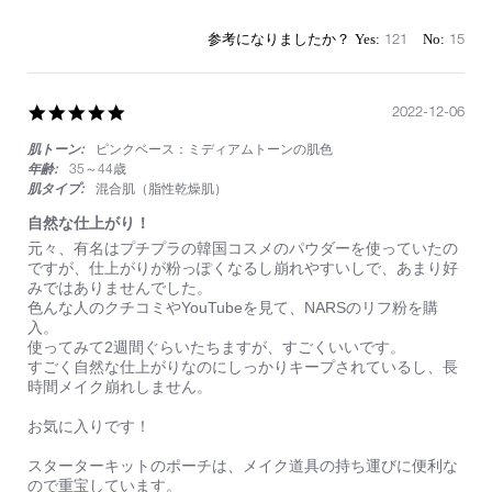
保
っ
121
15
て
く
れ
る
5.0
2022-12-06
魔
star
法
肌トーン:
ピンクベース：ミディアムトーンの肌色
rating
の
年齢:
35～44歳
粉！
肌タイプ:
混合肌（脂性乾燥肌）
自然な仕上がり！
Review
review
元々、有名はプチプラの韓国コスメのパウダーを使っていたの
by
stating
ですが、仕上がりが粉っぽくなるし崩れやすいしで、あまり好
on
自
みではありませんでした。
6
然
色んな人のクチコミやYouTubeを見て、NARSのリフ粉を購
Dec
な
入。
2022
仕
使ってみて2週間ぐらいたちますが、すごくいいです。
上
すごく自然な仕上がりなのにしっかりキープされているし、長
が
時間メイク崩れしません。
り！
お気に入りです！
スターターキットのポーチは、メイク道具の持ち運びに便利な
ので重宝しています。