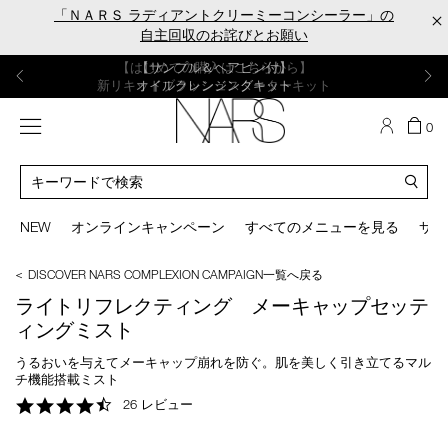
Skip
「ＮＡＲＳ ラディアントクリーミーコンシーラー」の
×
to
自主回収のお詫びとお願い
main
content
【ポーチ＆ブラッシュプレゼント】
【はじめての購入はこちらから】
【ギフトショッパープレゼント】
【サンプル＆ヘアピン付】
【ミニパフプレゼント】
新リキッドブラッシュご購入でプレゼント
カラーアイテムをあの人へのプレゼントに
新リキッドブラッシュスターターキット
オイルクレンジングキット
ORGASM CAMPAIGN
メニュー
カ
0
ー
NARS
ト
カ
の
タ
商
ロ
You
品
グ
can
NEW
オンラインキャンペーン
すべてのメニューを見る
サイ
数
検
use
索
the
＜ DISCOVER NARS COMPLEXION CAMPAIGN一覧へ戻る
tab
key
ライトリフレクティング メーキャップセッテ
(or
ィングミスト
swipe
left
うるおいを与えてメーキャップ崩れを防ぐ。肌を美しく引き立てるマル
or
チ機能搭載ミスト
right
4.4
26 レビュー
on
star
your
rating
mobile