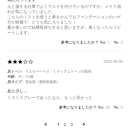
Review
review
人と接する仕事でよくマスクを付けているのですが、メイク崩
by
stating
れが気になっていました。
on
気
こちらのミストを使うと鼻をかんでもファンデーションのハゲ
29
に
方が綺麗で、とても気に入りました！
Nov
入
量が多いので結構長持ちすると思いますが、無くなったらリピ
2025
っ
ートします。
て
ま
1
2
す
3.0
2025-08-05
star
肌トーン:
イエローベース：ミディアムトーンの肌色
rating
年齢:
45～54歳
肌タイプ:
混合肌（脂性乾燥肌）
あと少し…
Review
review
ミストスプレーであったなら、もっと良かった
by
stating
on
あ
20
0
5
と
Aug
少
2025
し…
1
2
3