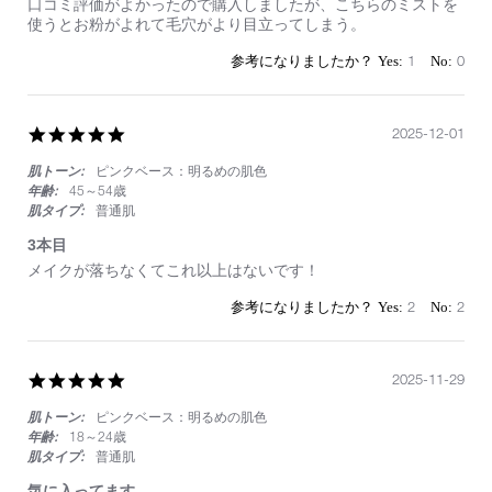
Review
review
口コミ評価がよかったので購入しましたが、こちらのミストを
by
stating
使うとお粉がよれて毛穴がより目立ってしまう。
on
化
6
粧
1
0
Jun
崩
2026
れ
し
ま
5.0
2025-12-01
す
star
肌トーン:
ピンクベース：明るめの肌色
rating
年齢:
45～54歳
肌タイプ:
普通肌
3本目
Review
review
メイクが落ちなくてこれ以上はないです！
by
stating
on
3
2
2
1
本
Dec
目
2025
5.0
2025-11-29
star
肌トーン:
ピンクベース：明るめの肌色
rating
年齢:
18～24歳
肌タイプ:
普通肌
気に入ってます