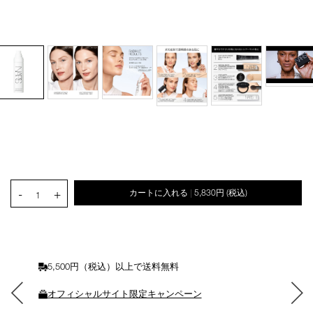
オ
Product
Details
/light-
商
プ
Actions
reflecting-
品
シ
makeup-
番
ョ
PRODUCT.QUANTITY.SELECT.LABEL
setting-
号
-
+
カートに入れる
5,830円
(税込)
ン
|
1
mist-
4535683231640
を
03461/4535683231640.html
カ
ー
ト
に
5,500円（税込）以上で送料無料
入
れ
オフィシャルサイト限定キャンペーン
る