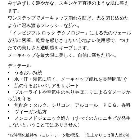
みずみずしく艶やかな、スキンケア直後のような肌に整え
ます。
ワンステップでメーキャップ崩れを防ぎ、光を閉じ込めた
ように澄み渡るフレッシュな肌へ。
「インビジブル ロック テクノロジー」による光のヴェール
が肌に密着。乾燥を感じさせない心地よい使用感で、つけ
たての美しさと透明感をキープします。
メーキャップを最大限に美しく。自信に満ちた肌へ。
ディテール
うるおい持続
水・汗・湿気に強く、メーキャップ崩れを長時間*防ぐ
肌のうるおいバリアをサポート
ブルーライトや空気中のちりやほこりによるダメージか
ら肌を守る
無配合：タルク、シリコン、アルコール、ＰＥＧ、香料
ヴィーガン処方
ノンコメドジェニック処方（すべての方にニキビが発生
しないということではありません）
*12時間化粧持ち（ヨレ）データ取得済。（仕上がりには個人差があ