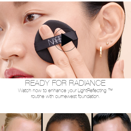
READY FOR RADIANCE
Watch now to enhance your Light
Reflecting ™
routine with our
newest foundation.