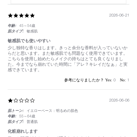
5.0
2026-06-21
star
年齢:
45～54歳
rating
肌タイプ:
敏感肌
敏感肌でも使いやすい
Review
review
少し独特な香りはします。きっと余分な香料が入っていないか
by
stating
らだと思います。また敏感肌でも問題なく使用できています。
on
敏
こちらを使用し始めたらメイクの持ちはとても良くなりまし
21
感
た。今までなら崩れていた時間に「アレ？キレイだなぁ」と実
Jun
肌
感できています。
2026
で
も
0
1
使
い
や
す
1.0
2026-06-06
い
star
肌トーン:
イエローベース：明るめの肌色
rating
年齢:
55～64歳
肌タイプ:
普通肌
化粧崩れします