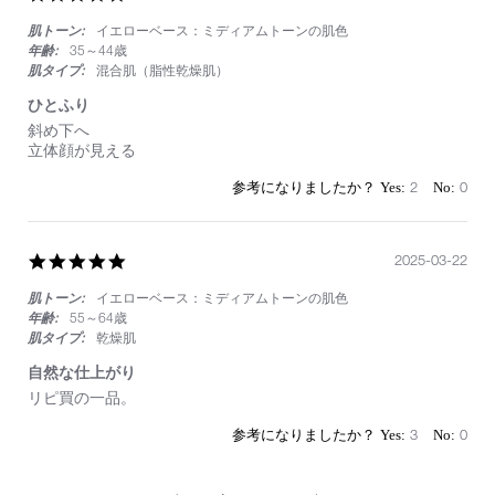
で
star
す！
肌トーン:
イエローベース：ミディアムトーンの肌色
rating
年齢:
35～44歳
肌タイプ:
混合肌（脂性乾燥肌）
ひとふり
Review
review
斜め下へ
by
stating
立体顔が見える
on
ひ
26
と
2
0
Mar
ふ
2025
り
5.0
2025-03-22
star
肌トーン:
イエローベース：ミディアムトーンの肌色
rating
年齢:
55～64歳
肌タイプ:
乾燥肌
自然な仕上がり
Review
review
リピ買の一品。
by
stating
on
自
3
0
22
然
Mar
な
2025
仕