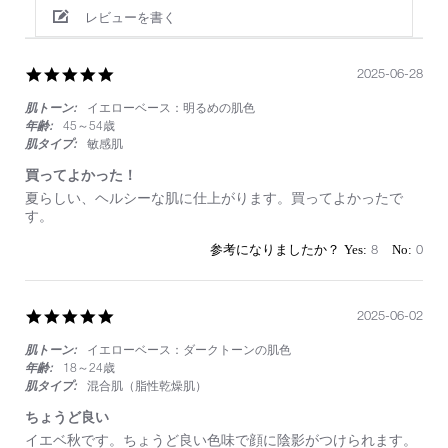
レビューを書く
5.0
2025-06-28
star
肌トーン:
イエローベース：明るめの肌色
rating
年齢:
45～54歳
肌タイプ:
敏感肌
買ってよかった！
Review
review
夏らしい、ヘルシーな肌に仕上がります。買ってよかったで
by
stating
す。
on
買
28
っ
8
0
Jun
て
2025
よ
か
っ
5.0
2025-06-02
た！
star
肌トーン:
イエローベース：ダークトーンの肌色
rating
年齢:
18～24歳
肌タイプ:
混合肌（脂性乾燥肌）
ちょうど良い
Review
review
イエベ秋です。ちょうど良い色味で顔に陰影がつけられます。