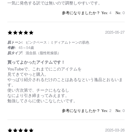
by
stating
一気に発色する訳では無いので調整しやすいです。
on
ち
2
ょ
4
0
Jun
う
2025
ど
良
い
5.0
2025-05-27
star
肌トーン:
ピンクベース：ミディアムトーンの肌色
rating
年齢:
45～54歳
肌タイプ:
混合肌（脂性乾燥肌）
買ってよかったアイテムです！
Review
review
YouTubeで、これまでにこのアイテムを
by
stating
見てきてやっと購入。
on
買
やっぱり紹介されるだけのことはあるなという逸品とおもいま
27
っ
す。
May
て
使い方次第で、チークにもなるし
2025
よ
なにより引き締まってみえます。
か
勉強してさらに使いこなしたいです。
っ
た
2
0
ア
イ
テ
ム
5.0
2025-03-26