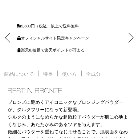
に
入
れ
る
5,500円（税込）以上で送料無料
オフィシャルサイト限定キャンペーン
楽天ID連携で楽天ポイントが貯まる
商品について
特長
使い方
全成分
BEST IN BRONZE
ブロンズに艶めくアイコニックなブロンジングパウダー
が、タルクフリーになって新登場。
シルクのようになめらかな超微粒子パウダーが肌に心地よ
くなじみ、あたたかみのあるツヤを与えます。
微細なパウダーを重ねてなじませることで、肌表面をなめ