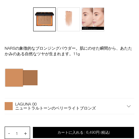
NARSの象徴的なブロンジングパウダー。肌にのせた瞬間から、あたた
Details
/laguna-
商
かみのある自然なツヤが生まれます。11g
bronzing-
品
powder-
番
00/4535683173643.html
号
バ
4535683173643
リ
エ
ー
シ
オ
Product
ョ
プ
Actions
LAGUNA 00
ン
シ
ニュートラルトーンのベリーライトブロンズ
ョ
ン
を
カ
PRODUCT.QUANTITY.SELECT.LABEL
-
+
カートに入れる
6,490円
(税込)
|
ー
1
ト