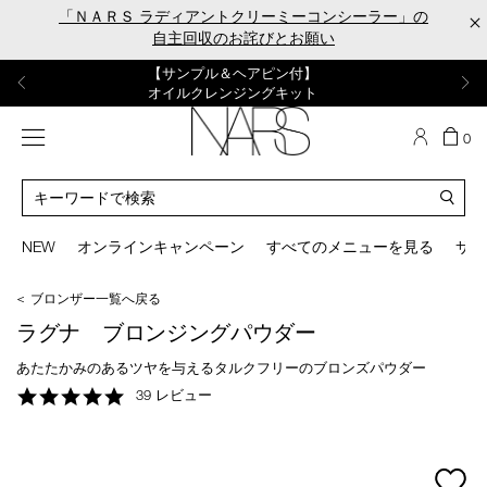
Skip
「ＮＡＲＳ ラディアントクリーミーコンシーラー」の
×
to
自主回収のお詫びとお願い
main
content
【ポーチ＆ブラッシュプレゼント】
【はじめての購入はこちらから】
【ギフトショッパープレゼント】
【サンプル＆ヘアピン付】
【ミニパフプレゼント】
新リキッドブラッシュご購入でプレゼント
カラーアイテムをあの人へのプレゼントに
新リキッドブラッシュスターターキット
オイルクレンジングキット
ORGASM CAMPAIGN
メニュー
カ
0
ー
NARS
ト
カ
の
タ
商
ロ
You
品
グ
can
NEW
オンラインキャンペーン
すべてのメニューを見る
サイ
数
検
use
索
the
＜ ブロンザー一覧へ戻る
tab
key
ラグナ ブロンジングパウダー
(or
swipe
あたたかみのあるツヤを与えるタルクフリーのブロンズパウダー
left
4.8
39 レビュー
or
star
right
rating
on
your
mage
mobile