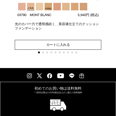
人気色
中間色
込)
0
03790 MONT BLANC
5,940円
(税込)
出。
花
を
光のカバー力で透明感続く、美容液仕立てのクッション
ファンデーション
カートに入れる
初めてのお買い物は
送料無料
＊2回目以降は
5,500円(税込)以上の
ご購入で送料無料