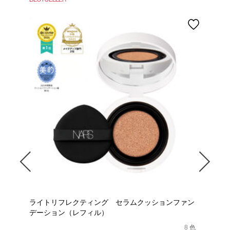
ア
ライトリフレクティング セラムクッションファン
ク
デーション（レフィル）
 色
8 色