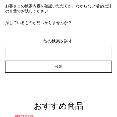
device)
お客さまの検索内容を確認いただくか、わからない場合は別
to
の言葉でお試しください
access
the
suggestions
探しているものが見つかりませんか？
given
as
you
type
他の検索を試す:
or
submit
this
form
to
検索
search
for
the
keyword
you
have
entered.
おすすめ商品
BESTSELLER
NE