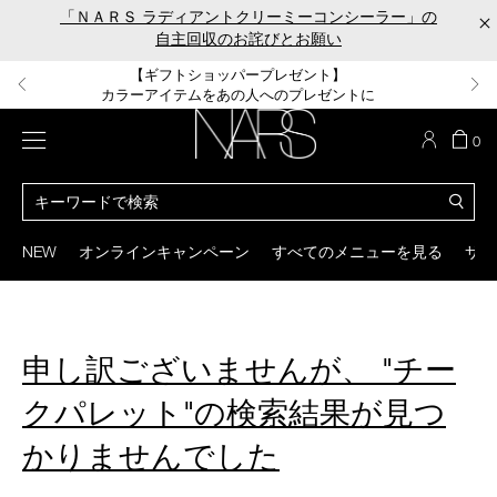
Skip
「ＮＡＲＳ ラディアントクリーミーコンシーラー」の
×
to
自主回収のお詫びとお願い
main
content
【ポーチ＆ブラッシュプレゼント】
【はじめての購入はこちらから】
【ギフトショッパープレゼント】
【サンプル＆ヘアピン付】
【ミニパフプレゼント】
新リキッドブラッシュご購入でプレゼント
カラーアイテムをあの人へのプレゼントに
新リキッドブラッシュスターターキット
オイルクレンジングキット
ORGASM CAMPAIGN
メニュー
カ
0
ー
NARS
ト
カ
の
タ
商
ロ
You
品
グ
can
NEW
オンラインキャンペーン
すべてのメニューを見る
サイ
数
検
use
索
the
tab
key
(or
申し訳ございませんが、 "チー
swipe
left
クパレット"の検索結果が見つ
or
right
かりませんでした
on
your
mobile