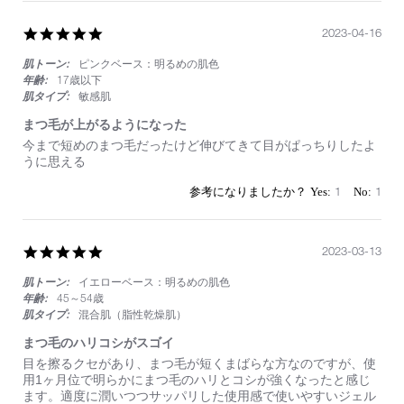
Jul
な
2023
く
5.0
2023-04-16
不
star
可
肌トーン:
ピンクベース：明るめの肌色
rating
も
な
年齢:
17歳以下
く
肌タイプ:
敏感肌
まつ毛が上がるようになった
Review
review
今まで短めのまつ毛だったけど伸びてきて目がぱっちりしたよ
by
stating
うに思える
on
ま
16
つ
1
1
Apr
毛
2023
が
上
が
5.0
2023-03-13
る
star
よ
肌トーン:
イエローベース：明るめの肌色
rating
う
年齢:
45～54歳
に
肌タイプ:
混合肌（脂性乾燥肌）
な
っ
まつ毛のハリコシがスゴイ
た
Review
review
目を擦るクセがあり、まつ毛が短くまばらな方なのですが、使
by
stating
用1ヶ月位で明らかにまつ毛のハリとコシが強くなったと感じ
on
ま
ます。適度に潤いつつサッパリした使用感で使いやすいジェル