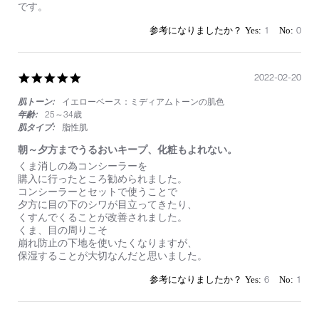
13
つ
です。
Mar
毛
2023
の
1
0
ハ
リ
コ
シ
5.0
2022-02-20
が
star
ス
肌トーン:
イエローベース：ミディアムトーンの肌色
rating
ゴ
年齢:
25～34歳
イ
肌タイプ:
脂性肌
朝～夕方までうるおいキープ、化粧もよれない。
Review
review
くま消しの為コンシーラーを
by
stating
購入に行ったところ勧められました。
on
朝
コンシーラーとセットで使うことで
20
～
夕方に目の下のシワが目立ってきたり、
Feb
夕
くすんでくることが改善されました。
2022
方
くま、目の周りこそ
ま
崩れ防止の下地を使いたくなりますが、
で
保湿することが大切なんだと思いました。
う
る
6
1
お
い
キ