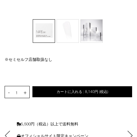
※セミセルフ店舗取扱なし
Details
/light-
商
reflecting-
品
オ
Product
eye-
番
プ
Actions
lash-
号
シ
gel/4535683134422.html
4535683134422
ョ
PRODUCT.QUANTITY.SELECT.LABEL
-
+
カートに入れる
8,140円
(税込)
ン
|
1
を
カ
ー
ト
に
5,500円（税込）以上で送料無料
入
れ
オフィシャルサイト限定キャンペーン
る