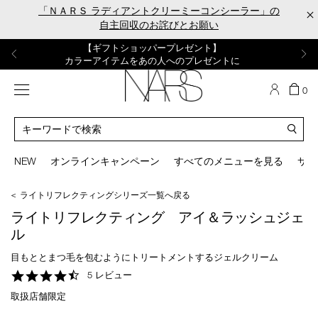
Skip
「ＮＡＲＳ ラディアントクリーミーコンシーラー」の
×
to
自主回収のお詫びとお願い
main
content
【ポーチ＆ブラッシュプレゼント】
【はじめての購入はこちらから】
【ギフトショッパープレゼント】
【サンプル＆ヘアピン付】
【ミニパフプレゼント】
新リキッドブラッシュご購入でプレゼント
カラーアイテムをあの人へのプレゼントに
新リキッドブラッシュスターターキット
オイルクレンジングキット
ORGASM CAMPAIGN
メニュー
カ
0
ー
NARS
ト
カ
の
タ
商
ロ
You
品
グ
can
NEW
オンラインキャンペーン
すべてのメニューを見る
サイ
数
検
use
索
the
＜ ライトリフレクティングシリーズ一覧へ戻る
tab
key
ライトリフレクティング アイ＆ラッシュジェ
(or
ル
swipe
left
目もととまつ毛を包むようにトリートメントするジェルクリーム
or
4.6
5 レビュー
right
star
on
取扱店舗限定
rating
your
mobile