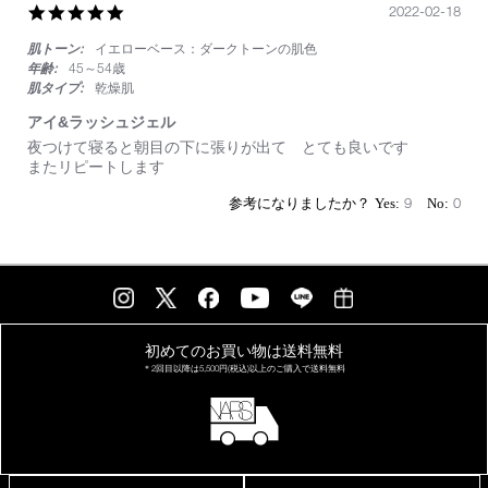
ー
5.0
2022-02-18
プ、
star
化
肌トーン:
イエローベース：ダークトーンの肌色
rating
粧
年齢:
45～54歳
も
肌タイプ:
乾燥肌
よ
れ
アイ&ラッシュジェル
な
Review
review
夜つけて寝ると朝目の下に張りが出て とても良いです
い。
by
stating
またリピートします
on
ア
18
イ
9
0
Feb
&
2022
ラ
ッ
シ
ュ
ジ
ェ
ル
初めてのお買い物は
送料無料
＊2回目以降は
5,500円(税込)以上の
ご購入で送料無料