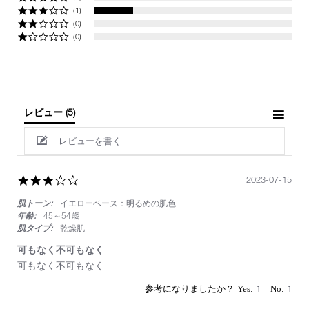
(1)
(0)
(0)
レビュー
(5)
レビューを書く
3.0
2023-07-15
star
肌トーン:
イエローベース：明るめの肌色
rating
年齢:
45～54歳
肌タイプ:
乾燥肌
可もなく不可もなく
Review
review
可もなく不可もなく
by
stating
on
可
1
1
15
も