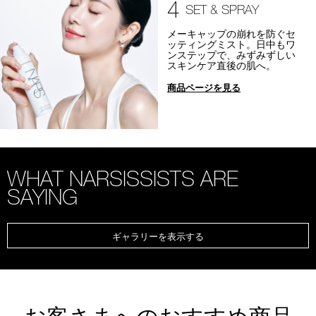
4
SET & SPRAY
メーキャップの崩れを防ぐセ
ッティングミスト。日中もワ
ンステップで、みずみずしい
スキンケア直後の肌へ。
商品ページを見る
WHAT NARSISSISTS ARE
SAYING
ギャラリーを表示する