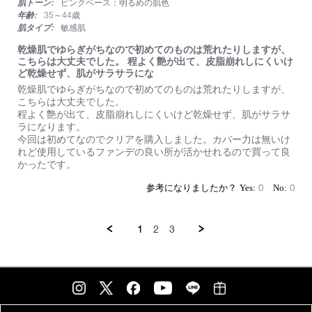
肌トーン:
ピンクベース：明るめの肌色
rating
年齢:
35～44歳
肌タイプ:
敏感肌
乾燥肌でゆらぎがちなので初めてのものは荒れたりしますが、
こちらは大丈夫でした。 程よく艶が出て、皮脂崩れしにくいけ
ど乾燥せず、肌がサラサラにな
Review
review
乾燥肌でゆらぎがちなので初めてのものは荒れたりしますが、
by
stating
こちらは大丈夫でした。
on
乾
程よく艶が出て、皮脂崩れしにくいけど乾燥せず、肌がサラサ
23
燥
ラになります。
Jun
肌
今回は初めてなのでクリアを購入しました。カバー力は無いけ
2026
で
れど使用しているファンデの良い所が活かせれるので買って良
ゆ
かったです。
ら
ぎ
0
0
が
ち
な
1
2
3
の
で
初
め
て
の
も