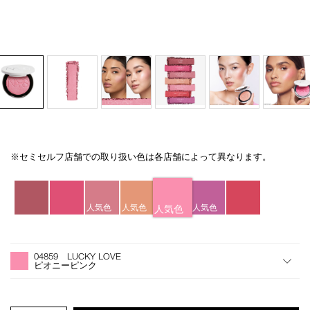
※セミセルフ店舗での取り扱い色は各店舗によって異なります。
Details
/light-
商
reflecting-
品
バ
luminizing-
番
リ
blush-
号
エ
人気色
人気色
人気色
人気色
04859/4535683284905.html
4535683284905
ー
シ
オ
Product
ョ
プ
Actions
04859 LUCKY LOVE
ン
シ
ピオニーピンク
ョ
ン
を
カ