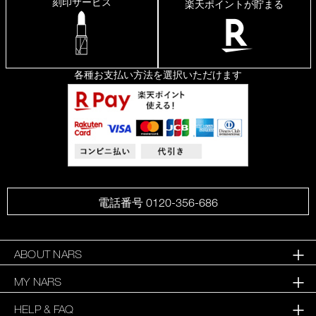
刻印サービス
楽天ポイントが貯まる
皮
脂
崩
れ
し
に
各種お支払い方法を選択いただけます
く
い
け
ど
乾
燥
せ
ず、
肌
が
サ
電話番号 0120-356-686
ラ
サ
ラ
に
ABOUT NARS
な
MY NARS
HELP & FAQ