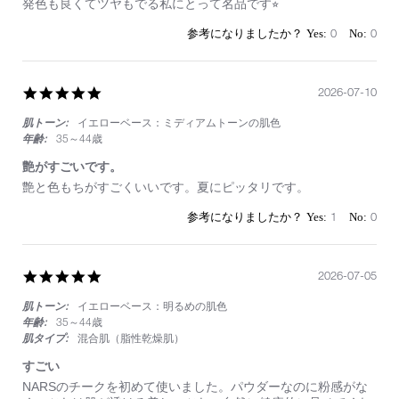
Review
review
発色も良くてツヤもでる私にとって名品です⭐︎
by
stating
on
初
0
0
25
め
Jul
て
2026
の
5.0
2026-07-10
NARS
star
チ
肌トーン:
イエローベース：ミディアムトーンの肌色
rating
ー
ク
年齢:
35～44歳
艶がすごいです。
Review
review
艶と色もちがすごくいいです。夏にピッタリです。
by
stating
on
艶
1
0
10
が
Jul
す
2026
ご
5.0
2026-07-05
い
star
で
肌トーン:
イエローベース：明るめの肌色
rating
す。
年齢:
35～44歳
肌タイプ:
混合肌（脂性乾燥肌）
すごい
Review
review
NARSのチークを初めて使いました。パウダーなのに粉感がな