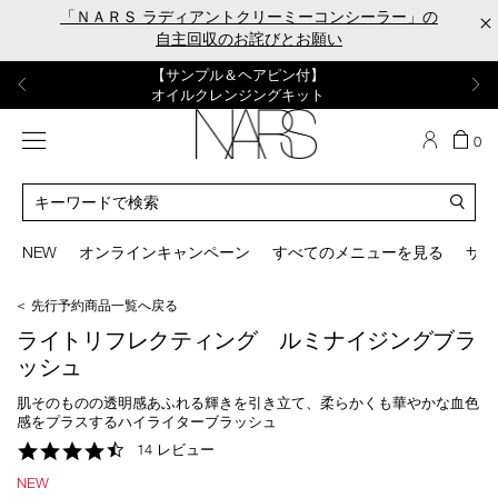
Skip
「ＮＡＲＳ ラディアントクリーミーコンシーラー」の
×
to
自主回収のお詫びとお願い
main
content
【ポーチ＆ブラッシュプレゼント】
【はじめての購入はこちらから】
【ギフトショッパープレゼント】
【サンプル＆ヘアピン付】
【ミニパフプレゼント】
新リキッドブラッシュご購入でプレゼント
カラーアイテムをあの人へのプレゼントに
新リキッドブラッシュスターターキット
オイルクレンジングキット
ORGASM CAMPAIGN
メニュー
カ
0
ー
NARS
ト
カ
の
タ
商
ロ
You
品
グ
can
NEW
オンラインキャンペーン
すべてのメニューを見る
サイ
数
検
use
索
the
＜ 先行予約商品一覧へ戻る
tab
key
ライトリフレクティング ルミナイジングブラ
(or
ッシュ
swipe
left
肌そのものの透明感あふれる輝きを引き立て、柔らかくも華やかな血色
or
感をプラスするハイライターブラッシュ
right
4.7
14 レビュー
on
star
your
NEW
rating
mobile