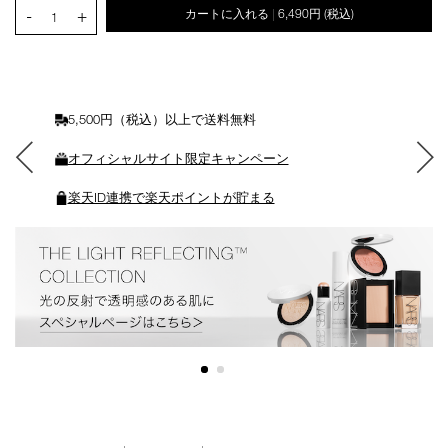
PRODUCT.QUANTITY.SELECT.LABEL
-
+
カートに入れる
6,490円
(税込)
|
ー
1
ト
に
入
れ
る
5,500円（税込）以上で送料無料
オフィシャルサイト限定キャンペーン
楽天ID連携で楽天ポイントが貯まる