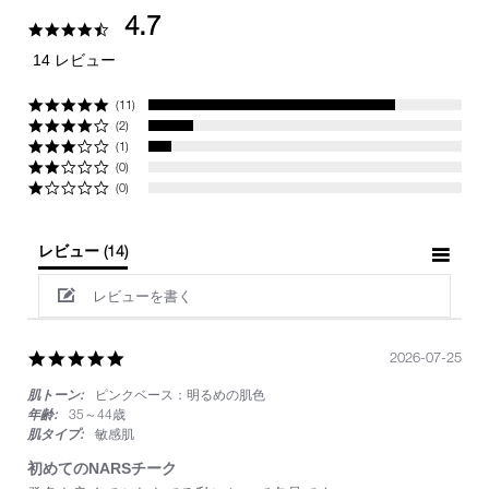
4.7
4.7
star
14 レビュー
rating
(11)
(2)
(1)
(0)
(0)
レビュー
(14)
レビューを書く
5.0
2026-07-25
star
肌トーン:
ピンクベース：明るめの肌色
rating
年齢:
35～44歳
肌タイプ:
敏感肌
初めてのNARSチーク