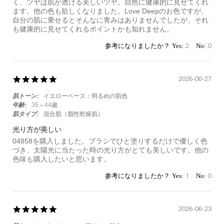
by
stating
く、ツヤは肌が透ける美しいツヤ。自然に健康的に見せてくれ
on
す
ます。他の色も欲しくなりました。Love Deepのお色ですが、
5
ご
自分の肌に乗せるとそんなに青みはありませんでしたが、それ
Jul
い
も健康的に見せてくれるポイントかも知れません。
2026
2
0
5.0
2026-06-27
star
肌トーン:
イエローベース：明るめの肌色
rating
年齢:
35～44歳
肌タイプ:
混合肌（脂性乾燥肌）
光り方が美しい
Review
review
04858を購入しました。ブラシでひと塗りするだけで優しく色
by
stating
づき、太陽光に当たった時の光り方がとても美しいです。他の
on
光
色味も購入したいと思います。
27
り
Jun
方
1
0
2026
が
美
し
い
5.0
2026-06-23
star