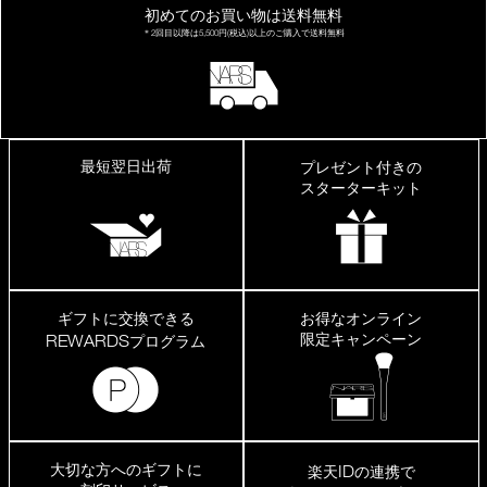
の
初めてのお買い物は
送料無料
は
＊2回目以降は
5,500円(税込)以上の
ご購入で送料無料
荒
れ
た
り
し
ま
す
最短翌日出荷
プレゼント付きの
が、
こ
スターターキット
ち
ら
は
大
丈
夫
で
ギフトに交換できる
お得なオンライン
し
限定キャンペーン
REWARDS
プログラム
た。
程
よ
く
艶
が
出
大切な方へのギフトに
ID
楽天
の連携で
て、