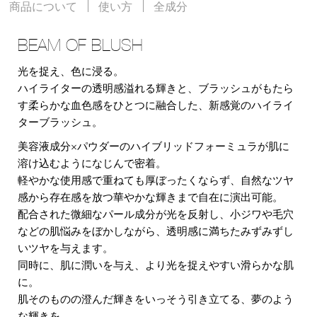
商品について
使い方
全成分
BEAM OF BLUSH
光を捉え、色に浸る。
ハイライターの透明感溢れる輝きと、ブラッシュがもたら
す柔らかな血色感をひとつに融合した、新感覚のハイライ
ターブラッシュ。
美容液成分×パウダーのハイブリッドフォーミュラが肌に
溶け込むようになじんで密着。
軽やかな使用感で重ねても厚ぼったくならず、自然なツヤ
感から存在感を放つ華やかな輝きまで自在に演出可能。
配合された微細なパール成分が光を反射し、小ジワや毛穴
などの肌悩みをぼかしながら、透明感に満ちたみずみずし
いツヤを与えます。
同時に、肌に潤いを与え、より光を捉えやすい滑らかな肌
に。
肌そのものの澄んだ輝きをいっそう引き立てる、夢のよう
な輝きを。