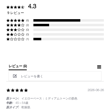
4.3
4.3
star
9 レビュー
rating
(6)
(2)
(0)
(0)
(1)
レビュー
(9)
レビューを書く
5.0
2026-06-26
star
肌トーン:
イエローベース：ミディアムトーンの肌色
rating
年齢:
45～54歳
肌タイプ:
乾燥肌