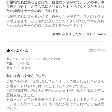
く
少量指で肌に乗せるだけで、自然なツヤがでて、ラメのキラキ
一
ラ感じもせず、とても気に入りました！さりげなくツヤを入れ
番
たい場合はチークの前に入れても
濃
Review
review
少量指で肌に乗せるだけで、自然なツヤがでて、ラメのキラキ
い
by
stating
ラ感じもせず、とても気に入りました！さりげなくツヤを入れ
色
on
少
たい場合はチークの前に入れても良かったです！
を
18
量
勧
Jul
指
0
0
め
2026
で
ら
肌
れ
に
ま
乗
1.0
2026-07-14
し
せ
star
た。
る
肌トーン:
ピンクベース：明るめの肌色
rating
大
だ
年齢:
45～54歳
正
け
肌タイプ:
普通肌
解
で、
で
自
私には合いませんでした。
す。
然
リ
Review
review
店舗で手の甲にお試しをしてからネットで購入しましたが柔ら
な
ッ
by
stating
か過ぎてドロドロに付いてしまうしベタベタするし。。
ツ
プ
on
私
毛穴がほぼ無い方は大丈夫かと思いますが、私のたるみ毛穴は
ヤ
と
14
に
悪目立ちしました。
が
し
Jul
は
ドロっと付いている部分をスポンジでポンポンするとファンデ
で
て
2026
合
ーションが取れてしまうし良い部分が見付けられずとても残念
て、
も
い
でした。
ラ
ア
ま