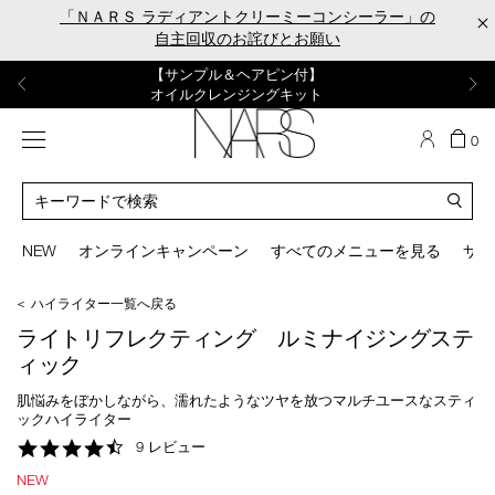
Skip
「ＮＡＲＳ ラディアントクリーミーコンシーラー」の
×
to
自主回収のお詫びとお願い
main
content
【ポーチ＆ブラッシュプレゼント】
【はじめての購入はこちらから】
【ギフトショッパープレゼント】
【サンプル＆ヘアピン付】
【ミニパフプレゼント】
新リキッドブラッシュご購入でプレゼント
カラーアイテムをあの人へのプレゼントに
新リキッドブラッシュスターターキット
オイルクレンジングキット
ORGASM CAMPAIGN
メニュー
カ
0
ー
NARS
ト
カ
の
タ
商
ロ
You
品
グ
can
NEW
オンラインキャンペーン
すべてのメニューを見る
サイ
数
検
use
索
the
＜ ハイライター一覧へ戻る
tab
key
ライトリフレクティング ルミナイジングステ
(or
ィック
swipe
left
肌悩みをぼかしながら、濡れたようなツヤを放つマルチユースなスティ
or
ックハイライター
right
4.3
9 レビュー
on
star
your
NEW
rating
mobile