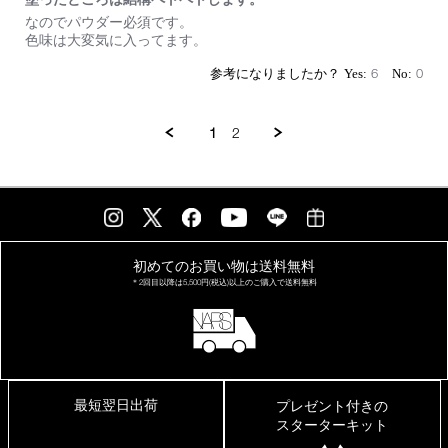
ツ
ヤ
Review
review
なのでパウダー必須です。
を
by
stating
色味は大変気に入ってます。
入
on
塗
れ
23
っ
6
0
た
May
た
い
2026
と
場
こ
1
2
合
ろ
は
は
チ
結
ー
構
ク
ペ
の
ト
前
ペ
に
ト
初めてのお買い物は
送料無料
入
し
＊2回目以降は
5,500円(税込)以上の
ご購入で送料無料
れ
ま
て
す。
も
最短翌日出荷
プレゼント付きの
スターターキット