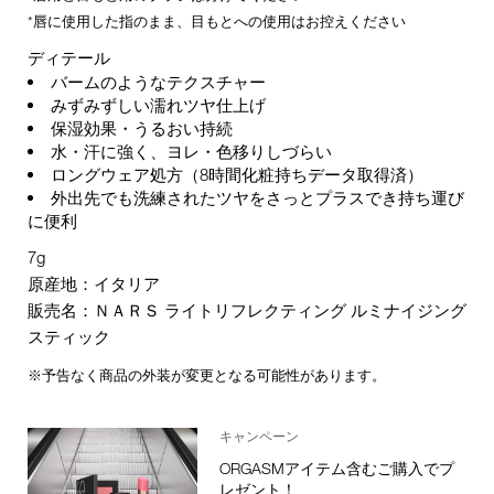
*唇に使用した指のまま、目もとへの使用はお控えください
ディテール
バームのようなテクスチャー
みずみずしい濡れツヤ仕上げ
保湿効果・うるおい持続
水・汗に強く、ヨレ・色移りしづらい
ロングウェア処方（8時間化粧持ちデータ取得済）
外出先でも洗練されたツヤをさっとプラスでき持ち運び
に便利
7g
原産地：イタリア
販売名：ＮＡＲＳ ライトリフレクティング ルミナイジング
スティック
※予告なく商品の外装が変更となる可能性があります。
キャンペーン
ORGASMアイテム含むご購入でプ
レゼント！