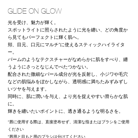
GLIDE ON GLOW
光を受け、魅力が輝く。
スポットライトに照らされたように光を纏い、どの角度か
ら見てもパーフェクトに輝く肌へ。
頬、目元、口元にマルチ*に使えるスティックハイライタ
ー。
バームのようなテクスチャーがなめらかに肌をすべり、纏
うようにさっとなじんでべたつかない。
配合された微細なパール成分が光を反射し、小ジワや毛穴
などの肌悩みをぼかしながら、透明感に満ちたみずみずし
いツヤを与えます。
同時に、肌に潤いを与え、より光を捉えやすい滑らかな肌
に。
輝きを纏いたいポイントに、透き通るような明るさを。
*唇に使用する際は、直接塗布せず、清潔な指またはブラシをご使用
ください
*唇用と目もと用のブラシは分けてください