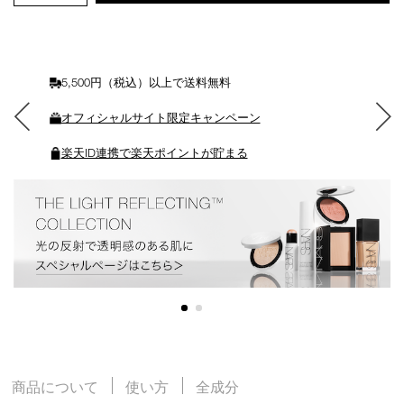
ト
に
入
れ
る
5,500円（税込）以上で送料無料
オフィシャルサイト限定キャンペーン
楽天ID連携で楽天ポイントが貯まる
商品について
使い方
全成分