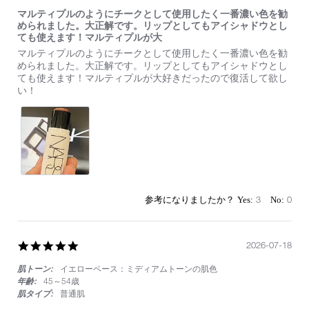
マルティプルのようにチークとして使用したく一番濃い色を勧
められました。大正解です。リップとしてもアイシャドウとし
ても使えます！マルティプルが大
Review
review
マルティプルのようにチークとして使用したく一番濃い色を勧
by
stating
められました。大正解です。リップとしてもアイシャドウとし
on
マ
ても使えます！マルティプルが大好きだったので復活して欲し
26
ル
い！
Jun
テ
2026
ィ
プ
ル
の
よ
う
に
チ
3
0
ー
ク
と
し
5.0
2026-07-18
て
star
使
肌トーン:
イエローベース：ミディアムトーンの肌色
rating
用
年齢:
45～54歳
し
肌タイプ:
普通肌
た