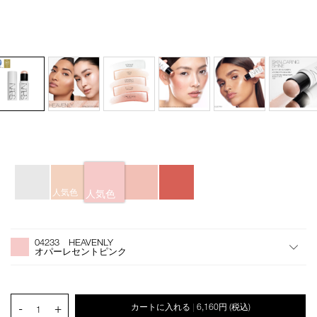
バ
Details
/light-
商
リ
reflecting-
品
エ
人気色
人気色
luminizing-
番
ー
stick-
号
シ
オ
Product
04233/4535683285179.html
4535683285179
ョ
プ
Actions
04233 HEAVENLY
ン
シ
オパーレセントピンク
ョ
ン
を
カ
PRODUCT.QUANTITY.SELECT.LABEL
-
+
カートに入れる
6,160円
(税込)
|
ー
1