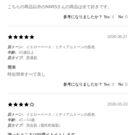
メ
イ
せ
こちらの商品以外のNARSさんの商品は全て好きです。
の
シ
ん
キ
ャ
で
4
0
ラ
ド
し
キ
ウ
た。
ラ
と
感
し
5.0
2026-06-21
じ
て
star
も
も
肌トーン:
イエローベース：ミディアムトーンの肌色
rating
せ
使
年齢:
65歳以上
ず、
え
肌タイプ:
普通肌
と
ま
て
す！
簡単
も
マ
Review
review
気
時短簡単すべて良し
ル
by
stating
に
テ
on
簡
入
0
0
ィ
21
単
り
プ
Jun
ま
ル
2026
し
が
4.0
2026-05-23
た！
大
star
さ
肌トーン:
イエローベース：ミディアムトーンの肌色
rating
り
年齢:
45～54歳
げ
な
肌タイプ:
混合肌（脂性乾燥肌）
く
塗ったところは結構ペトペトします。