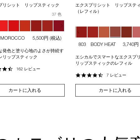
プリシット リップスティック
エクスプリシット リップステ
（レフィル）
37 色
 MOROCCO
5,500円
(税込)
803 BODY HEAT
3,740円
な発色と塗り心地のよさが持続す
人気色
ンリップスティック
エシカルでスマートなエクスプ
リップスティックのレフィル
4.7
162 レビュー
star
4.6
7 レビュー
人気色
rating
star
rating
カートに入れる
カートに入れる