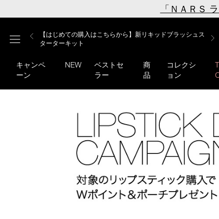
Skip
「ＮＡＲＳ 
to
main
【ミニパフプレゼント】新リキッドブラッシュご購入でプ
【はじめての購入はこちらから】新リキッドブラッシュス
【ギフトショッパープレゼント】カラーアイテムをあの人
content
メニュー
【サンプル＆ヘアピン付】オイルクレンジングキット
【ポーチ＆ブラッシュプレゼント】ORGASM CAMPAIGN
レゼント
ターターキット
へのプレゼントに
キャンペ
NEW
ベストセ
商
コレクシ
ーン
ラー
品
ョン