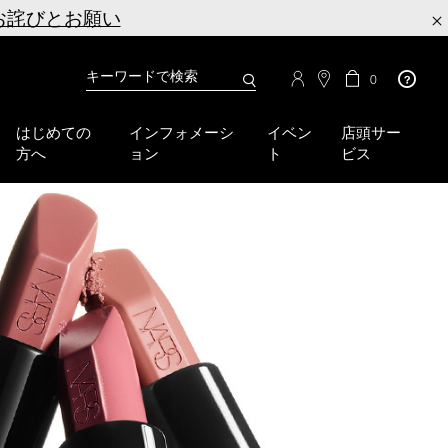
お詫びとお願い
×
カ
カ
0
タ
ー
You
ロ
ト
can
グ
の
はじめての
インフォメーシ
イベン
店頭サー
検
use
商
方へ
ョン
ト
ビス
品
索
the
数
tab
key
(or
swipe
left
or
right
on
your
mobile
device)
to
access