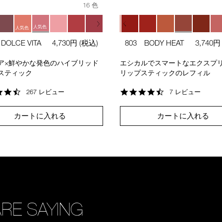
16 色
人気色
人気色
DOLCE VITA
4,730円
(税込)
803 BODY HEAT
3,740
ア×鮮やかな発色のハイブリッド
エシカルでスマートなエクスプ
スティック
リップスティックのレフィル
4.6
4.6
267 レビュー
7 レビュー
star
star
rating
rating
カートに入れる
カートに入れる
ARE SAYING