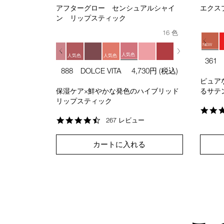
アフターグロー センシュアルシャイ
エクス
ン リップスティック
16 色
NEW
人気色
人気色
人気色
361
人気色
888 DOLCE VITA
4,730円
(税込)
ピュア
保湿ケア×鮮やかな発色のハイブリッド
るサテ
リップスティック
4.6
267 レビュー
star
rating
カートに入れる