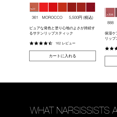
NEW
人気色
361 MOROCCO
5,500円
(税込)
人気色
888 
ピュアな発色と塗り心地のよさが持続す
人気色
るサテンリップスティック
保湿ケ
リップ
4.7
162 レビュー
star
人気色
rating
カートに入れる
WHAT NARSISSISTS 