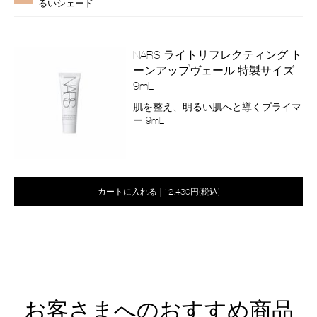
ー
るいシェード
シ
ョ
ン
NARS ライトリフレクティング ト
ーンアップヴェール 特製サイズ
9mL
商
肌を整え、明るい肌へと導くプライマ
品
ー 9mL
番
号
2800011186100
バ
Product
リ
Actions
オ
Product
カートに入れる
|
12,430円(税込)
エ
プ
Actions
ー
シ
シ
ョ
ン
ョ
を
ン
カ
ー
ト
に
お客さまへのおすすめ商品
入