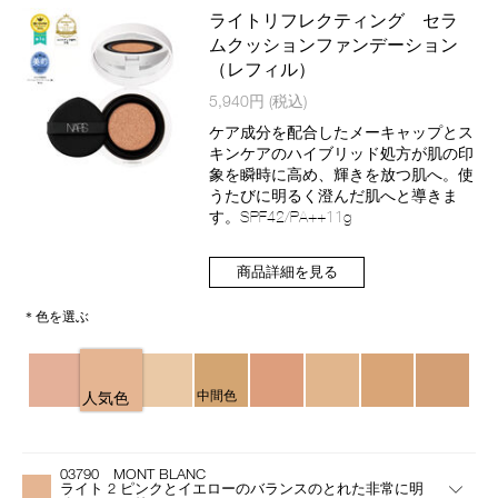
ン
ライトリフレクティング セラ
ムクッションファンデーション
（レフィル）
商
5,940円
(税込)
品
番
ケア成分を配合したメーキャップとス
号
キンケアのハイブリッド処方が肌の印
4535683247818
象を瞬時に高め、輝きを放つ肌へ。使
うたびに明るく澄んだ肌へと導きま
す。SPF42/PA++11g
商品詳細を見る
＊色を選ぶ
バ
リ
中間色
人気色
エ
ー
バ
Product
シ
リ
Actions
ョ
03790 MONT BLANC
エ
ン
ライト 2 ピンクとイエローのバランスのとれた非常に明