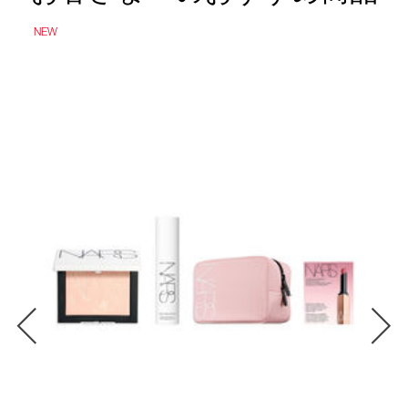
れ
る
NEW