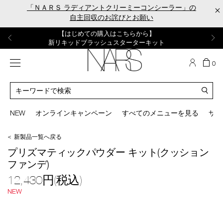
Skip
「ＮＡＲＳ ラディアントクリーミーコンシーラー」の
×
to
自主回収のお詫びとお願い
main
content
【ポーチ＆ブラッシュプレゼント】
【はじめての購入はこちらから】
【ギフトショッパープレゼント】
【サンプル＆ヘアピン付】
【ミニパフプレゼント】
新リキッドブラッシュご購入でプレゼント
カラーアイテムをあの人へのプレゼントに
新リキッドブラッシュスターターキット
オイルクレンジングキット
ORGASM CAMPAIGN
メニュー
カ
0
ー
NARS
ト
カ
の
タ
商
ロ
You
品
グ
can
NEW
オンラインキャンペーン
すべてのメニューを見る
サイ
数
検
use
索
the
＜ 新製品一覧へ戻る
tab
/lrpp_kit/lrpp_scfd_kit_2607_s.html
商
key
プリズマティックパウダー キット(クッション
品
(or
ファンデ)
番
swipe
号
left
12,430円(税込)
lrpp_scfd_kit_2607_s
or
NEW
right
mage
on
your
mobile