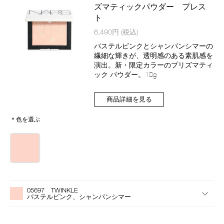
品
ズマティックパウダー プレス
ト
商
6,490円
(税込)
品
番
パステルピンクとシャンパンシマーの
号
繊細な輝きが、透明感のある素肌感を
4535683285384
演出。新・限定カラーのプリズマティ
ック パウダー。10g
商品詳細を見る
＊色を選ぶ
バ
リ
エ
ー
バ
Product
シ
リ
Actions
ョ
05697 TWINKLE
エ
ン
パステルピンク、シャンパンシマー
ー
シ
ョ