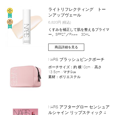
ョ
ン
ライトリフレクティング トー
ンアップヴェール
商
6,820円
(税込)
品
番
くすみを補正して肌を整えるプライマ
号
ー。SPF27／PA++ 30mL
4535683228619
商品詳細を見る
バ
Product
リ
Actions
NARS ブラッシュピンクポーチ
エ
商
ポーチサイズ：約 横10cm × 高さ
ー
品
13.5cm ×マチ9㎝
シ
番
素材：ポリエステル
ョ
号
ン
2800011257398
バ
Product
リ
Actions
NARS アフターグロー センシュア
エ
ルシャイン リップスティック 4