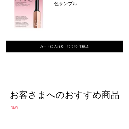
ー
色サンプル
シ
商
ョ
品
ン
番
号
2800011132695
バ
Product
リ
Actions
オ
Product
カートに入れる
|
13,310円(税込)
エ
プ
Actions
ー
シ
シ
ョ
ン
ョ
を
ン
カ
ー
ト
に
お客さまへのおすすめ商品
入
れ
る
NEW