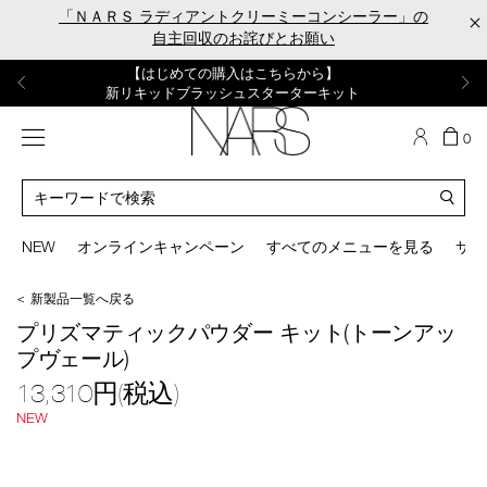
Skip
「ＮＡＲＳ ラディアントクリーミーコンシーラー」の
×
to
自主回収のお詫びとお願い
main
content
【ポーチ＆ブラッシュプレゼント】
【はじめての購入はこちらから】
【ギフトショッパープレゼント】
【サンプル＆ヘアピン付】
【ミニパフプレゼント】
新リキッドブラッシュご購入でプレゼント
カラーアイテムをあの人へのプレゼントに
新リキッドブラッシュスターターキット
オイルクレンジングキット
ORGASM CAMPAIGN
メニュー
カ
0
ー
NARS
ト
カ
の
タ
商
ロ
You
品
グ
can
NEW
オンラインキャンペーン
すべてのメニューを見る
サイ
数
検
use
索
the
＜ 新製品一覧へ戻る
tab
/lrpp_kit/lrpp_tuv_kit_2607_s.html
商
key
プリズマティックパウダー キット(トーンアッ
品
(or
プヴェール)
番
swipe
号
left
13,310円(税込)
lrpp_tuv_kit_2607_s
or
NEW
right
mage
on
your
mobile