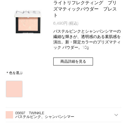
商
ライトリフレクティング プリ
品
ズマティックパウダー プレス
ト
商
6,490円
(税込)
品
番
パステルピンクとシャンパンシマーの
号
繊細な輝きが、透明感のある素肌感を
4535683285384
演出。新・限定カラーのプリズマティ
ック パウダー。10g
商品詳細を見る
＊色を選ぶ
バ
リ
エ
ー
バ
Product
シ
リ
Actions
ョ
05697 TWINKLE
エ
ン
パステルピンク、シャンパンシマー
ー
シ