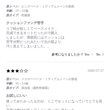
き
た
star
て
肌トーン:
ピンクベース：ミディアムトーンの肌色
rating
良
年齢:
25～34歳
か
肌タイプ:
乾燥肌
っ
た
クッションファンデ苦手
で
Review
review
リフ粉が欲しくてベースメイク
す。
by
stating
完成できるキットだったので購入
持
on
ク
しましたが、薄肌民にはクッションは
ち
28
ッ
苦手分野だったみたいで元の肌より
運
Jul
シ
汚く見えてしまいました、、
び
2026
ョ
用
ン
1
0
と
フ
し
ァ
て
ン
便
デ
3.0
2026-07-27
利
苦
star
で
手
肌トーン:
イエローベース：ミディアムトーンの肌色
rating
い
年齢:
45～54歳
つ
肌タイプ:
混合肌（脂性乾燥肌）
も
使
お試しにいい
っ
Review
review
て
使ってみたかったものが、ミニでセットになっていてとても良
by
stating
い
い。
on
お
ま
下地は伸びが良くてトーンアップし良かった。