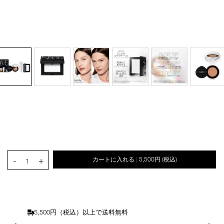
オ
Product
プ
Actions
Details
/mini-
商
シ
light-
品
ョ
PRODUCT.QUANTITY.SELECT.LABEL
reflecting-
番
-
+
カートに入れる
5,500円
(税込)
ン
|
1
starter-
号
を
set/4535683301909.html
4535683301909
カ
ー
ト
に
5,500円（税込）以上で送料無料
入
れ