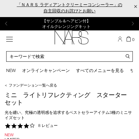
Skip
「ＮＡＲＳ ラディアントクリーミーコンシーラー」の
×
to
自主回収のお詫びとお願い
main
content
【ポーチ＆ブラッシュプレゼント】
【はじめての購入はこちらから】
【ギフトショッパープレゼント】
【サンプル＆ヘアピン付】
【ミニパフプレゼント】
新リキッドブラッシュご購入でプレゼント
カラーアイテムをあの人へのプレゼントに
新リキッドブラッシュスターターキット
オイルクレンジングキット
ORGASM CAMPAIGN
メニュー
カ
0
ー
NARS
ト
カ
の
タ
商
ロ
You
品
グ
can
NEW
オンラインキャンペーン
すべてのメニューを見る
サイ
数
検
use
索
the
＜ ファンデーション一覧へ戻る
tab
key
ミニ ライトリフレクティング スターター
(or
セット
swipe
left
光を纏い、究極の透明感を追求するベストセラーアイテム3種のミニサ
or
イズセット
right
4.1
8 レビュー
on
star
your
NEW
rating
mobile