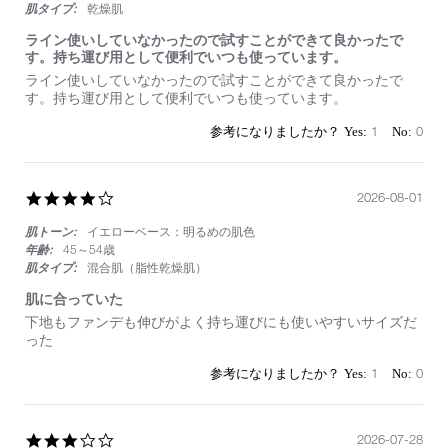
肌タイプ:
乾燥肌
ライン使いしていなかったので試すことができて良かったで
す。持ち運び用として便利でいつも使っています。
Review
review
ライン使いしていなかったので試すことができて良かったで
by
stating
す。持ち運び用として便利でいつも使っています。
on
ラ
1
イ
1
0
Aug
ン
2026
使
い
し
4.0
2026-08-01
て
star
い
肌トーン:
イエローベース：明るめの肌色
rating
な
年齢:
45～54歳
か
肌タイプ:
混合肌（脂性乾燥肌）
っ
た
肌に合っていた
の
Review
review
下地もファンデも伸びがよく持ち運びにも使いやすいサイズだ
で
by
stating
った
試
on
肌
す
1
に
1
0
こ
Aug
合
と
2026
っ
が
て
で
い
3.0
2026-07-28