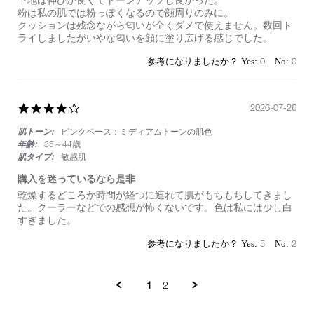
27
試
す。
粉は私の肌では粉っぽくなるので顔周りのみに。
Jul
し
クッションは残念ながら匂いが全くダメで使えません。数回ト
2026
に
ライしましたがいやな匂いを顔に塗り広げる感じでした。
い
い
0
0
4.0
2026-07-26
star
肌トーン:
ピンクベース：ミディアムトーンの肌色
rating
年齢:
35～44歳
肌タイプ:
敏感肌
購入を迷っているなら是非
Review
review
乾燥するどころか時間が経つに連れて肌がもちもちしてきまし
by
stating
た。クーラーなどでの感想が怖くないです。色は私には少し白
on
購
すぎました。
26
入
Jul
を
5
2
2026
迷
っ
て
1
2
い
る
な