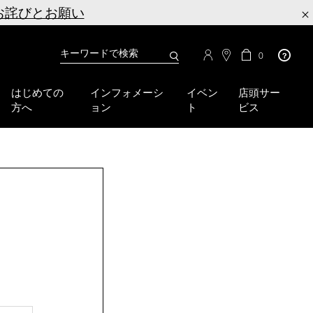
お詫びとお願い
×
カ
カ
0
タ
ー
You
ロ
ト
can
グ
の
はじめての
インフォメーシ
イベン
店頭サー
検
use
商
方へ
ョン
ト
ビス
品
索
the
数
tab
key
(or
swipe
left
or
right
on
your
mobile
device)
to
access