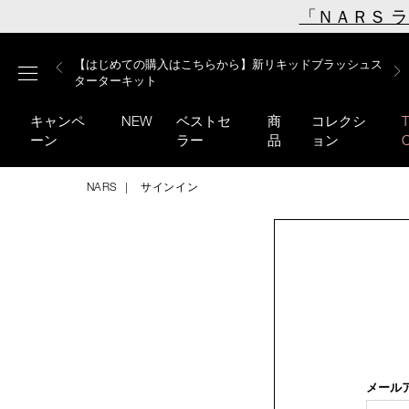
Skip
「ＮＡＲＳ 
to
main
【ミニパフプレゼント】新リキッドブラッシュご購入でプ
【はじめての購入はこちらから】新リキッドブラッシュス
【ギフトショッパープレゼント】カラーアイテムをあの人
content
メニュー
【サンプル＆ヘアピン付】オイルクレンジングキット
【ポーチ＆ブラッシュプレゼント】ORGASM CAMPAIGN
レゼント
ターターキット
へのプレゼントに
キャンペ
NEW
ベストセ
商
コレクシ
ーン
ラー
品
ョン
NARS
サインイン
メール