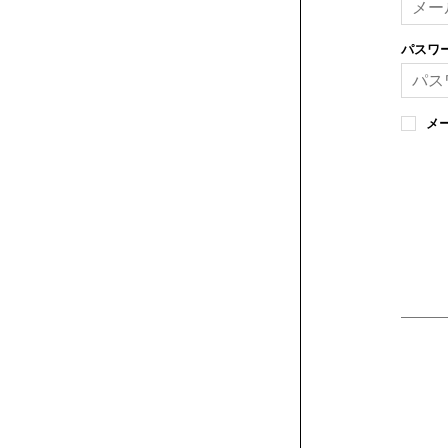
パスワ
メ