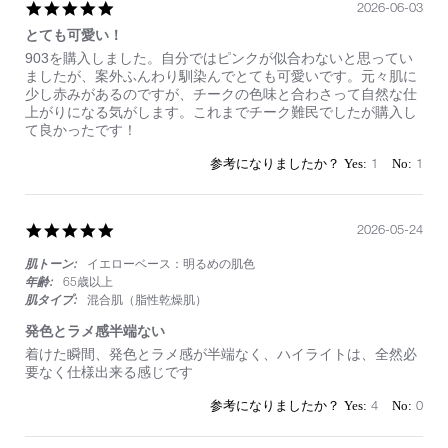
N
5.0
2026-06-03
star
とても可愛い！
rating
Review
review
903を購入しました。自分ではピンクが似合わないと思ってい
by
stating
ましたが、案外ふんわり馴染んでとても可愛いです。元々肌に
on
と
少し赤みがあるのですが、チークの色味と合わさって自然な仕
3
て
上がりになる気がします。これまでチーク難民でしたが購入し
Jun
も
て良かったです！
2026
可
愛
1
1
い！
5.0
2026-05-24
star
肌トーン:
イエローベース：明るめの肌色
rating
年齢:
65歳以上
肌タイプ:
混合肌（脂性乾燥肌）
発色とラメ感半端ない
Review
review
着けた瞬間、発色とラメ感が半端なく、ハイライトは、全然必
by
stating
要なく仕様出来る感じです
on
発
24
色
4
0
May
と
2026
ラ