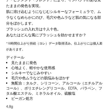
たままの発色を実現。
肌に溶け込むようになじむシルキーなフォーミュラで、ム
ラなくなめらかにのび、毛穴や色ムラなど肌の気になる部
分をぼかします。
ブラッシュの入れ方は十人十色。
あなたはどんな風にブラッシュを効かせますか？
*16時間仕上がり持続（ヨレ）データ取得済み。仕上がりには個人差
があります。
ディテール
見たままに発色
心地よく、軽やかな使用感
シルキーでなじみやすい
毛穴や色ムラなどの肌悩みをぼかす
無配合：タルク、シリコーン、アルコール（エチルアル
コール）、ポリエチレングリコール、EDTA、パラベン、フ
タル酸エステル、ミネラルオイル、硫酸塩
ビーガン処方
4.8g