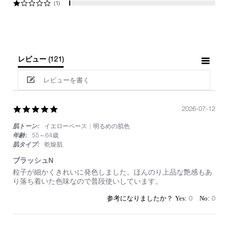
(1)
レビュー
(121)
レビューを書く
5.0
2026-07-12
star
肌トーン:
イエローベース：明るめの肌色
rating
年齢:
55～64歳
肌タイプ:
乾燥肌
ブラッシュN
Review
review
粒子が細かくきれいに発色しました。ほんのり上品な艶感もあ
by
stating
り落ち着いた色味なので普段使いしています。
on
ブ
12
ラ
0
0
Jul
ッ
2026
シ
ュ