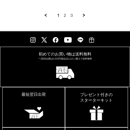
May
じ
2026
み
も
1
2
3
発
色
も
良
い
初めてのお買い物は
送料無料
＊2回目以降は
5,500円(税込)以上の
ご購入で送料無料
最短翌日出荷
プレゼント付きの
スターターキット