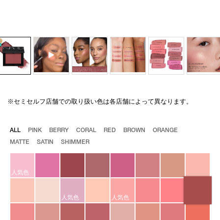
※セミセルフ店舗での取り扱い色は各店舗によって異なります。
Details
/blush-
商
n-
品
775/4535683222891.html
番
バ
ALL
PINK
BERRY
CORAL
RED
BROWN
ORANGE
号
リ
MATTE
SATIN
SHIMMER
4535683222891
エ
ー
シ
ョ
人気色
ン
人気色
人気色