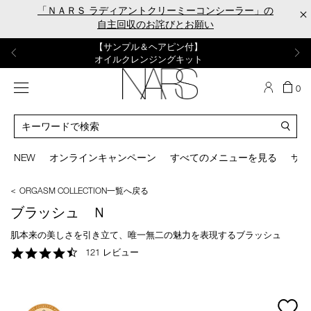
Skip
「ＮＡＲＳ ラディアントクリーミーコンシーラー」の
×
to
自主回収のお詫びとお願い
main
content
【ポーチ＆ブラッシュプレゼント】
【はじめての購入はこちらから】
【ギフトショッパープレゼント】
【サンプル＆ヘアピン付】
【ミニパフプレゼント】
新リキッドブラッシュご購入でプレゼント
カラーアイテムをあの人へのプレゼントに
新リキッドブラッシュスターターキット
オイルクレンジングキット
ORGASM CAMPAIGN
メニュー
カ
0
ー
NARS
ト
カ
の
タ
商
ロ
You
品
グ
can
NEW
オンラインキャンペーン
すべてのメニューを見る
サイ
数
検
use
索
the
＜ ORGASM COLLECTION一覧へ戻る
tab
key
ブラッシュ Ｎ
(or
swipe
肌本来の美しさを引き立て、唯一無二の魅力を表現するブラッシュ
left
4.7
121 レビュー
or
star
right
rating
on
your
mage
mobile