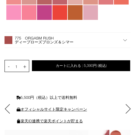
オ
Product
プ
Actions
775 ORGASM RUSH
シ
ディープローズブロンズ＆シマー
ョ
ン
を
カ
PRODUCT.QUANTITY.SELECT.LABEL
-
+
カートに入れる
5,390円
(税込)
|
ー
1
ト
に
入
れ
る
5,500円（税込）以上で送料無料
オフィシャルサイト限定キャンペーン
楽天ID連携で楽天ポイントが貯まる