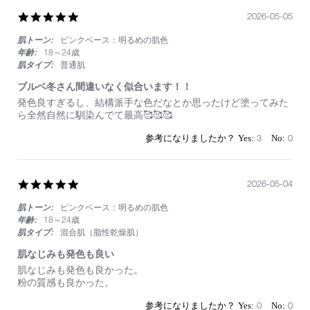
メ
感
5.0
2026-05-05
半
star
端
肌トーン:
ピンクベース：明るめの肌色
rating
な
年齢:
18～24歳
い
肌タイプ:
普通肌
ブルベ冬さん間違いなく似合います！！
Review
review
発色良すぎるし、結構派手な色だなとか思ったけど塗ってみた
by
stating
ら全然自然に馴染んでて最高🥰🥰🥰
on
ブ
5
ル
3
0
May
ベ
2026
冬
さ
ん
5.0
2026-05-04
間
star
違
肌トーン:
ピンクベース：明るめの肌色
rating
い
年齢:
18～24歳
な
肌タイプ:
混合肌（脂性乾燥肌）
く
似
肌なじみも発色も良い
合
Review
review
肌なじみも発色も良かった。
い
by
stating
粉の質感も良かった。
ま
on
肌
す！！
4
な
0
0