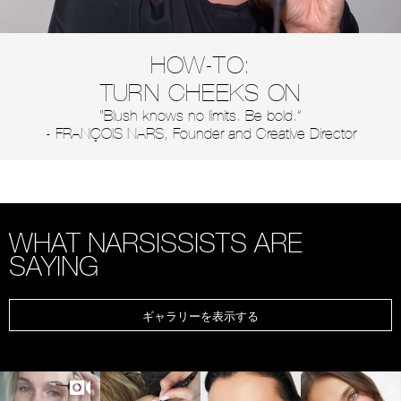
HOW-TO:
TURN CHEEKS ON
“Blush knows no limits. Be bold.”
- FRANÇOIS NARS, Founder and Creative Director
WHAT NARSISSISTS ARE
SAYING
ギャラリーを表示する