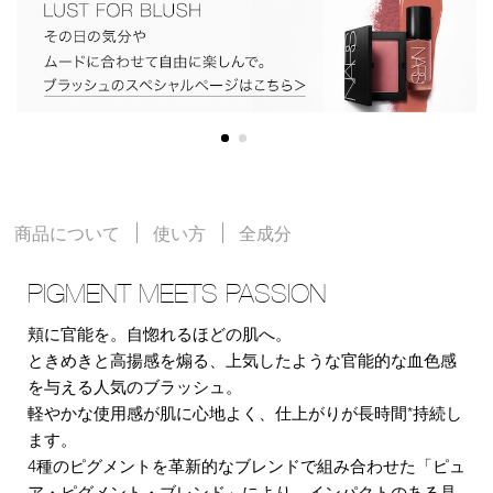
商品について
使い方
全成分
PIGMENT MEETS PASSION
頬に官能を。自惚れるほどの肌へ。
ときめきと高揚感を煽る、上気したような官能的な血色感
を与える人気のブラッシュ。
軽やかな使用感が肌に心地よく、仕上がりが長時間*持続し
ます。
4種のピグメントを革新的なブレンドで組み合わせた「ピュ
ア・ピグメント・ブレンド」により、インパクトのある見