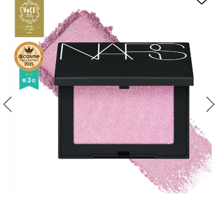
device)
to
access
the
suggestions
given
as
you
type
or
submit
this
form
to
search
for
the
keyword
you
have
entered.