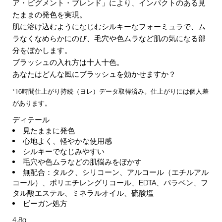
ア・ピグメント・ブレンド」により、インパクトのある見
たままの発色を実現。
肌に溶け込むようになじむシルキーなフォーミュラで、ム
ラなくなめらかにのび、毛穴や色ムラなど肌の気になる部
分をぼかします。
ブラッシュの入れ方は十人十色。
あなたはどんな風にブラッシュを効かせますか？
*16時間仕上がり持続（ヨレ）データ取得済み。仕上がりには個人差
があります。
ディテール
見たままに発色
心地よく、軽やかな使用感
シルキーでなじみやすい
毛穴や色ムラなどの肌悩みをぼかす
無配合：タルク、シリコーン、アルコール（エチルアル
コール）、ポリエチレングリコール、EDTA、パラベン、フ
タル酸エステル、ミネラルオイル、硫酸塩
ビーガン処方
4.8g