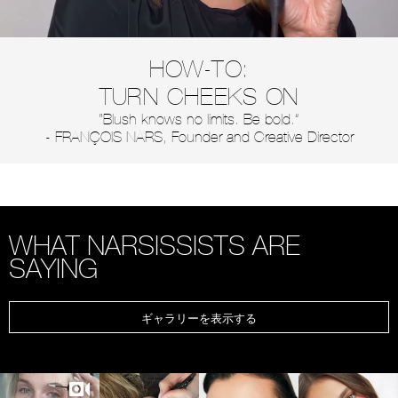
HOW-TO:
TURN CHEEKS ON
“Blush knows no limits. Be bold.”
- FRANÇOIS NARS, Founder and Creative Director
WHAT NARSISSISTS ARE
SAYING
ギャラリーを表示する