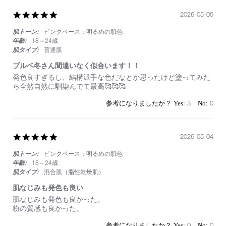
メ
感
5.0
2026-05-05
半
star
端
肌トーン:
ピンクベース：明るめの肌色
rating
な
年齢:
18～24歳
い
肌タイプ:
普通肌
ブルベ冬さん間違いなく似合います！！
Review
review
発色良すぎるし、結構派手な色だなとか思ったけど塗ってみた
by
stating
ら全然自然に馴染んでて最高🥰🥰🥰
on
ブ
5
ル
3
0
May
ベ
2026
冬
さ
ん
5.0
2026-05-04
間
star
違
肌トーン:
ピンクベース：明るめの肌色
rating
い
年齢:
18～24歳
な
肌タイプ:
混合肌（脂性乾燥肌）
く
似
肌なじみも発色も良い
合
Review
review
肌なじみも発色も良かった。
い
by
stating
粉の質感も良かった。
ま
on
肌
す！！
4
な
0
0