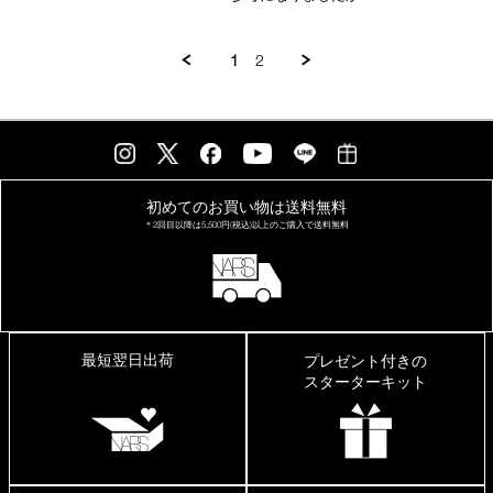
2024
た
で
す。
1
2
初めてのお買い物は
送料無料
＊2回目以降は
5,500円(税込)以上の
ご購入で送料無料
最短翌日出荷
プレゼント付きの
スターターキット