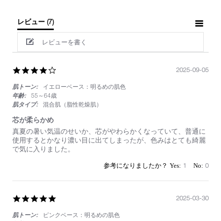
レビュー
(7)
レビューを書く
4.0
2025-09-05
star
肌トーン:
イエローベース：明るめの肌色
rating
年齢:
55～64歳
肌タイプ:
混合肌（脂性乾燥肌）
芯が柔らかめ
Review
review
真夏の暑い気温のせいか、芯がやわらかくなっていて、普通に
by
stating
使用するとかなり濃い目に出てしまったが、色みはとても綺麗
on
芯
で気に入りました。
5
が
Sep
柔
1
0
2025
ら
か
め
5.0
2025-03-30
star
肌トーン:
ピンクベース：明るめの肌色
rating