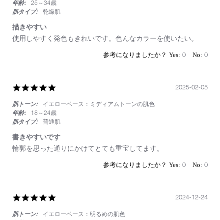
年齢:
25～34歳
肌タイプ:
乾燥肌
描きやすい
Review
review
使用しやすく発色もきれいです。色んなカラーを使いたい。
by
stating
on
描
0
0
30
き
Mar
や
2025
す
5.0
2025-02-05
い
star
肌トーン:
イエローベース：ミディアムトーンの肌色
rating
年齢:
18～24歳
肌タイプ:
普通肌
書きやすいです
Review
review
輪郭を思った通りにかけてとても重宝してます。
by
stating
on
書
0
0
5
き
Feb
や
2025
す
5.0
2024-12-24
い
star
で
肌トーン:
イエローベース：明るめの肌色
rating
す