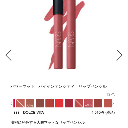
パワーマット ハイインテンシティ リップペンシル
13 色
人気色
気色
人気色
888 DOLCE VITA
4,510円
(税込)
濃密に発色する大胆マットなリップペンシル