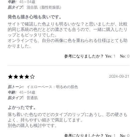
年齢:
45～54歳
肌タイプ:
混合肌（脂性乾燥肌）
発色も描き心地も良いです。
Review
review
サイトで確認した色よりも明るいかな？と思いましたが、比較
by
stating
的同じ系統の色だとどの濃さでも合うので、一緒に購入したリ
on
発
ップともピッタリでした。
24
色
オンラインでも、自分の画像に色を重ねられる仕様はとても助
Dec
も
かりました。
2024
描
き
1
0
心
地
も
良
4.0
2024-09-21
い
star
で
肌トーン:
イエローベース：明るめの肌色
rating
す。
年齢:
45～54歳
肌タイプ:
普通肌
よかったです。
Review
review
落ち着いた色なのでどのタイプのリップにあうし、芯の硬さも
by
stating
よく、持ちやすい細さで満足してます。
on
よ
別色の購入も検討中です。
21
か
Sep
っ
1
0