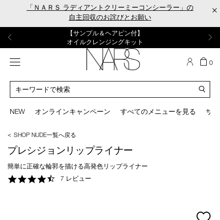
Skip
「ＮＡＲＳ ラディアントクリーミーコンシーラー」の
×
to
自主回収のお詫びとお願い
main
content
【ポーチ＆ブラッシュプレゼント】
【はじめての購入はこちらから】
【ギフトショッパープレゼント】
【サンプル＆ヘアピン付】
【ミニパフプレゼント】
新リキッドブラッシュご購入でプレゼント
カラーアイテムをあの人へのプレゼントに
新リキッドブラッシュスターターキット
オイルクレンジングキット
ORGASM CAMPAIGN
メニュー
カ
0
ー
NARS
ト
カ
の
タ
商
ロ
You
品
グ
can
NEW
オンラインキャンペーン
すべてのメニューを見る
サイ
数
検
use
索
the
＜ SHOP NUDE一覧へ戻る
tab
key
プレシジョンリップライナー
(or
swipe
簡単に正確な輪郭を描ける高発色リップライナー
left
4.7
7 レビュー
or
star
right
rating
on
your
mage
mobile