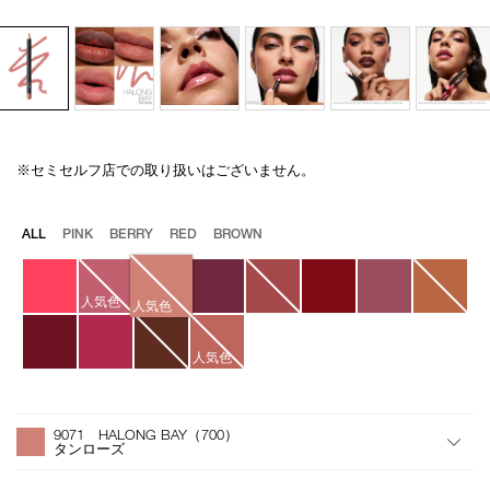
※セミセルフ店での取り扱いはございません。
Details
/precision-
商
lip-
品
liner-
番
バ
ALL
PINK
BERRY
RED
BROWN
9071/4535683086776.html
号
リ
874601
エ
ー
人気色
シ
人気色
ョ
ン
人気色
オ
Product
プ
Actions
9071 HALONG BAY（700）
シ
タンローズ
ョ
ン