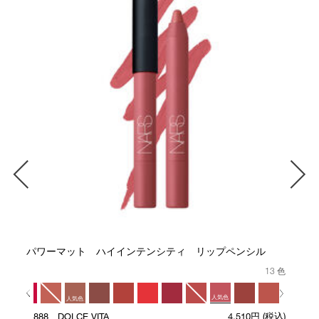
パワーマット ハイインテンシティ リップペンシル
13 色
人気色
気色
人気色
888 DOLCE VITA
4,510円
(税込)