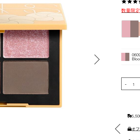
数量限
バ
リ
エ
ー
オ
Product
シ
プ
Actions
060
ョ
シ
Blo
ン
ョ
ン
を
PRODUCT
-
カ
1
ー
ト
に
入
5,
れ
る
素敵なギフトと交換できる
オフ
ポイントをプレゼント