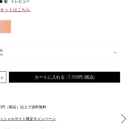
4.5
4 レビュー
the
star
suggestions
定キットはこちら
rating
given
as
you
type
or
submit
95
this
om
form
to
search
.QUANTITY.SELECT.LABEL
for
+
カートに入れる
7,700円
(税込)
|
the
keyword
you
have
entered.
500円（税込）以上で送料無料
ィシャルサイト限定キャンペーン