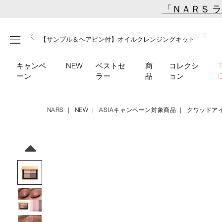
Skip
「ＮＡＲＳ 
to
main
【ミニパフプレゼント】新リキッドブラッシュご購入でプ
【はじめての購入はこちらから】新リキッドブラッシュス
【ギフトショッパープレゼント】カラーアイテムをあの人
content
メニュー
【サンプル＆ヘアピン付】オイルクレンジングキット
【ポーチ＆ブラッシュプレゼント】ORGASM CAMPAIGN
レゼント
ターターキット
へのプレゼントに
キャンペ
NEW
ベストセ
商
コレクシ
ーン
ラー
品
ョン
NARS
NEW
ASIAキャンペーン対象商品
クワッドア
Details
/quad-
商
eyeshadow-
品
Image
06095/4535683285230.html
番
号
4535683285230