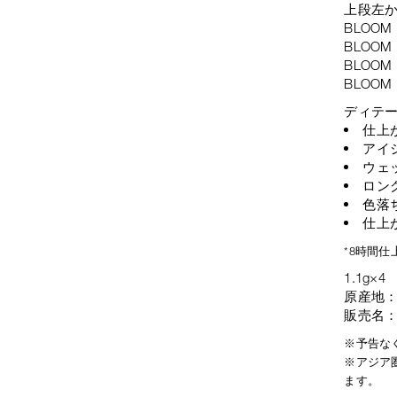
上段左
BLOOM
BLOOM
BLOO
BLOOM
ディテ
仕上
アイ
ウェ
ロン
色落
仕上
*8時間
1.1g×4
原産地
販売名：
※予告な
※アジア
ます。