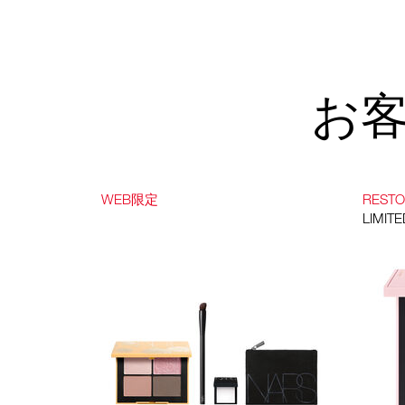
お
WEB限定
REST
LIMITE