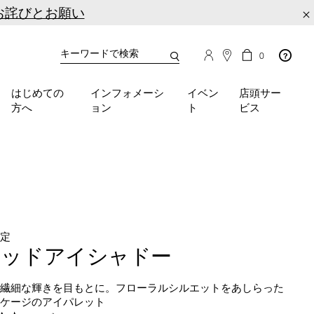
お詫びとお願い
×
カ
カ
0
タ
ー
You
ロ
ト
can
グ
の
はじめての
インフォメーシ
イベン
店頭サー
検
use
商
方へ
ョン
ト
ビス
品
索
the
数
tab
key
(or
swipe
left
or
right
on
限定
your
ワッドアイシャドー
mobile
device)
の繊細な輝きを目もとに。フローラルシルエットをあしらった
to
ッケージのアイパレット
access