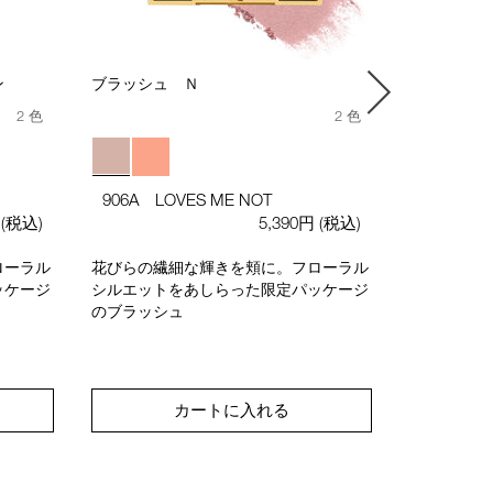
ン
ブラッシュ Ｎ
＜WEB限
ドーパレッ
2 色
2 色
限定アイパ
906A LOVES ME NOT
きのリップ
円
(税込)
5,390円
(税込)
ローラル
花びらの繊細な輝きを頬に。フローラル
ッケージ
シルエットをあしらった限定パッケージ
のブラッシュ
カートに入れる
キ