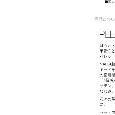
楽天
商品につ
PEE
目もと
革新性
パレッ
NARS
キッド
の密着
「4質
サテン
なじみ
花々の
に。
セット