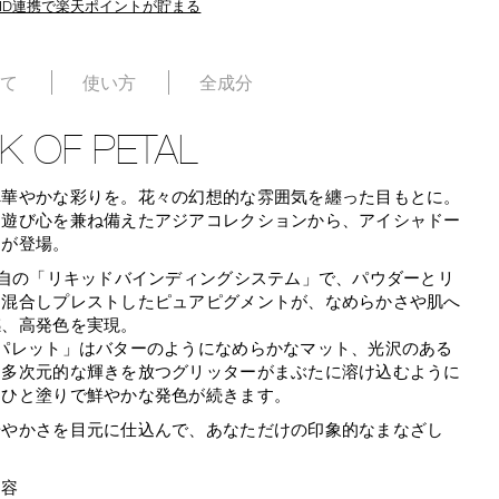
ID連携で楽天ポイントが貯まる
いて
使い方
全成分
K OF PETAL
へ華やかな彩りを。花々の幻想的な雰囲気を纏った目もとに。
と遊び心を兼ね備えたアジアコレクションから、アイシャドー
トが登場。
独自の「リキッドバインディングシステム」で、パウダーとリ
を混合しプレストしたピュアピグメントが、なめらかさや肌へ
感、高発色を実現。
感パレット」はバターのようになめらかなマット、光沢のある
、多次元的な輝きを放つグリッターがまぶたに溶け込むように
、ひと塗りで鮮やかな発色が続きます。
華やかさを目元に仕込んで、あなただけの印象的なまなざし
内容