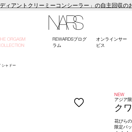
ラディアントクリーミーコンシーラー」の自主回収の
NARS
THE ORGASM
REWARDSプログ
オンラインサー
COLLECTION
ラム
ビス
イシャドー
NEW
アジア
ク
花びら
限定パ