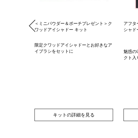
ーム デュオ
＜ミニパウダー＆ポーチプレゼント＞ク
アフタ
ワッドアイシャドー キット
シャド
限定クワッドアイシャドーとお好きなア
CE VITA
イブラシをセットに
魅惑の
830円
(税込)
クト入
 N のフル
る
キットの詳細を見る