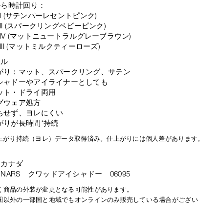
から時計回り：
 I (サテンパーレセントピンク)
 II (スパークリングベビーピンク)
M IV (マットニュートラルグレーブラウン)
 III (マットミルクティーローズ)
ール
がり：マット、スパークリング、サテン
シャドーやアイライナーとしても
ット・ドライ両用
グウェア処方
ちせず、ヨレにくい
がりが長時間*持続
仕上がり持続（ヨレ）データ取得済み。仕上がりには個人差があります。
：カナダ
NARS クワッドアイシャドー 06095
く商品の外装が変更となる可能性があります。
圏以外の一部国と地域でもオンラインのみ販売している場合がござい