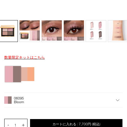
数量限定キットはこちら
Details
/quad-
商
eyeshadow-
品
バ
06095/4535683285230.html
番
リ
号
エ
4535683285230
ー
シ
オ
Product
ョ
プ
Actions
06095
ン
シ
Bloom
ョ
ン
を
カ
PRODUCT.QUANTITY.SELECT.LABEL
-
+
カートに入れる
7,700円
(税込)
|
ー
1