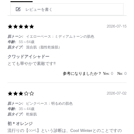
レビューを書く
5.0
2026-07-15
star
肌トーン:
イエローベース：ミディアムトーンの肌色
rating
年齢:
55～64歳
肌タイプ:
混合肌（脂性乾燥肌）
クワッドアイシャドー
Review
review
とても華やかで素敵です‼️
by
stating
on
ク
0
0
15
ワ
Jul
ッ
2026
ド
3.0
2026-07-02
ア
star
イ
肌トーン:
ピンクベース：明るめの肌色
rating
シ
ャ
年齢:
35～44歳
ド
肌タイプ:
乾燥肌
ー
初＊オレンジ
Review
review
流行りの【𓏸𓏸ベ】という診断は、Cool Winterとのことですの