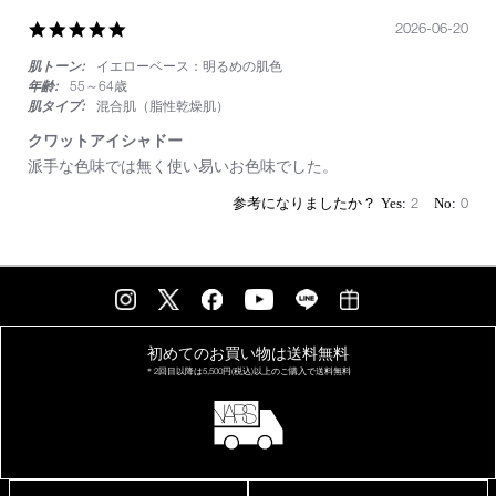
か
っ
5.0
2026-06-20
た
star
肌トーン:
イエローベース：明るめの肌色
rating
年齢:
55～64歳
肌タイプ:
混合肌（脂性乾燥肌）
クワットアイシャドー
Review
review
派手な色味では無く使い易いお色味でした。
by
stating
on
ク
2
0
20
ワ
Jun
ッ
2026
ト
ア
イ
シ
ャ
ド
初めてのお買い物は
送料無料
ー
＊2回目以降は
5,500円(税込)以上の
ご購入で送料無料