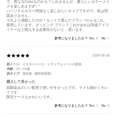
by
stating
で、異なるColorなのかも？しれませんが、夏らしいカラーメイ
on
初
クを楽しめますᕷ*. °
2
＊
パーソナルカラー関係なく楽しみたいタイプですので、私は問
Jul
オ
題ありません。
2026
レ
それより感動したのが！セットで選んだブラシヾ(•̥ ω •̥)これ、
ン
愛用しています。タッピング ブラシ？これがあれば別途アイラ
ジ
イナーなど購入する必要性がないと…思います。
0
1
5.0
2026-06-28
star
肌トーン:
イエローベース：ミディアムトーンの肌色
rating
年齢:
45～54歳
肌タイプ:
混合肌（脂性乾燥肌）
購入して良かった
Review
review
肌馴染みのいい配色で使いやすかったです。ラメも細かくキレ
by
stating
イです。
on
購
限定ケースもかわいいです。
28
入
Jun
し
1
0
2026
て
良