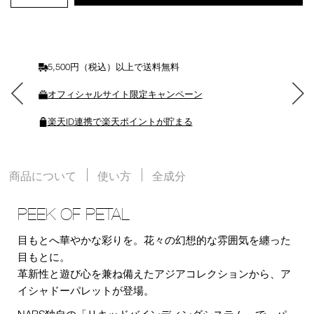
ト
に
入
れ
る
5,500円（税込）以上で送料無料
オフィシャルサイト限定キャンペーン
楽天ID連携で楽天ポイントが貯まる
商品について
使い方
全成分
PEEK OF PETAL
目もとへ華やかな彩りを。花々の幻想的な雰囲気を纏った
目もとに。
革新性と遊び心を兼ね備えたアジアコレクションから、ア
イシャドーパレットが登場。
NARS独自の「リキッドバインディングシステム」で、パ