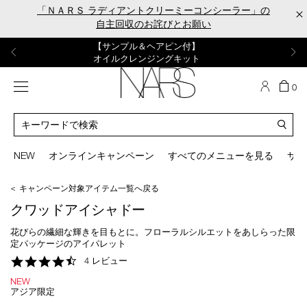
Skip
「ＮＡＲＳ ラディアントクリーミーコンシーラー」の
×
to
自主回収のお詫びとお願い
main
content
【ポーチ＆ブラッシュプレゼント】
【はじめての購入はこちらから】
【ギフトショッパープレゼント】
【サンプル＆ヘアピン付】
【ミニパフプレゼント】
新リキッドブラッシュご購入でプレゼント
カラーアイテムをあの人へのプレゼントに
新リキッドブラッシュスターターキット
オイルクレンジングキット
ORGASM CAMPAIGN
メニュー
カ
0
ー
NARS
ト
カ
の
タ
商
ロ
You
品
グ
can
NEW
オンラインキャンペーン
すべてのメニューを見る
サイ
数
検
use
索
the
＜ キャンペーン対象アイテム一覧へ戻る
tab
key
クワッドアイシャドー
(or
swipe
花びらの繊細な輝きを目もとに。フローラルシルエットをあしらった限
left
定パッケージのアイパレット
or
4.5
4 レビュー
right
star
on
NEW
rating
your
アジア限定
mobile