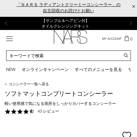
Skip
「ＮＡＲＳ ラディアントクリーミーコンシーラー」の
×
to
自主回収のお詫びとお願い
main
content
【ポーチ＆ブラッシュプレゼント】
【はじめての購入はこちらから】
【ギフトショッパープレゼント】
【サンプル＆ヘアピン付】
【ミニパフプレゼント】
新リキッドブラッシュご購入でプレゼント
カラーアイテムをあの人へのプレゼントに
新リキッドブラッシュスターターキット
オイルクレンジングキット
ORGASM CAMPAIGN
メニュー
カ
0
MY ACCOUNT
ー
NARS
ト
カ
の
タ
商
ロ
You
品
グ
can
NEW
オンラインキャンペーン
すべてのメニューを見る
サイ
数
検
use
索
the
＜ コンシーラー一覧へ戻る
tab
key
ソフトマットコンプリートコンシーラー
(or
swipe
軽い使用感で気になる箇所をしっかりカバーするコンシーラー
left
4.7
43 レビュー
or
star
right
rating
on
your
mage
mobile