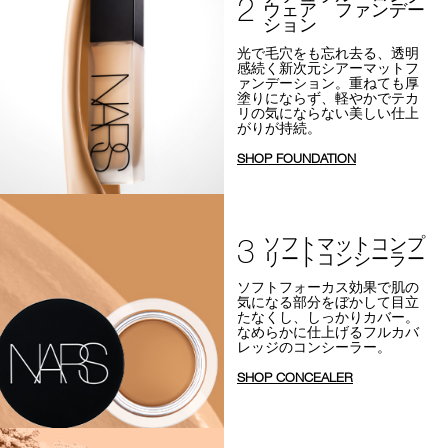
2
ウェア ファンデー
ション
光で毛穴をも忘れ去る、透明
感続く新次元シアーマットフ
ァンデーション。
重ねても厚
塗りにならず、軽やかでテカ
リの気にならない美しい仕上
がりが持続。
SHOP FOUNDATION
3
ソフトマットコンプ
リートコンシーラー
ソフトフォーカス効果で
肌の
気になる部分をぼかして目立
たなくし、しっかりカバー。
なめらかに仕上げるフルカバ
レッジのコンシーラー。
SHOP CONCEALER