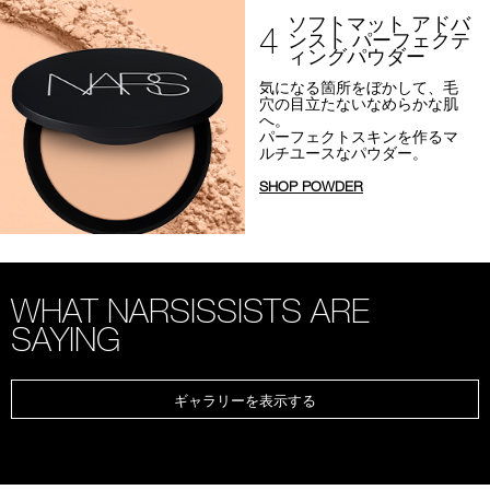
ソフトマット アドバ
4
ンスト パーフェクテ
ィングパウダー
気になる箇所をぼかして、
毛
穴の目立たないなめらかな肌
へ。
パーフェクトスキンを作るマ
ルチユースなパウダー。
SHOP POWDER
WHAT NARSISSISTS ARE
SAYING
ギャラリーを表示する