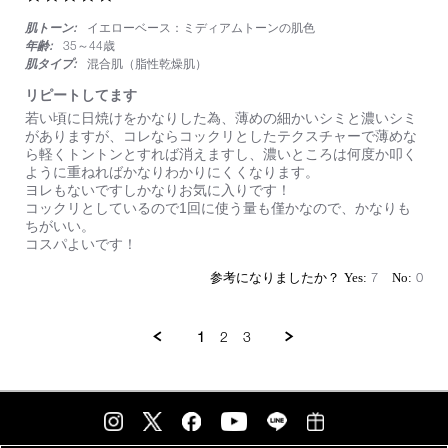
コ
star
ン
肌トーン:
イエローベース：ミディアムトーンの肌色
rating
プ
年齢:
35～44歳
リ
肌タイプ:
混合肌（脂性乾燥肌）
ー
ト
リピートしてます
コ
Review
review
若い頃に日焼けをかなりした為、薄めの細かいシミと濃いシミ
ン
by
stating
がありますが、コレならコックリとしたテクスチャーで薄めな
シ
on
リ
ら軽くトントンとすれば消えますし、濃いところは何度か叩く
ー
2
ピ
ように重ねればかなりわかりにくくなります。
ラ
Aug
ー
ヨレもないですしかなりお気に入りです！
ー
2025
ト
コックリとしているので1回に使う量も僅かなので、かなりも
し
ちがいい。
て
コスパよいです！
ま
す
7
0
1
2
3