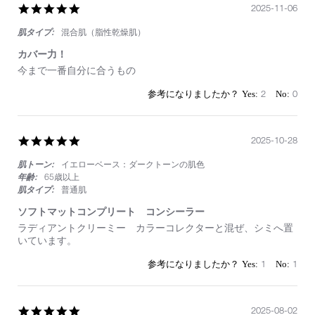
す
5.0
2025-11-06
star
肌タイプ:
混合肌（脂性乾燥肌）
rating
カバー力！
Review
review
今まで一番自分に合うもの
by
stating
on
カ
2
0
6
バ
Nov
ー
2025
力！
5.0
2025-10-28
star
肌トーン:
イエローベース：ダークトーンの肌色
rating
年齢:
65歳以上
肌タイプ:
普通肌
ソフトマットコンプリート コンシーラー
Review
review
ラディアントクリーミー カラーコレクターと混ぜ、シミへ置
by
stating
いています。
on
ソ
28
フ
1
1
Oct
ト
2025
マ
ッ
ト
5.0
2025-08-02