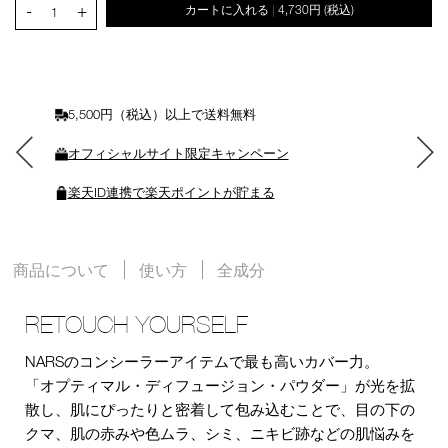
-
+
カートに入れる
4,730円
(税込)
|
ー
1
ト
に
入
れ
る
5,500円（税込）以上で送料無料
オフィシャルサイト限定キャンペーン
楽天ID連携で楽天ポイントが貯まる
商品について
使い方
全成分
RETOUCH YOURSELF
NARSのコンシーラーアイテムで最も高いカバー力。
「オプティマル・ディフュージョン・パウダー」が光を拡
散し、肌にぴったりと密着して包み込むことで、目の下の
クマ、肌の赤みや色ムラ、シミ、ニキビ跡などの肌悩みを