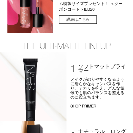
ム特製サイズプレゼント！ ＜クー
ポンコード＞ILB26
詳細はこちら
THE ULTI-MATTE LINEUP
1
ソフトマットプライ
マー
メイクがのりやすくなるよう
に
滑らかなキャンバスを作
り、テカリを抑え、
どんな気
候でも肌のバランスを整える
のに役立ちます。
SHOP PRIMER
ナチュラル ロング