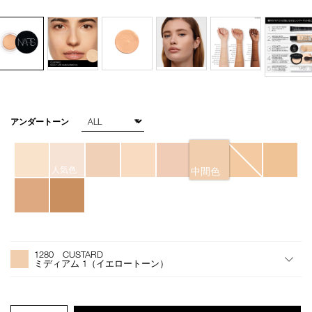
バ
アンダートーン
Details
/soft-
商
リ
matte-
品
エ
complete-
番
ー
concealer-
号
シ
人気色
中間色
1280/4535683065849.html
4535683065849
ョ
ン
オ
Product
プ
Actions
1280 CUSTARD
シ
ミディアム 1（イエロートーン）
ョ
ン
を
カ
PRODUCT.QUANTITY.SELECT.LABEL