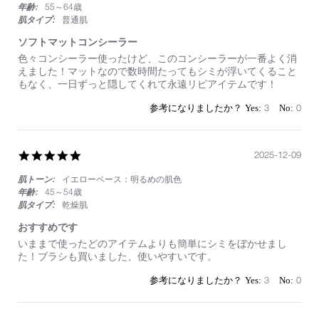
年齢:
55～64歳
肌タイプ:
普通肌
ソフトマットコンシーラー
Review
review
色々コンシーラー使ったけど、このコンシーラーが一番よく消
by
stating
えました！マットなので数時間たってもシミが浮いてくること
on
ソ
もなく、一日ずっと隠してくれて永遠リピアイテムです！
5
フ
May
ト
3
0
2026
マ
ッ
ト
コ
5.0
2025-12-09
ン
star
シ
肌トーン:
イエローベース：明るめの肌色
rating
ー
年齢:
45～54歳
ラ
肌タイプ:
乾燥肌
ー
おすすめです
Review
review
いままで使ったどのアイテムよりも簡単にシミをぼかせまし
by
stating
た！ブラシも買いました、使いやすいです。
on
お
9
す
3
0
Dec
す
2025
め
で