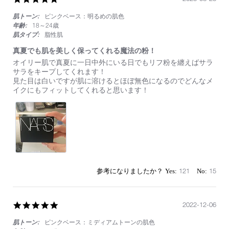
star
肌トーン:
ピンクベース：明るめの肌色
rating
年齢:
18～24歳
肌タイプ:
脂性肌
真夏でも肌を美しく保ってくれる魔法の粉！
Review
review
オイリー肌で真夏に一日中外にいる日でもリフ粉を纏えばサラ
by
stating
サラをキープしてくれます！
on
真
見た目は白いですが肌に溶けるとほぼ無色になるのでどんなメ
23
夏
イクにもフィットしてくれると思います！
Aug
で
2023
も
肌
を
美
し
く
保
っ
121
15
て
く
れ
る
5.0
2022-12-06
魔
star
法
肌トーン:
ピンクベース：ミディアムトーンの肌色
rating
の