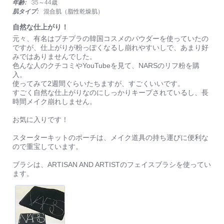
年齢:
35～44歳
粉！
肌タイプ:
混合肌（脂性乾燥肌）
自然な仕上がり！
Review
review
元々、有名はプチプラの韓国コスメのパウダーを使っていたの
by
stating
ですが、仕上がりが粉っぽくなるし崩れやすいしで、あまり好
on
自
みではありませんでした。
6
然
色んな人のクチコミやYouTubeを見て、NARSのリフ粉を購
Dec
な
入。
2022
仕
使ってみて2週間ぐらいたちますが、すごくいいです。
上
すごく自然な仕上がりなのにしっかりキープされているし、長
が
時間メイク崩れしません。
り！
お気に入りです！
スターターキットのポーチは、メイク道具の持ち運びに便利な
ので重宝しています。
ブラシは、ARTISAN AND ARTISTのフェイスブラシを使ってい
ます。