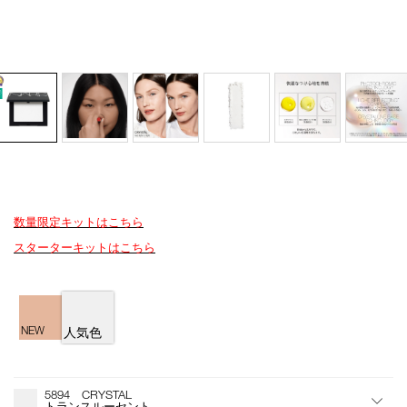
数量限定キットはこちら
Details
/crystal-
商
スターターキットはこちら
light-
品
reflecting-
番
pressed-
号
バ
setting-
4535683983662
リ
powder/4535683983662.html
エ
NEW
人気色
ー
シ
オ
Product
ョ
プ
Actions
5894 CRYSTAL
ン
シ
トランスルーセント