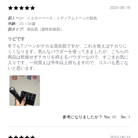
5.0
2025-06-16
star
肌トーン:
イエローベース：ミディアムトーンの肌色
rating
年齢:
25～34歳
肌タイプ:
混合肌（脂性乾燥肌）
リピです
Review
review
冬でもTゾーンがテカる混合肌ですが、これを使えばテカリに
by
stating
くくなります。色んなパウダーを使ってきましたが、こちらの
on
リ
商品は乾燥せずテカリを抑えるパウダーなので、すごきお気に
16
ピ
入りです。一回買えば半年以上持ちますので、コスパも悪くな
Jun
で
いと思います。
2025
す
66
4
5.0
2023-08-23