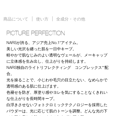
商品について
使い方
全成分・その他
PICTURE PERFECTION
NARSが誇る、アジア売上No.1*アイテム。
美しい光沢を纏った肌を一日中キープ。
軽やかで肌なじみのよい透明なヴェールが、メーキャップ
に立体感を生み出し、仕上がりを持続します。
NARS独自のライトリフレクティング コンプレックス**配
合。
光を操ることで、小じわや毛穴の目立たない、なめらかで
透明感のある肌に仕上げます。
色褪せを防ぎ、厚塗り感やヨレを気にすることなくきれい
な仕上がりを長時間キープ。
白浮きさせないフォトクロミックテクノロジーを採用した
パウダーは、光に応じて肌のトーンを調整。どんな光の下