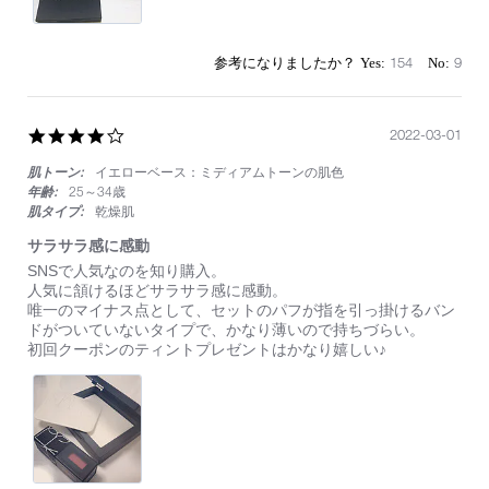
154
9
4.0
2022-03-01
star
肌トーン:
イエローベース：ミディアムトーンの肌色
rating
年齢:
25～34歳
肌タイプ:
乾燥肌
サラサラ感に感動
Review
review
SNSで人気なのを知り購入。
by
stating
人気に頷けるほどサラサラ感に感動。
on
サ
唯一のマイナス点として、セットのパフが指を引っ掛けるバン
1
ラ
ドがついていないタイプで、かなり薄いので持ちづらい。
Mar
サ
初回クーポンのティントプレゼントはかなり嬉しい♪
2022
ラ
感
に
感
動