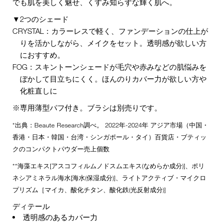
でも肌を美しく魅せ、くすみ知らずな輝く肌へ。
▼2つのシェード
CRYSTAL：カラーレスで軽く、ファンデーションの仕上が
りを活かしながら、メイクをセット。透明感が欲しい方
におすすめ。
FOG：スキントーンシェードが毛穴や赤みなどの肌悩みを
ぼかして目立ちにくく。ほんのりカバー力が欲しい方や
化粧直しに
※専用薄型パフ付き。ブラシは別売りです。
*出典：Beaute Research調べ。 2022年-2024年 アジア市場（中国・
香港・日本・韓国・台湾・シンガポール・タイ）百貨店・ブティッ
クのコンパクトパウダー売上個数
**海藻エキス[アスコフィルムノドスムエキス(なめらか成分)]、ポリ
ネシアミネラル海水[海水(保湿成分)]、ライトアクティブ・マイクロ
プリズム［マイカ、酸化チタン、酸化鉄(光反射成分)]
ディテール
透明感のあるカバー力