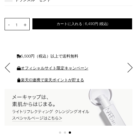
ョ
ン
を
カ
PRODUCT.QUANTITY.SELECT.LABEL
-
+
カートに入れる
6,490円
(税込)
|
ー
1
ト
に
入
れ
る
5,500円（税込）以上で送料無料
オフィシャルサイト限定キャンペーン
楽天ID連携で楽天ポイントが貯まる