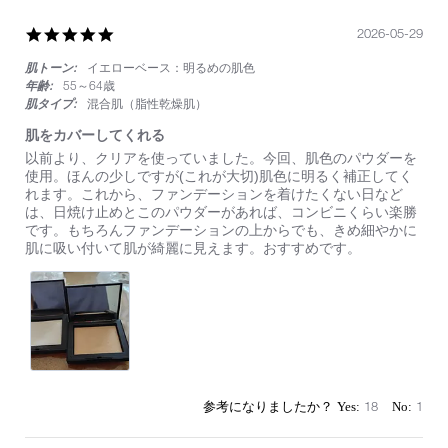
5.0
2026-05-29
star
肌トーン:
イエローベース：明るめの肌色
rating
年齢:
55～64歳
肌タイプ:
混合肌（脂性乾燥肌）
肌をカバーしてくれる
Review
review
以前より、クリアを使っていました。今回、肌色のパウダーを
by
stating
使用。ほんの少しですが(これが大切)肌色に明るく補正してく
on
肌
れます。これから、ファンデーションを着けたくない日など
29
を
は、日焼け止めとこのパウダーがあれば、コンビニくらい楽勝
May
カ
です。もちろんファンデーションの上からでも、きめ細やかに
2026
バ
肌に吸い付いて肌が綺麗に見えます。おすすめです。
ー
し
て
く
れ
る
18
1