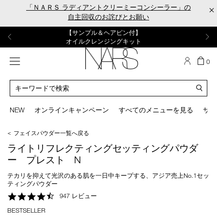
Skip
「ＮＡＲＳ ラディアントクリーミーコンシーラー」の
×
to
自主回収のお詫びとお願い
main
content
【ポーチ＆ブラッシュプレゼント】
【はじめての購入はこちらから】
【ギフトショッパープレゼント】
【サンプル＆ヘアピン付】
【ミニパフプレゼント】
新リキッドブラッシュご購入でプレゼント
カラーアイテムをあの人へのプレゼントに
新リキッドブラッシュスターターキット
オイルクレンジングキット
ORGASM CAMPAIGN
メニュー
カ
0
ー
NARS
ト
カ
の
タ
商
ロ
You
品
グ
can
NEW
オンラインキャンペーン
すべてのメニューを見る
サイ
数
検
use
索
the
＜ フェイスパウダー一覧へ戻る
tab
key
ライトリフレクティングセッティングパウダ
(or
ー プレスト N
swipe
left
テカリを抑えて光沢のある肌を一日中キープする、アジア売上No.1セッ
or
ティングパウダー
right
4.7
947 レビュー
on
star
your
BESTSELLER
rating
mobile