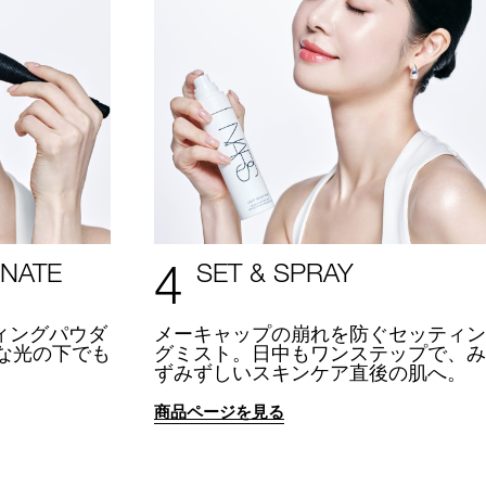
4
INATE
SET & SPRAY
ィングパウダ
メーキャップの崩れを防ぐセッティン
な光の下でも
グミスト。日中もワンステップで、み
。
ずみずしいスキンケア直後の肌へ。
商品ページを見る