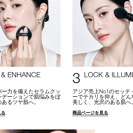
3
 & ENHANCE
LOCK & ILLUM
バー力を備えたセラムクッ
アジア売上No1のセッテ
ンデーションで肌悩みをぼ
ーでテカリを抑え、どん
のあるツヤ肌へ。
美しく、光沢のある肌へ
見る
商品ページを見る