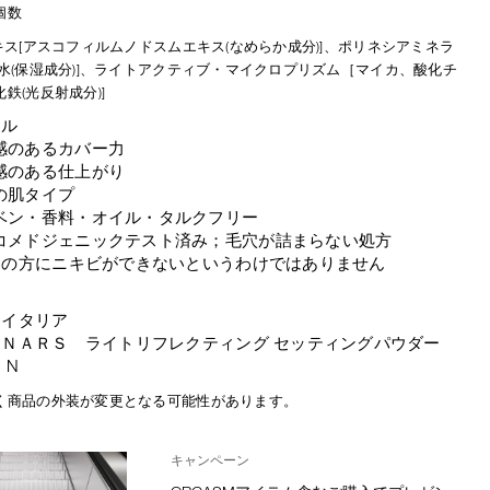
個数
キス[アスコフィルムノドスムエキス(なめらか成分)]、ポリネシアミネラ
海水(保湿成分)]、ライトアクティブ・マイクロプリズム［マイカ、酸化チ
鉄(光反射成分)]
ール
感のあるカバー力
感のある仕上がり
の肌タイプ
ベン・香料・オイル・タルクフリー
コメドジェニックテスト済み；毛穴が詰まらない処方
ての方にニキビができないというわけではありません
：イタリア
：ＮＡＲＳ ライトリフレクティング セッティングパウダー
 N
く商品の外装が変更となる可能性があります。
キャンペーン