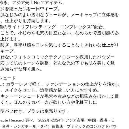
が誇る、アジア売上No.1*アイテム。
光沢を纏った肌を一日中キープ。
で肌なじみのよい透明なヴェールが、メーキャップに立体感を
し、仕上がりを持続します。
独自のライトリフレクティング コンプレックス**配合。
ることで、小じわや毛穴の目立たない、なめらかで透明感のあ
仕上げます。
を防ぎ、厚塗り感やヨレを気にすることなくきれいな仕上がり
間キープ。
させないフォトクロミックテクノロジーを採用したパウダー
に応じて肌のトーンを調整。どんな光の下でも肌を美しく魅
すみ知らずな輝く肌へ。
シェード
TAL：カラーレスで軽く、ファンデーションの仕上がりを活かし
ら、メイクをセット。透明感が欲しい方におすすめ。
スキントーンシェードが毛穴や赤みなどの肌悩みをぼかして目
にくく。ほんのりカバー力が欲しい方や化粧直しに
薄型パフ付き。ブラシは別売りです。
aute Research調べ。 2022年-2024年 アジア市場（中国・香港・日
・台湾・シンガポール・タイ）百貨店・ブティックのコンパクトパウ