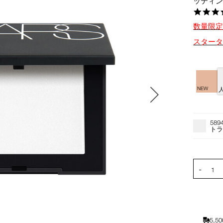
ッティ
数量限
スター
バ
リ
NEW
エ
ー
オ
Product
シ
プ
Actions
589
ョ
シ
ト
ン
ョ
ン
を
PRODUCT
-
カ
1
ー
ト
に
入
5,
れ