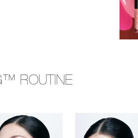
G™ ROUTINE