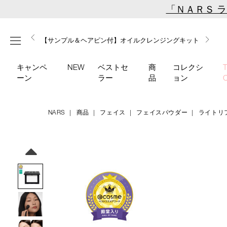
Skip
「ＮＡＲＳ 
to
main
【ミニパフプレゼント】新リキッドブラッシュご購入でプ
【はじめての購入はこちらから】新リキッドブラッシュス
【ギフトショッパープレゼント】カラーアイテムをあの人
content
メニュー
【サンプル＆ヘアピン付】オイルクレンジングキット
【ポーチ＆ブラッシュプレゼント】ORGASM CAMPAIGN
レゼント
ターターキット
へのプレゼントに
キャンペ
NEW
ベストセ
商
コレクシ
ーン
ラー
品
ョン
NARS
商品
フェイス
フェイスパウダー
ライトリ
Details
/crystal-
商
light-
品
Image
reflecting-
番
pressed-
号
setting-
4535683983662
powder/4535683983662.html