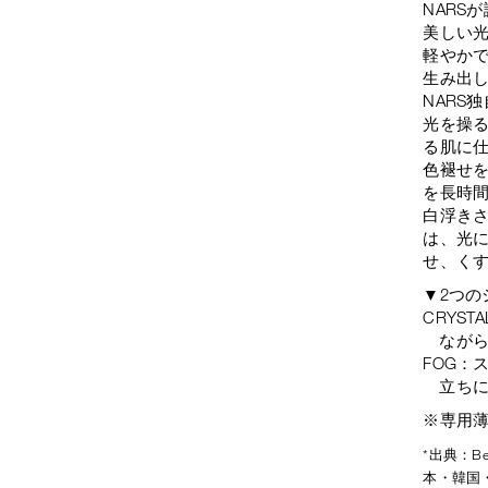
NARS
美しい
軽やか
生み出
NARS
光を操
る肌に
色褪せ
を長時
白浮き
は、光
せ、く
▼2つの
CRYS
なが
FOG：
立ち
※専用
*出典：Be
本・韓国