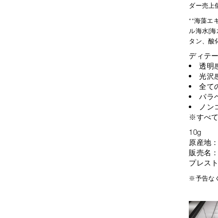
ダー売上
**海藻エ
ル海水[
タン、酸化
ディテ
透明
光沢
全て
パラ
ノン
※すべ
10g
原産地
販売名
プレスト
※予告な