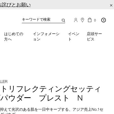
お詫びとお願い
×
カ
カ
0
タ
ー
You
ロ
ト
can
グ
の
はじめての
インフォメーシ
イベン
店頭サー
検
use
商
方へ
ョン
ト
ビス
品
索
the
数
tab
key
(or
swipe
left
or
right
LLER
on
イトリフレクティングセッティ
your
mobile
パウダー プレスト N
device)
to
抑えて光沢のある肌を一日中キープする、アジア売上No.1セ
access