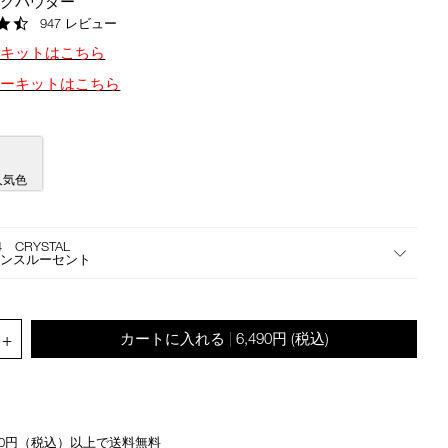
ングパウダー
the
4.7
947 レビュー
suggestions
star
given
定キットはこちら
rating
as
ターキットはこちら
you
type
or
submit
this
人気色
form
to
search
4 CRYSTAL
ランスルーセント
for
the
keyword
you
.QUANTITY.SELECT.LABEL
+
カートに入れる
6,490円
(税込)
|
have
entered.
500円（税込）以上で送料無料