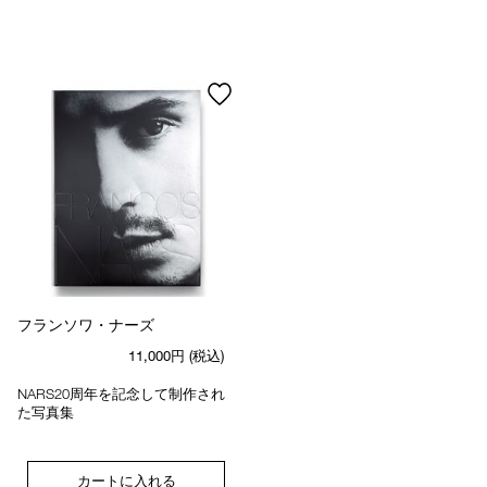
device)
to
access
the
suggestions
given
as
you
type
or
submit
this
form
to
search
for
フランソワ・ナーズ
the
keyword
11,000円
(税込)
you
have
NARS20周年を記念して制作され
entered.
た写真集
カートに入れる