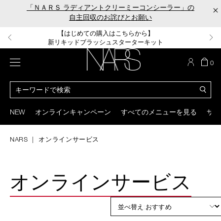
Skip
「ＮＡＲＳ ラディアントクリーミーコンシーラー」の
×
to
自主回収のお詫びとお願い
main
content
【ポーチ＆ブラッシュプレゼント】
【はじめての購入はこちらから】
【ギフトショッパープレゼント】
【サンプル＆ヘアピン付】
【ミニパフプレゼント】
新リキッドブラッシュご購入でプレゼント
カラーアイテムをあの人へのプレゼントに
新リキッドブラッシュスターターキット
オイルクレンジングキット
ORGASM CAMPAIGN
メニュー
カ
0
ー
NARS
ト
カ
の
タ
商
ロ
You
品
グ
can
NEW
オンラインキャンペーン
すべてのメニューを見る
サイ
数
検
use
索
the
tab
NARS
オンラインサービス
key
(or
swipe
left
オンラインサービス
or
right
on
your
mobile