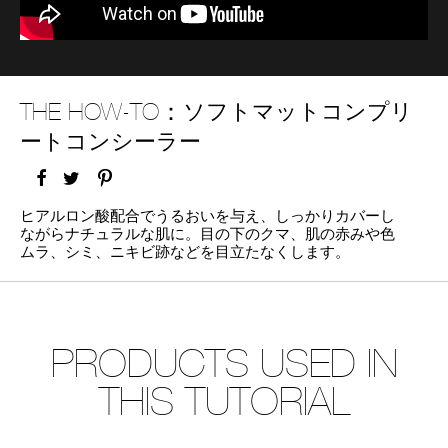
device)
to
access
the
suggestions
given
THE HOW-TO：
ソフトマットコンプリ
as
ートコンシーラー
you
type
or
FACEBOOK
TWITTER
PINTEREST
submit
this
ヒアルロン酸配合でうるおいを与え、しっかりカバーし
form
ながらナチュラルな肌に。目の下のクマ、肌の赤みや色
to
ムラ、シミ、ニキビ跡などを目立たなくします。
search
for
the
keyword
you
PRODUCTS USED IN
have
entered.
THIS TUTORIAL