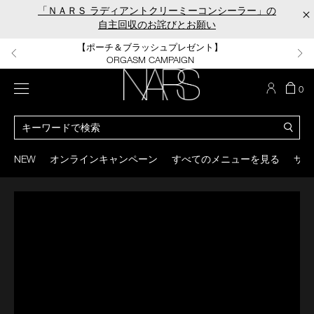
Skip
Skip
「ＮＡＲＳ ラディアントクリーミーコンシーラー」の
×
to
to
自主回収のお詫びとお願い
main
main
content
content
【ポーチ＆ブラッシュプレゼント】
【はじめての購入はこちらから】
【ギフトショッパープレゼント】
【サンプル＆ヘアピン付】
【ミニパフプレゼント】
新リキッドブラッシュご購入でプレゼント
カラーアイテムをあの人へのプレゼントに
新リキッドブラッシュスターターキット
オイルクレンジングキット
ORGASM CAMPAIGN
メニュー
カ
0
ー
NARS
ト
カ
の
タ
商
ロ
You
品
グ
can
NEW
オンラインキャンペーン
すべてのメニューを見る
サイ
数
検
use
索
the
tab
key
(or
swipe
left
or
right
on
your
mobile