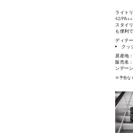
ライトリ
42/P
スタイ
も便利
ディテ
クッ
原産地
販売名
ンデー
※予告な