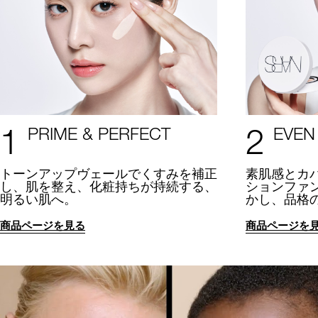
1
2
PRIME & PERFECT
EVEN
トーンアップヴェールでくすみを補正
素肌感とカ
し、肌を整え、化粧持ちが持続する、
ションファ
明るい肌へ。
かし、品格
商品ページを見る
商品ページを