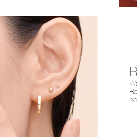
R
Wa
Re
ne