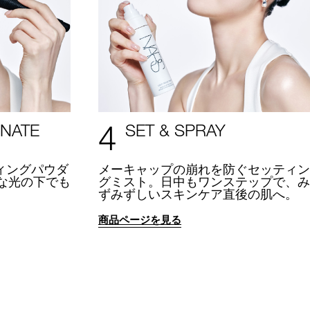
4
INATE
SET & SPRAY
ィングパウダ
メーキャップの崩れを防ぐセッティン
な光の下でも
グミスト。日中もワンステップで、み
。
ずみずしいスキンケア直後の肌へ。
商品ページを見る