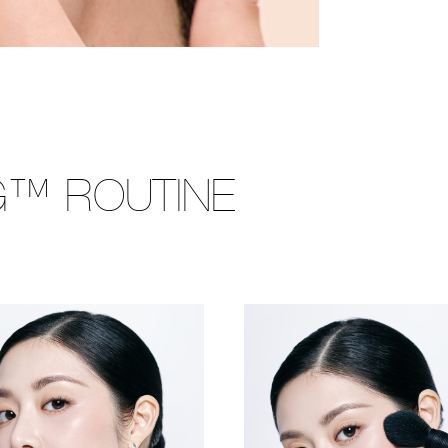
G™ ROUTINE