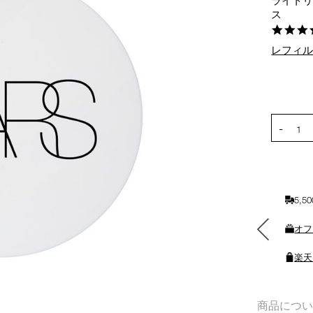
ライトリ
ス
レフィ
オ
Product
プ
Actions
シ
PRODUCT
ョ
-
1
ン
を
カ
ー
ト
5,
に
素敵なギフトと交換できる
入
オフ
ポイントをプレゼント
れ
る
楽天
商品につ