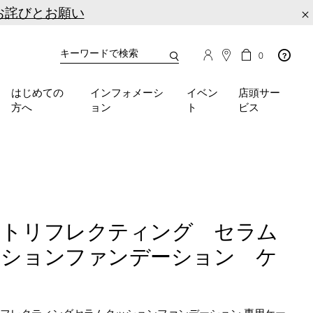
お詫びとお願い
×
カ
カ
0
タ
ー
You
ロ
ト
can
グ
の
はじめての
インフォメーシ
イベン
店頭サー
検
use
商
方へ
ョン
ト
ビス
品
索
the
数
tab
key
(or
swipe
left
or
right
イトリフレクティング セラム
on
your
ッションファンデーション ケ
mobile
device)
ス
to
access