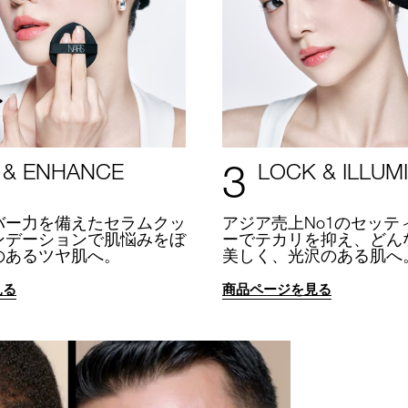
3
 & ENHANCE
LOCK & ILLUM
バー力を備えたセラムクッ
アジア売上No1のセッテ
ンデーションで肌悩みをぼ
ーでテカリを抑え、どん
のあるツヤ肌へ。
美しく、光沢のある肌へ
見る
商品ページを見る