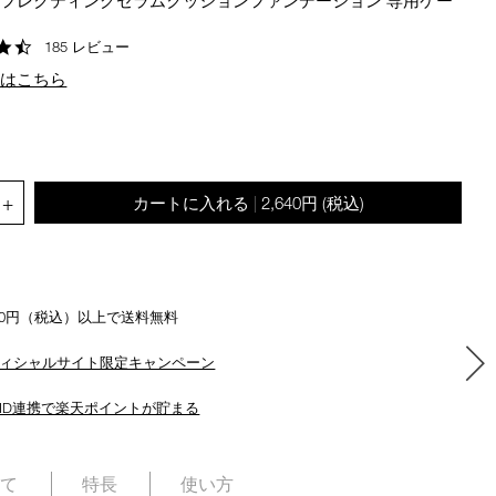
フレクティングセラムクッションファンデーション 専用ケー
the
suggestions
4.6
185 レビュー
given
star
ルはこちら
as
rating
you
type
or
submit
.QUANTITY.SELECT.LABEL
this
+
カートに入れる
2,640円
(税込)
|
form
to
search
for
the
500円（税込）以上で送料無料
keyword
you
ィシャルサイト限定キャンペーン
have
entered.
ID連携で楽天ポイントが貯まる
いて
特長
使い方