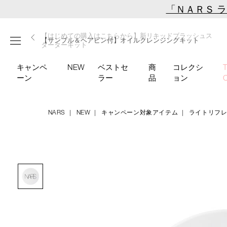
Skip
「ＮＡＲＳ 
to
main
【ミニパフプレゼント】新リキッドブラッシュご購入でプ
【はじめての購入はこちらから】新リキッドブラッシュス
【ギフトショッパープレゼント】カラーアイテムをあの人
content
メニュー
【サンプル＆ヘアピン付】オイルクレンジングキット
【ポーチ＆ブラッシュプレゼント】ORGASM CAMPAIGN
レゼント
ターターキット
へのプレゼントに
キャンペ
NEW
ベストセ
商
コレクシ
ーン
ラー
品
ョン
NARS
NEW
キャンペーン対象アイテム
ライトリフ
Details
/light-
商
reflecting-
品
Image
serum-
番
cushion-
号
foundation-
4535683247993
case/4535683247993.html