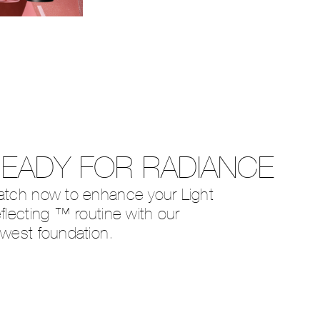
EADY FOR RADIANCE
tch now to enhance your Light
flecting ™
routine with our
west foundation.