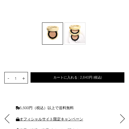
オ
Product
プ
Actions
Details
/light-
商
シ
reflecting-
品
ョ
PRODUCT.QUANTITY.SELECT.LABEL
serum-
番
-
+
カートに入れる
2,640円
(税込)
ン
|
1
cushion-
号
を
foundation-
4535683285278
カ
case/4535683285278.html
ー
ト
に
5,500円（税込）以上で送料無料
入
れ
オフィシャルサイト限定キャンペーン
る