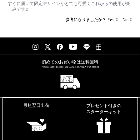
Review
review
すぐに届いて限定デザインがとても可愛くこれからの使用が楽
by
stating
しみです♫
on
ク
19
ッ
0
0
Jun
シ
2026
ョ
ン
フ
ァ
ン
デ
初めてのお買い物は
送料無料
＊2回目以降は
5,500円(税込)以上の
ご購入で送料無料
最短翌日出荷
プレゼント付きの
スターターキット