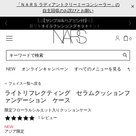
Skip
「ＮＡＲＳ ラディアントクリーミーコンシーラー」の
×
to
自主回収のお詫びとお願い
main
content
【ポーチ＆ブラッシュプレゼント】
【はじめての購入はこちらから】
【ギフトショッパープレゼント】
【サンプル＆ヘアピン付】
【ミニパフプレゼント】
新リキッドブラッシュご購入でプレゼント
カラーアイテムをあの人へのプレゼントに
新リキッドブラッシュスターターキット
オイルクレンジングキット
ORGASM CAMPAIGN
メニュー
カ
0
ー
NARS
ト
カ
の
タ
商
ロ
You
品
グ
can
NEW
オンラインキャンペーン
すべてのメニューを見る
サイ
数
検
use
索
the
＜ フェイス一覧へ戻る
tab
key
ライトリフレクティング セラムクッションフ
(or
ァンデーション ケース
swipe
left
限定フローラルシルエット入りクッションケース
or
5.0
1 レビュー
right
star
on
NEW
rating
your
アジア限定
mobile