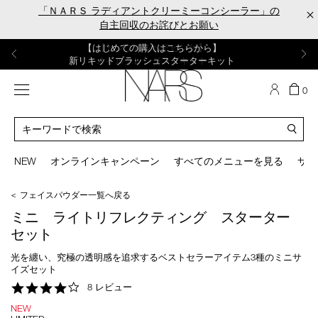
Skip
「ＮＡＲＳ ラディアントクリーミーコンシーラー」の
×
to
自主回収のお詫びとお願い
main
content
【ポーチ＆ブラッシュプレゼント】
【はじめての購入はこちらから】
【ギフトショッパープレゼント】
【サンプル＆ヘアピン付】
【ミニパフプレゼント】
新リキッドブラッシュご購入でプレゼント
カラーアイテムをあの人へのプレゼントに
新リキッドブラッシュスターターキット
オイルクレンジングキット
ORGASM CAMPAIGN
メニュー
カ
0
ー
NARS
ト
カ
の
タ
商
ロ
You
品
グ
can
NEW
オンラインキャンペーン
すべてのメニューを見る
サイ
数
検
use
索
the
＜ フェイスパウダー一覧へ戻る
tab
key
ミニ ライトリフレクティング スターター
(or
セット
swipe
left
光を纏い、究極の透明感を追求するベストセラーアイテム3種のミニサ
or
イズセット
right
4.1
8 レビュー
on
star
your
NEW
rating
mobile