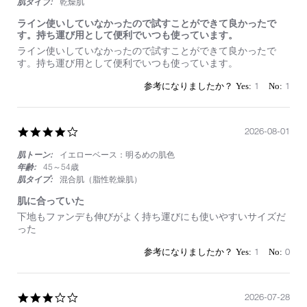
肌タイプ:
乾燥肌
ライン使いしていなかったので試すことができて良かったで
す。持ち運び用として便利でいつも使っています。
Review
review
ライン使いしていなかったので試すことができて良かったで
by
stating
す。持ち運び用として便利でいつも使っています。
on
ラ
1
イ
1
1
Aug
ン
2026
使
い
し
4.0
2026-08-01
て
star
い
肌トーン:
イエローベース：明るめの肌色
rating
な
年齢:
45～54歳
か
肌タイプ:
混合肌（脂性乾燥肌）
っ
た
肌に合っていた
の
Review
review
下地もファンデも伸びがよく持ち運びにも使いやすいサイズだ
で
by
stating
った
試
on
肌
す
1
に
1
0
こ
Aug
合
と
2026
っ
が
て
で
い
3.0
2026-07-28
き