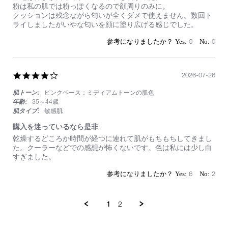
27
試
す。
粉は私の肌では粉っぽくなるので顔周りのみに。
Jul
し
クッションは残念ながら匂いが全くダメで使えません。数回ト
2026
に
ライしましたがいやな匂いを顔に塗り広げる感じでした。
い
い
0
0
4.0
2026-07-26
star
肌トーン:
ピンクベース：ミディアムトーンの肌色
rating
年齢:
35～44歳
肌タイプ:
敏感肌
購入を迷っているなら是非
Review
review
乾燥するどころか時間が経つに連れて肌がもちもちしてきまし
by
stating
た。クーラーなどでの感想が怖くないです。色は私には少し白
on
購
すぎました。
26
入
Jul
を
6
2
2026
迷
っ
て
1
2
い
る
な