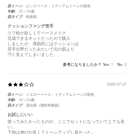
た
star
て
肌トーン:
ピンクベース：ミディアムトーンの肌色
rating
良
年齢:
25～34歳
か
肌タイプ:
乾燥肌
っ
た
クッションファンデ苦手
で
Review
review
リフ粉が欲しくてベースメイク
す。
by
stating
完成できるキットだったので購入
持
on
ク
しましたが、薄肌民にはクッションは
ち
28
ッ
苦手分野だったみたいで元の肌より
運
Jul
シ
汚く見えてしまいました、、
び
2026
ョ
用
ン
1
0
と
フ
し
ァ
て
ン
便
デ
3.0
2026-07-27
利
苦
star
で
手
肌トーン:
イエローベース：ミディアムトーンの肌色
rating
い
年齢:
45～54歳
つ
肌タイプ:
混合肌（脂性乾燥肌）
も
使
お試しにいい
っ
Review
review
て
使ってみたかったものが、ミニでセットになっていてとても良
by
stating
い
い。
on
お
ま
下地は伸びが良くてトーンアップし良かった。