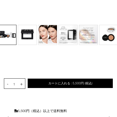
オ
Product
プ
Actions
Details
/mini-
商
シ
light-
品
ョ
PRODUCT.QUANTITY.SELECT.LABEL
reflecting-
番
-
+
カートに入れる
5,500円
(税込)
ン
|
1
starter-
号
を
set/4535683301909.html
4535683301909
カ
ー
ト
に
5,500円（税込）以上で送料無料
入
れ