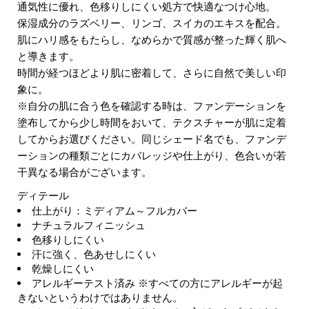
通気性に優れ、色移りしにくい処方で快適なつけ心地。
保湿成分のラズベリー、リンゴ、スイカのエキスを配合。
肌にハリ感をもたらし、なめらかで質感が整った輝く肌へ
と導きます。
時間が経つほどより肌に密着して、さらに自然で美しい印
象に。
※自分の肌に合う色を確認する時は、ファンデーションを
塗布してから少し時間をおいて、テクスチャーが肌に定着
してからお選びください。同じシェード名でも、ファンデ
ーションの種類ごとにカバレッジや仕上がり、色合いが若
干異なる場合がございます。
ディテール
仕上がり：ミディアム～フルカバー
ナチュラルフィニッシュ
色移りしにくい
汗に強く、色あせしにくい
乾燥しにくい
アレルギーテスト済み ※すべての方にアレルギーが起
きないというわけではありません。