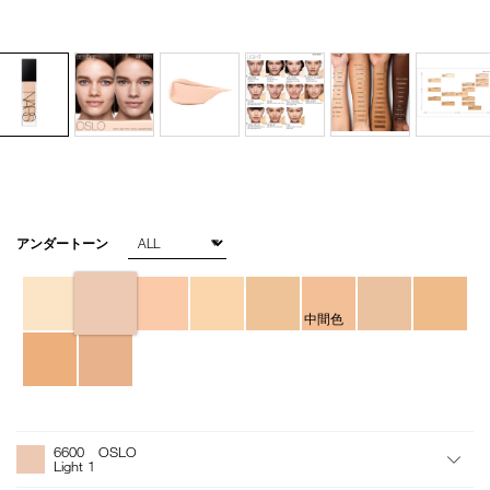
バ
アンダートーン
Details
/natural-
商
リ
radiant-
品
エ
longwear-
番
ー
foundation-
号
シ
中間色
6600/4535683951784.html
4535683951784
ョ
ン
オ
Product
プ
Actions
6600 OSLO
シ
Light 1
ョ