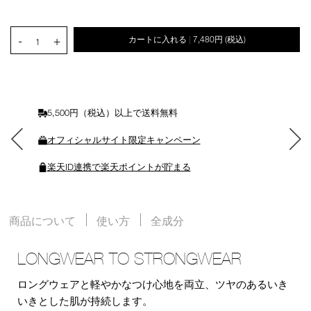
ン
を
カ
PRODUCT.QUANTITY.SELECT.LABEL
-
+
カートに入れる
7,480円
(税込)
|
ー
1
ト
に
入
れ
る
5,500円（税込）以上で送料無料
オフィシャルサイト限定キャンペーン
楽天ID連携で楽天ポイントが貯まる
商品について
使い方
全成分
LONGWEAR TO STRONGWEAR
ロングウェアと軽やかなつけ心地を両立、ツヤのあるいき
いきとした肌が持続します。