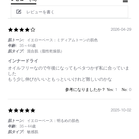
レビューを書く
4.0
2026-04-29
star
肌トーン:
イエローベース：ミディアムトーンの肌色
rating
年齢:
35～44歳
肌タイプ:
混合肌（脂性乾燥肌）
インナードライ
Review
review
オイルフリーなので午後になってもベタつかず私に合っていま
by
stating
した
on
イ
もう少し伸びがいいともっといいけれど難しいのかな
29
ン
Apr
ナ
1
0
2026
ー
ド
ラ
イ
5.0
2025-10-02
star
肌トーン:
イエローベース：明るめの肌色
rating
年齢:
35～44歳
肌タイプ:
敏感肌