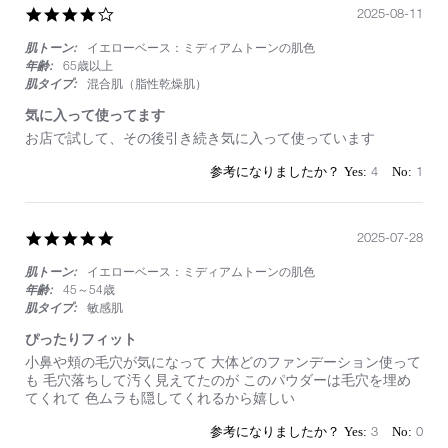
湿
す
4.0
2025-08-11
の
ま
star
環
な
肌トーン:
イエローベース：ミディアムトーンの肌色
rating
境
い
年齢:
65歳以上
で
肌タイプ:
混合肌（脂性乾燥肌）
さ
す
気に入って使ってます
が
Review
review
お店で試して、その後引き続き気に入って使っています
に
by
stating
崩
on
気
4
1
れ
11
に
ま
Aug
入
す
2025
っ
が
5.0
2025-07-28
て
綺
star
使
麗
肌トーン:
イエローベース：ミディアムトーンの肌色
rating
っ
に
て
年齢:
45～54歳
崩
ま
肌タイプ:
敏感肌
れ
す
ま
ぴったりフィット
す。
Review
review
小鼻や頬の毛穴が気になって 大体どのファンデーション使って
by
stating
も 毛穴落ちして汚く見えてたのが このパウダーは毛穴を埋め
on
ぴ
てくれて 色ムラも隠してくれるから嬉しい
28
っ
Jul
た
3
0
2025
り