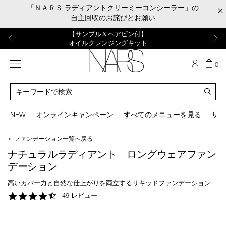
Skip
「ＮＡＲＳ ラディアントクリーミーコンシーラー」の
×
to
自主回収のお詫びとお願い
main
content
【ポーチ＆ブラッシュプレゼント】
【はじめての購入はこちらから】
【ギフトショッパープレゼント】
【サンプル＆ヘアピン付】
【ミニパフプレゼント】
新リキッドブラッシュご購入でプレゼント
カラーアイテムをあの人へのプレゼントに
新リキッドブラッシュスターターキット
オイルクレンジングキット
ORGASM CAMPAIGN
メニュー
カ
0
ー
NARS
ト
カ
の
タ
商
ロ
You
品
グ
can
NEW
オンラインキャンペーン
すべてのメニューを見る
サイ
数
検
use
索
the
＜ ファンデーション一覧へ戻る
tab
key
ナチュラルラディアント ロングウェアファン
(or
デーション
swipe
left
高いカバー力と自然な仕上がりを両立するリキッドファンデーション
or
4.7
49 レビュー
right
star
on
rating
your
mobile