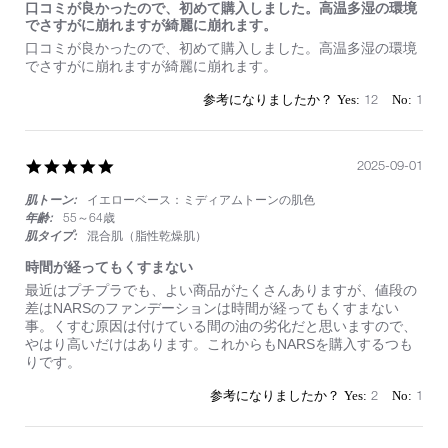
口コミが良かったので、初めて購入しました。高温多湿の環境
でさすがに崩れますが綺麗に崩れます。
Review
review
口コミが良かったので、初めて購入しました。高温多湿の環境
by
stating
でさすがに崩れますが綺麗に崩れます。
on
口
2
コ
12
1
Oct
ミ
2025
が
良
か
5.0
2025-09-01
っ
star
た
肌トーン:
イエローベース：ミディアムトーンの肌色
rating
の
年齢:
55～64歳
で、
肌タイプ:
混合肌（脂性乾燥肌）
初
め
時間が経ってもくすまない
て
Review
review
最近はプチプラでも、よい商品がたくさんありますが、値段の
購
by
stating
差はNARSのファンデーションは時間が経ってもくすまない
入
on
時
事。くすむ原因は付けている間の油の劣化だと思いますので、
し
1
間
やはり高いだけはあります。これからもNARSを購入するつも
ま
Sep
が
りです。
し
2025
経
た。
っ
2
1
高
て
温
も
多
く