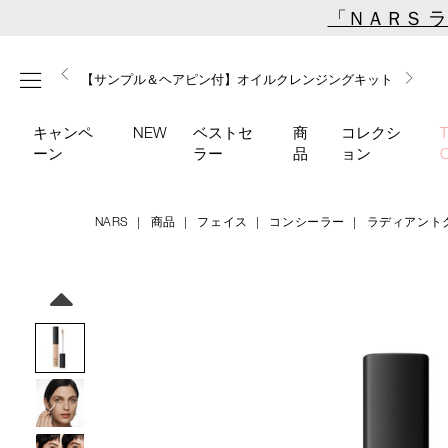
Skip
「ＮＡＲＳ 
to
main
【ミニパフプレゼント】新リキッドブラッシュご購入でプ
【はじめての購入はこちらから】新リキッドブラッシュス
【ギフトショッパープレゼント】カラーアイテムをあの人
content
メニュー
【サンプル＆ヘアピン付】オイルクレンジングキット
【ポーチ＆ブラッシュプレゼント】ORGASM CAMPAIGN
レゼント
ターターキット
へのプレゼントに
キャンペ
NEW
ベストセ
商
コレクシ
ーン
ラー
品
ョン
NARS
商品
フェイス
コンシーラー
ラディアント
Details
/radiant-
商
creamy-
品
Image
concealer-
番
1244/4535683662673.html
号
4535683662673