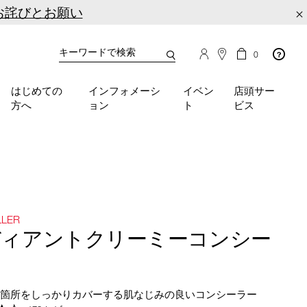
お詫びとお願い
×
カ
カ
0
タ
ー
You
ロ
ト
can
グ
の
はじめての
インフォメーシ
イベン
店頭サー
検
use
商
方へ
ョン
ト
ビス
品
索
the
数
tab
key
(or
swipe
left
or
right
LLER
on
ディアントクリーミーコンシー
your
mobile
ー
device)
to
る箇所をしっかりカバーする肌なじみの良いコンシーラー
access