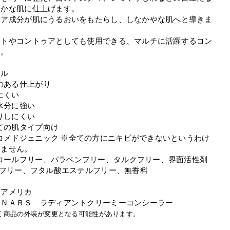
らかな肌に仕上げます。
ケア成分が肌にうるおいをもたらし、しなかやな肌へと導きま
イトやコントゥアとしても使用できる、マルチに活躍するコン
ー。
。
ール
のある仕上がり
にくい
水分に強い
りしにくい
ての肌タイプ向け
コメドジェニック ※全ての方にニキビができないというわけ
りません。
コールフリー、パラベンフリー、タルクフリー、界面活性剤
）フリー、フタル酸エステルフリー、無香料
：アメリカ
：ＮＡＲＳ ラディアントクリーミーコンシーラー
く商品の外装が変更となる可能性があります。