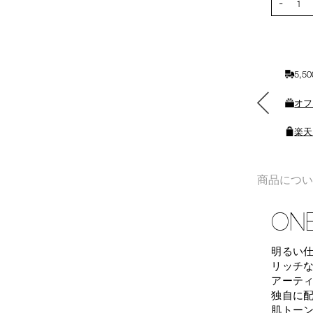
-
カ
1
ー
ト
に
入
5,
れ
る
素敵なギフトと交換できる
オフ
ポイントをプレゼント
楽天
商品につ
ONE
明るい
リッチ
アーテ
独自に
肌トー