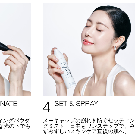
4
INATE
SET & SPRAY
ィングパウダ
メーキャップの崩れを防ぐセッティン
な光の下でも
グミスト。日中もワンステップで、み
。
ずみずしいスキンケア直後の肌へ。