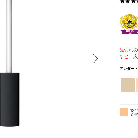
品切れ
すと、入
バ
アンダー
リ
エ
ー
シ
ョ
オ
Product
ン
プ
Actions
124
シ
ミデ
ョ
ン
を
PRODUCT