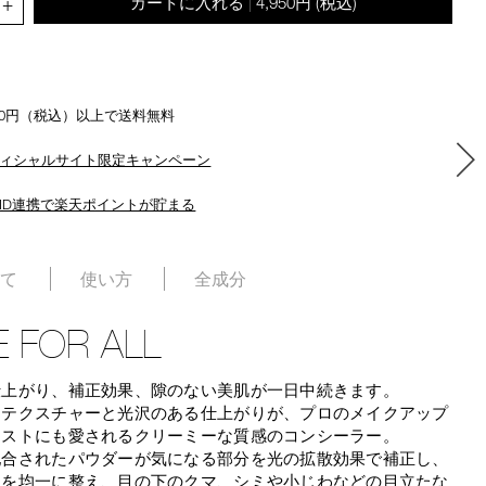
+
カートに入れる
4,950円
(税込)
|
500円（税込）以上で送料無料
ィシャルサイト限定キャンペーン
ID連携で楽天ポイントが貯まる
いて
使い方
全成分
 FOR ALL
仕上がり、補正効果、隙のない美肌が一日中続きます。
なテクスチャーと光沢のある仕上がりが、プロのメイクアップ
ィストにも愛されるクリーミーな質感のコンシーラー。
配合されたパウダーが気になる部分を光の拡散効果で補正し、
ンを均一に整え、目の下のクマ、シミや小じわなどの目立たな