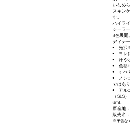
いなめ
スキン
す。
ハイラ
シーラ
8色展開
ディテ
光沢
ヨレ
汗や
色移
すべ
ノン
ではあ
アル
（SLS
6mL
原産地
販売名
※予告な