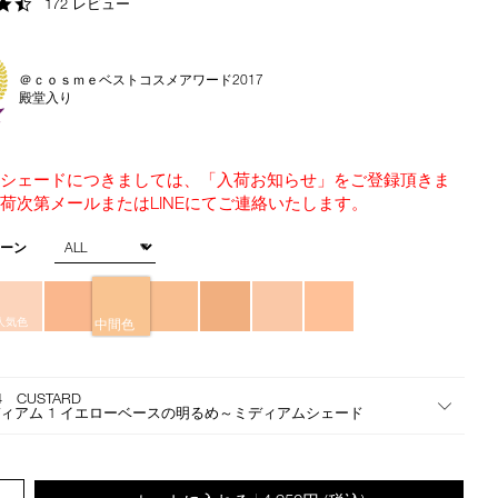
4.6
172 レビュー
the
star
suggestions
rating
given
as
＠ｃｏｓｍｅベストコスメアワード2017
殿堂入り
you
type
or
submit
のシェードにつきましては、「入荷お知らせ」をご登録頂きま
this
荷次第メールまたはLINEにてご連絡いたします。
form
to
トーン
search
for
the
人気色
中間色
keyword
you
have
4 CUSTARD
entered.
ィアム 1 イエローベースの明るめ～ミディアムシェード
.QUANTITY.SELECT.LABEL