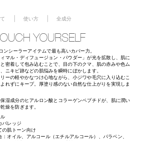
いて
使い方
全成分
TOUCH YOURSELF
のコンシーラーアイテムで最も高いカバー力。
ティマル・ディフュージョン・パウダー」が光を拡散し、肌に
りと密着して包み込むことで、目の下のクマ、肌の赤みや色ム
ミ、ニキビ跡などの肌悩みを瞬時にぼかします。
フリーの軽やかなつけ心地ながら、小ジワや毛穴に入り込むこ
、よれずにキープ。厚塗り感のない自然な仕上がりを実現しま
、保湿成分のヒアルロン酸とコラーゲンペプチドが、肌に潤い
、乾燥を防ぎます。
ール
カバレッジ
ての肌トーン向け
合：オイル、アルコール（エチルアルコール）、パラベン、