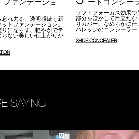
 ファンデーショ
ートコンシー
ソフトフォーカス効果で
部分をぼかして目立たな
も忘れ去る、透明感続く新
りカバー。
なめらかに仕
マットファンデーション。
バレッジのコンシーラー
塗りにならず、軽やかでテ
ならない美しい仕上がりが
SHOP CONCEALER
TION
E SAYING