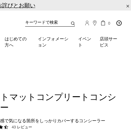
お詫びとお願い
×
カ
カ
0
タ
ー
You
ロ
ト
can
グ
の
はじめての
インフォメーシ
イベン
店頭サー
検
use
商
方へ
ョン
ト
ビス
品
索
the
数
tab
key
(or
swipe
left
or
right
フトマットコンプリートコンシ
on
your
ラー
mobile
device)
用感で気になる箇所をしっかりカバーするコンシーラー
to
4.7
43 レビュー
access