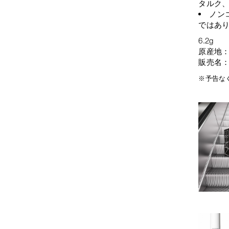
タルク、
ノン
ではあ
6.2g
原産地
販売名
※予告な