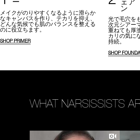
ー
ェア
ン
メイクがのりやすくなるように
滑らか
なキャンバスを作り、テカリを抑え、
光で毛穴を
どんな気候でも肌のバランスを整える
次元シアー
のに役立ちます。
重ねても厚
カリの気に
持続。
SHOP PRIMER
SHOP FOUNDA
WHAT NARSISSISTS AR