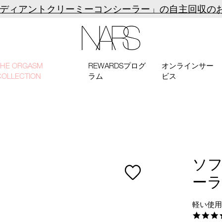
ラディアントクリーミーコンシーラー」の自主回収の
NARS
THE ORGASM
REWARDSプログ
オンラインサー
COLLECTION
ラム
ビス
ソ
ー
軽い使