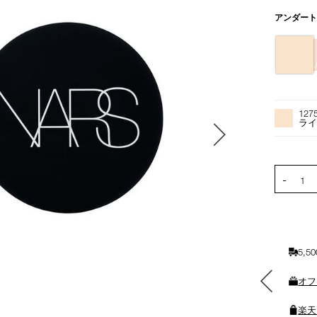
バ
アンダー
リ
エ
ー
シ
ョ
オ
Product
ン
プ
Actions
127
シ
ライ
ョ
ン
を
PRODUCT
-
カ
1
ー
ト
に
入
5,
れ
る
素敵なギフトと交換できる
オフ
ポイントをプレゼント
楽天