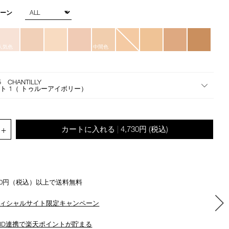
star
the
rating
トーン
suggestions
given
as
you
人気色
中間色
type
or
submit
5 CHANTILLY
ト 1（ トゥルーアイボリー）
this
form
to
search
.QUANTITY.SELECT.LABEL
+
カートに入れる
4,730円
(税込)
|
for
the
keyword
you
have
500円（税込）以上で送料無料
entered.
ィシャルサイト限定キャンペーン
ID連携で楽天ポイントが貯まる