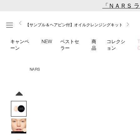
Skip
「ＮＡＲＳ 
to
main
【ミニパフプレゼント】新リキッドブラッシュご購入でプ
【はじめての購入はこちらから】新リキッドブラッシュス
【ギフトショッパープレゼント】カラーアイテムをあの人
content
メニュー
【サンプル＆ヘアピン付】オイルクレンジングキット
【ポーチ＆ブラッシュプレゼント】ORGASM CAMPAIGN
レゼント
ターターキット
へのプレゼントに
キャンペ
NEW
ベストセ
商
コレクシ
ーン
ラー
品
ョン
NARS
Details
/soft-
商
matte-
品
Image
complete-
番
concealer-
号
1275/4535683065795.html
4535683065795