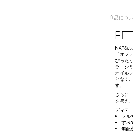
商品につ
RE
NARS
「オプ
ぴった
ラ、シ
オイル
となく
す。
さらに
を与え
ディテ
フル
すべ
無配