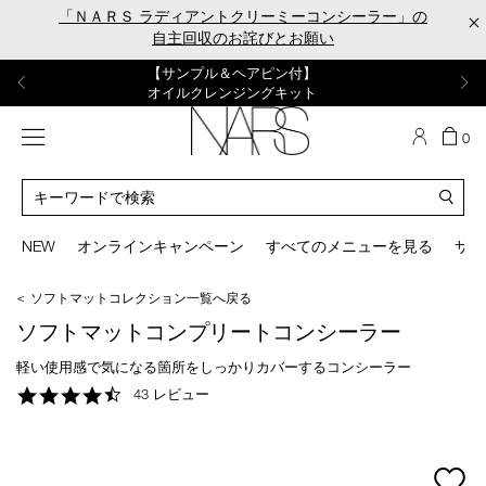
Skip
「ＮＡＲＳ ラディアントクリーミーコンシーラー」の
×
to
自主回収のお詫びとお願い
main
content
【ポーチ＆ブラッシュプレゼント】
【はじめての購入はこちらから】
【ギフトショッパープレゼント】
【サンプル＆ヘアピン付】
【ミニパフプレゼント】
新リキッドブラッシュご購入でプレゼント
カラーアイテムをあの人へのプレゼントに
新リキッドブラッシュスターターキット
オイルクレンジングキット
ORGASM CAMPAIGN
メニュー
カ
0
ー
NARS
ト
カ
の
タ
商
ロ
You
品
グ
can
NEW
オンラインキャンペーン
すべてのメニューを見る
サイ
数
検
use
索
the
＜ ソフトマットコレクション一覧へ戻る
tab
key
ソフトマットコンプリートコンシーラー
(or
swipe
軽い使用感で気になる箇所をしっかりカバーするコンシーラー
left
4.7
43 レビュー
or
star
right
rating
on
your
mage
mobile