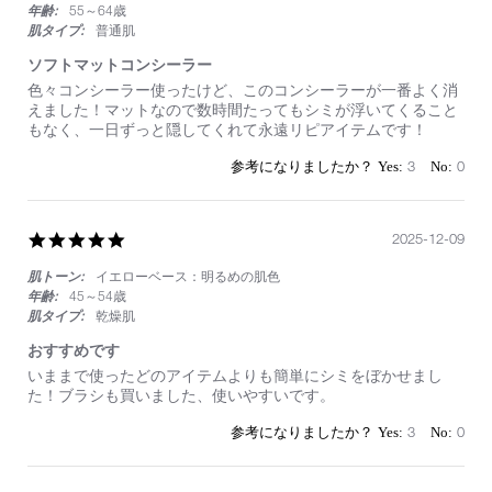
年齢:
55～64歳
肌タイプ:
普通肌
ソフトマットコンシーラー
Review
review
色々コンシーラー使ったけど、このコンシーラーが一番よく消
by
stating
えました！マットなので数時間たってもシミが浮いてくること
on
ソ
もなく、一日ずっと隠してくれて永遠リピアイテムです！
5
フ
May
ト
3
0
2026
マ
ッ
ト
コ
5.0
2025-12-09
ン
star
シ
肌トーン:
イエローベース：明るめの肌色
rating
ー
年齢:
45～54歳
ラ
肌タイプ:
乾燥肌
ー
おすすめです
Review
review
いままで使ったどのアイテムよりも簡単にシミをぼかせまし
by
stating
た！ブラシも買いました、使いやすいです。
on
お
9
す
3
0
Dec
す
2025
め
で