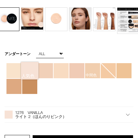
バ
アンダートーン
Details
/soft-
商
リ
matte-
品
エ
complete-
番
ー
concealer-
号
シ
中間色
人気色
1276/4535683065801.html
4535683065801
ョ
ン
オ
Product
プ
Actions
1276 VANILLA
シ
ライト 2（ほんのりピンク）
ョ
ン
を
カ
PRODUCT.QUANTITY.SELECT.LABEL