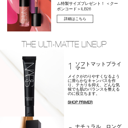
ム特製サイズプレゼント！ ＜クー
ポンコード＞ILB26
詳細はこちら
THE ULTI-MATTE LINEUP
1
ソフトマットプライ
マー
メイクがのりやすくなるよう
に
滑らかなキャンバスを作
り、テカリを抑え、
どんな気
候でも肌のバランスを整える
のに役立ちます。
SHOP PRIMER
ナチュラル ロング