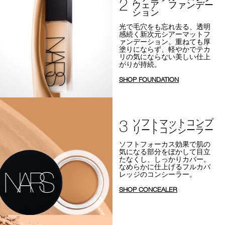
2
ウェア ファンデー
ション
光で毛穴をも忘れ去る、透明
感続く新次元シアーマットフ
ァンデーション。
重ねても厚
塗りにならず、軽やかでテカ
リの気にならない美しい仕上
がりが持続。
SHOP FOUNDATION
3
ソフトマットコンプ
リートコンシーラー
ソフトフォーカス効果で
肌の
気になる部分をぼかして目立
たなくし、しっかりカバー。
なめらかに仕上げるフルカバ
レッジのコンシーラー。
SHOP CONCEALER