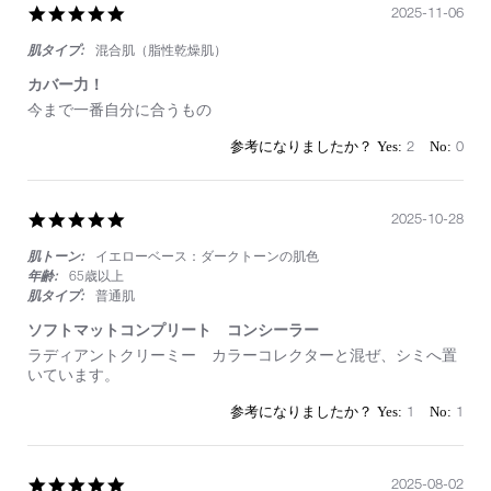
す
5.0
2025-11-06
star
肌タイプ:
混合肌（脂性乾燥肌）
rating
カバー力！
Review
review
今まで一番自分に合うもの
by
stating
on
カ
2
0
6
バ
Nov
ー
2025
力！
5.0
2025-10-28
star
肌トーン:
イエローベース：ダークトーンの肌色
rating
年齢:
65歳以上
肌タイプ:
普通肌
ソフトマットコンプリート コンシーラー
Review
review
ラディアントクリーミー カラーコレクターと混ぜ、シミへ置
by
stating
いています。
on
ソ
28
フ
1
1
Oct
ト
2025
マ
ッ
ト
5.0
2025-08-02