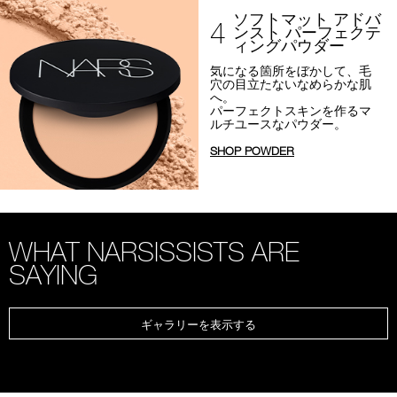
ソフトマット アドバ
4
ンスト パーフェクテ
ィングパウダー
気になる箇所をぼかして、
毛
穴の目立たないなめらかな肌
へ。
パーフェクトスキンを作るマ
ルチユースなパウダー。
SHOP POWDER
WHAT NARSISSISTS ARE
SAYING
ギャラリーを表示する