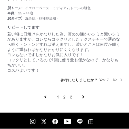
コ
star
ン
肌トーン:
イエローベース：ミディアムトーンの肌色
rating
プ
年齢:
35～44歳
リ
肌タイプ:
混合肌（脂性乾燥肌）
ー
ト
リピートしてます
コ
Review
review
若い頃に日焼けをかなりした為、薄めの細かいシミと濃いシミ
ン
by
stating
がありますが、コレならコックリとしたテクスチャーで薄めな
シ
on
リ
ら軽くトントンとすれば消えますし、濃いところは何度か叩く
ー
2
ピ
ように重ねればかなりわかりにくくなります。
ラ
Aug
ー
ヨレもないですしかなりお気に入りです！
ー
2025
ト
コックリとしているので1回に使う量も僅かなので、かなりも
し
ちがいい。
て
コスパよいです！
ま
す
7
0
1
2
3