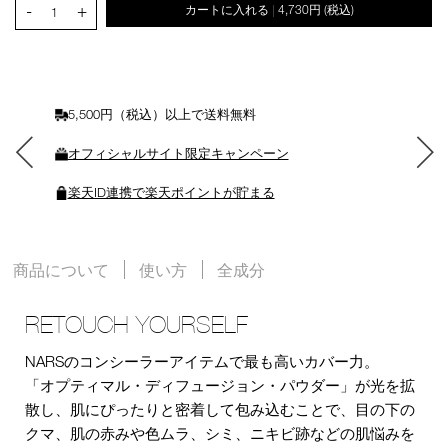
-
+
カートに入れる
4,730円
(税込)
|
ー
1
ト
に
入
れ
る
5,500円（税込）以上で送料無料
オフィシャルサイト限定キャンペーン
楽天ID連携で楽天ポイントが貯まる
商品について
使い方
全成分
RETOUCH YOURSELF
NARSのコンシーラーアイテムで最も高いカバー力。
「オプティマル・ディフュージョン・パウダー」が光を拡
散し、肌にぴったりと密着して包み込むことで、目の下の
クマ、肌の赤みや色ムラ、シミ、ニキビ跡などの肌悩みを