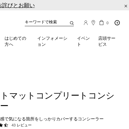
お詫びとお願い
×
カ
カ
0
タ
ー
You
ロ
ト
can
グ
の
はじめての
インフォメーシ
イベン
店頭サー
検
use
商
方へ
ョン
ト
ビス
品
索
the
数
tab
key
(or
swipe
left
or
right
フトマットコンプリートコンシ
on
your
ラー
mobile
device)
用感で気になる箇所をしっかりカバーするコンシーラー
to
4.7
43 レビュー
access