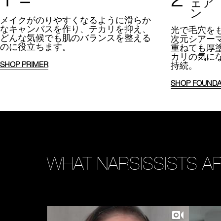
ー
ェア
ン
メイクがのりやすくなるように
滑らか
なキャンバスを作り、テカリを抑え、
光で毛穴を
どんな気候でも肌のバランスを整える
次元シアー
のに役立ちます。
重ねても厚
カリの気に
持続。
SHOP PRIMER
SHOP FOUNDA
WHAT NARSISSISTS AR