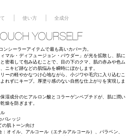
いて
使い方
全成分
TOUCH YOURSELF
のコンシーラーアイテムで最も高いカバー力。
ティマル・ディフュージョン・パウダー」が光を拡散し、肌に
りと密着して包み込むことで、目の下のクマ、肌の赤みや色ム
ミ、ニキビ跡などの肌悩みを瞬時にぼかします。
フリーの軽やかなつけ心地ながら、小ジワや毛穴に入り込むこ
、よれずにキープ。厚塗り感のない自然な仕上がりを実現しま
、保湿成分のヒアルロン酸とコラーゲンペプチドが、肌に潤い
、乾燥を防ぎます。
ール
カバレッジ
ての肌トーン向け
合：オイル、アルコール（エチルアルコール）、パラベン、