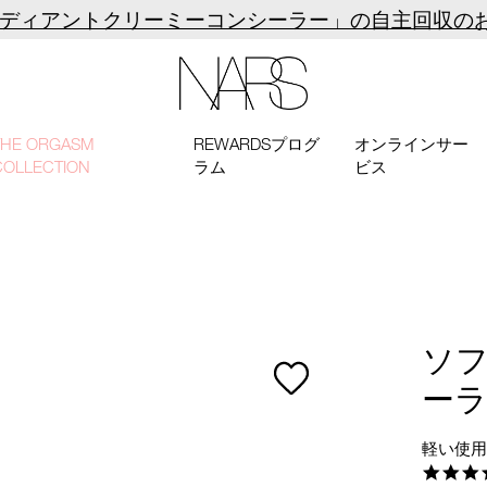
ラディアントクリーミーコンシーラー」の自主回収の
NARS
THE ORGASM
REWARDSプログ
オンラインサー
COLLECTION
ラム
ビス
ソ
ー
軽い使