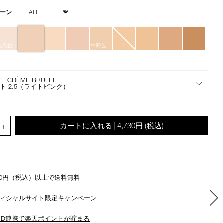
star
the
rating
トーン
suggestions
given
as
you
人気色
中間色
type
or
submit
7 CRÈME BRULEE
ト 2.5（ライトピンク）
this
form
to
search
.QUANTITY.SELECT.LABEL
+
カートに入れる
4,730円
(税込)
|
for
the
keyword
you
have
500円（税込）以上で送料無料
entered.
ィシャルサイト限定キャンペーン
ID連携で楽天ポイントが貯まる