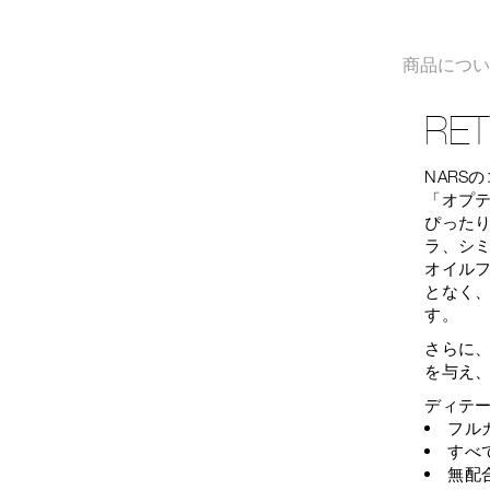
商品につ
RE
NARS
「オプ
ぴった
ラ、シ
オイル
となく
す。
さらに
を与え
ディテ
フル
すべ
無配