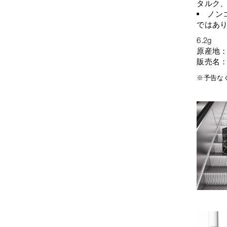
タルク、
ノン
ではあ
6.2g
原産地
販売名
※予告な