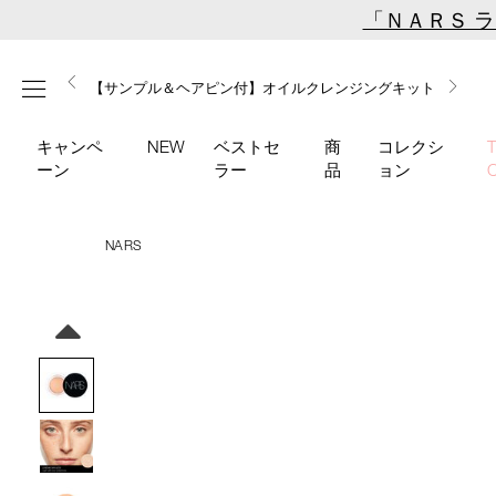
Skip
「ＮＡＲＳ 
to
main
【ミニパフプレゼント】新リキッドブラッシュご購入でプ
【はじめての購入はこちらから】新リキッドブラッシュス
【ギフトショッパープレゼント】カラーアイテムをあの人
content
メニュー
【サンプル＆ヘアピン付】オイルクレンジングキット
【ポーチ＆ブラッシュプレゼント】ORGASM CAMPAIGN
レゼント
ターターキット
へのプレゼントに
キャンペ
NEW
ベストセ
商
コレクシ
ーン
ラー
品
ョン
NARS
Details
/soft-
商
matte-
品
Image
complete-
番
concealer-
号
1277/4535683065818.html
4535683065818