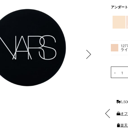
バ
アンダー
リ
エ
ー
シ
ョ
オ
Product
ン
プ
Actions
127
シ
ライ
ョ
ン
を
PRODUCT
-
カ
1
ー
ト
に
入
5,
れ
る
素敵なギフトと交換できる
オフ
ポイントをプレゼント
楽天