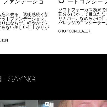
 ファンデーショ
ートコンシー
ソフトフォーカス効果で
部分をぼかして目立たな
も忘れ去る、透明感続く新
りカバー。
なめらかに仕
マットファンデーション。
バレッジのコンシーラー
塗りにならず、軽やかでテ
ならない美しい仕上がりが
SHOP CONCEALER
TION
E SAYING