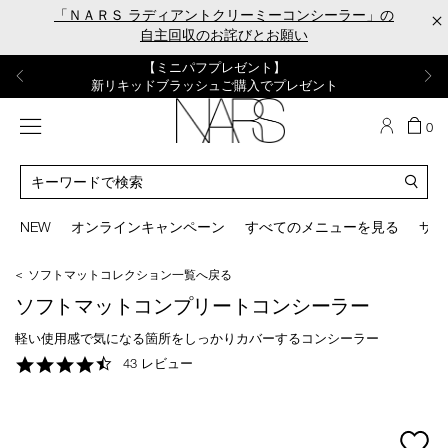
Skip
「ＮＡＲＳ ラディアントクリーミーコンシーラー」の
×
to
自主回収のお詫びとお願い
main
content
【ポーチ＆ブラッシュプレゼント】
【はじめての購入はこちらから】
【ギフトショッパープレゼント】
【サンプル＆ヘアピン付】
【ミニパフプレゼント】
新リキッドブラッシュご購入でプレゼント
カラーアイテムをあの人へのプレゼントに
新リキッドブラッシュスターターキット
オイルクレンジングキット
ORGASM CAMPAIGN
メニュー
カ
0
ー
NARS
ト
カ
の
タ
商
ロ
You
品
グ
can
NEW
オンラインキャンペーン
すべてのメニューを見る
サイ
数
検
use
索
the
＜ ソフトマットコレクション一覧へ戻る
tab
key
ソフトマットコンプリートコンシーラー
(or
swipe
軽い使用感で気になる箇所をしっかりカバーするコンシーラー
left
4.7
43 レビュー
or
star
right
rating
on
your
mage
mobile