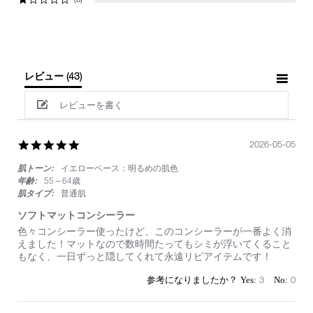
レビュー
(43)
レビューを書く
5.0
2026-05-05
star
肌トーン:
イエローベース：明るめの肌色
rating
年齢:
55～64歳
肌タイプ:
普通肌
ソフトマットコンシーラー
Review
review
色々コンシーラー使ったけど、このコンシーラーが一番よく消
by
stating
えました！マットなので数時間たってもシミが浮いてくること
on
ソ
もなく、一日ずっと隠してくれて永遠リピアイテムです！
5
フ
May
ト
3
0
2026
マ
ッ