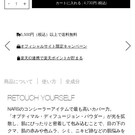
-
+
カートに入れる
4,730円
(税込)
|
ー
1
ト
に
入
れ
る
5,500円（税込）以上で送料無料
オフィシャルサイト限定キャンペーン
楽天ID連携で楽天ポイントが貯まる
商品について
使い方
全成分
RETOUCH YOURSELF
NARSのコンシーラーアイテムで最も高いカバー力。
「オプティマル・ディフュージョン・パウダー」が光を拡
散し、肌にぴったりと密着して包み込むことで、目の下の
クマ、肌の赤みや色ムラ、シミ、ニキビ跡などの肌悩みを