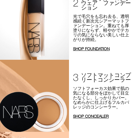
2
ウェア ファンデー
ション
光で毛穴をも忘れ去る、透明
感続く新次元シアーマットフ
ァンデーション。
重ねても厚
塗りにならず、軽やかでテカ
リの気にならない美しい仕上
がりが持続。
SHOP FOUNDATION
3
ソフトマットコンプ
リートコンシーラー
ソフトフォーカス効果で
肌の
気になる部分をぼかして目立
たなくし、しっかりカバー。
なめらかに仕上げるフルカバ
レッジのコンシーラー。
SHOP CONCEALER