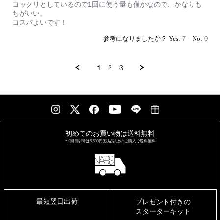
2025
ト
コックリとしているので1回に使う量も僅かなので、かなりも
し
ちがいい。
て
コスパよいです！
ま
す
7
0
1
2
3
初めてのお買い物は
送料無料
＊2回目以降は
5,500円(税込)以上の
ご購入で送料無料
最短翌日出荷
プレゼント付きの
スターターキット