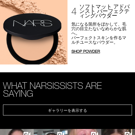
ソフトマット アドバ
4
ンスト パーフェクテ
ィングパウダー
気になる箇所をぼかして、
毛
穴の目立たないなめらかな肌
へ。
パーフェクトスキンを作るマ
ルチユースなパウダー。
SHOP POWDER
WHAT NARSISSISTS ARE
SAYING
ギャラリーを表示する