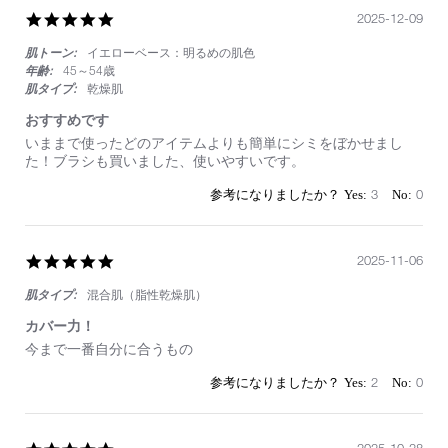
ト
コ
5.0
2025-12-09
ン
star
シ
肌トーン:
イエローベース：明るめの肌色
rating
ー
年齢:
45～54歳
ラ
肌タイプ:
乾燥肌
ー
おすすめです
Review
review
いままで使ったどのアイテムよりも簡単にシミをぼかせまし
by
stating
た！ブラシも買いました、使いやすいです。
on
お
9
す
3
0
Dec
す
2025
め
で
す
5.0
2025-11-06
star
肌タイプ:
混合肌（脂性乾燥肌）
rating
カバー力！
Review
review
今まで一番自分に合うもの
by
stating
on
カ
2
0
6
バ
Nov
ー
2025
力！
2025-10-28