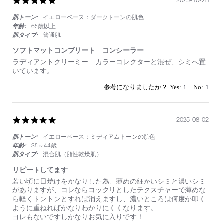
5.0
star
肌トーン:
イエローベース：ダークトーンの肌色
rating
年齢:
65歳以上
肌タイプ:
普通肌
ソフトマットコンプリート コンシーラー
Review
review
ラディアントクリーミー カラーコレクターと混ぜ、シミへ置
by
stating
いています。
on
ソ
28
フ
1
1
Oct
ト
2025
マ
ッ
ト
5.0
2025-08-02
コ
star
ン
肌トーン:
イエローベース：ミディアムトーンの肌色
rating
プ
年齢:
35～44歳
リ
肌タイプ:
混合肌（脂性乾燥肌）
ー
ト
リピートしてます
コ
Review
review
若い頃に日焼けをかなりした為、薄めの細かいシミと濃いシミ
ン
by
stating
がありますが、コレならコックリとしたテクスチャーで薄めな
シ
on
リ
ら軽くトントンとすれば消えますし、濃いところは何度か叩く
ー
2
ピ
ように重ねればかなりわかりにくくなります。
ラ
Aug
ー
ヨレもないですしかなりお気に入りです！
ー