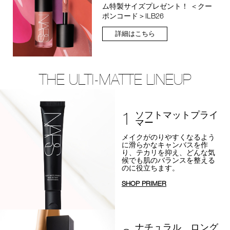
ム特製サイズプレゼント！ ＜クー
ポンコード＞ILB26
詳細はこちら
THE ULTI-MATTE LINEUP
1
ソフトマットプライ
マー
メイクがのりやすくなるよう
に
滑らかなキャンバスを作
り、テカリを抑え、
どんな気
候でも肌のバランスを整える
のに役立ちます。
SHOP PRIMER
ナチュラル ロング