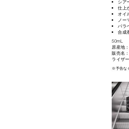
シア
仕上
オイ
ノー
パラ
合成
50mL
原産地
販売名
ライザ
※予告な