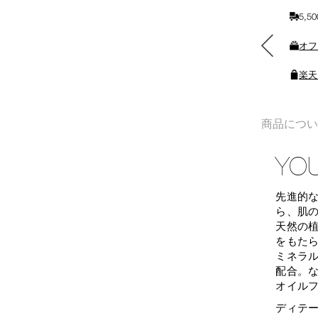
入
5,
れ
る
素敵なギフトと交換できる
オフ
ポイントをプレゼント
楽天
商品につ
YOU
先進的
ら、肌
天然の
をもた
ミネラ
配合。
オイル
ディテ