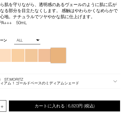
star
the
から肌を守りながら、透明感のあるヴェールのように肌に広が
rating
suggestions
なる部分を目立たなくします。 感触はやわらかくなめらかで
given
け心地。ナチュラルでツヤやかな肌に仕上げます。
as
PA+++ 50mL
you
type
or
トーン
submit
this
form
to
search
for
4 ST.MORITZ
the
ィアム 1 ゴールドベースのミディアムシェード
keyword
you
have
.QUANTITY.SELECT.LABEL
entered.
+
カートに入れる
6,820円
(税込)
|