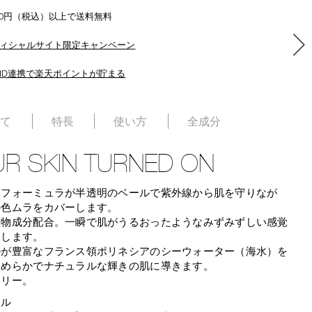
500円（税込）以上で送料無料
ィシャルサイト限定キャンペーン
ID連携で楽天ポイントが貯まる
いて
特長
使い方
全成分
R SKIN TURNED ON
なフォーミュラが半透明のベールで紫外線から肌を守りなが
の色ムラをカバーします。
植物成分配合。一瞬で肌がうるおったようなみずみずしい感覚
らします。
ルが豊富なフランス領ポリネシアのシーウォーター（海水）を
なめらかでナチュラルな輝きの肌に導きます。
フリー。
ール