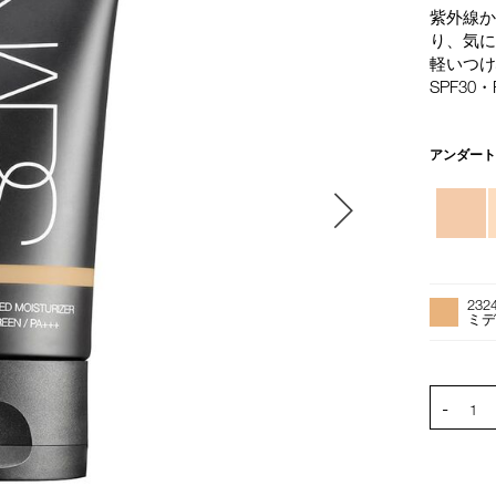
紫外線
り、気に
軽いつ
SPF30・
バ
アンダー
リ
エ
ー
シ
ョ
オ
Product
ン
プ
Actions
232
シ
ミデ
ョ
ン
を
PRODUCT
-
カ
1
ー
ト
に