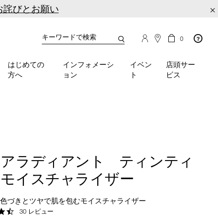
お詫びとお願い
×
カ
カ
0
タ
ー
You
ロ
ト
can
グ
の
はじめての
インフォメーシ
イベン
店頭サー
検
use
商
方へ
ョン
ト
ビス
品
索
the
数
tab
key
(or
swipe
left
or
right
ュアラディアント ティンティ
on
your
ドモイスチャライザー
mobile
device)
な色づきとツヤで肌を包むモイスチャライザー
to
4.4
30 レビュー
access