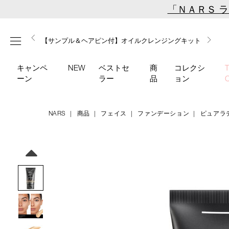
Skip
「ＮＡＲＳ 
to
main
【ミニパフプレゼント】新リキッドブラッシュご購入でプ
【はじめての購入はこちらから】新リキッドブラッシュス
【ギフトショッパープレゼント】カラーアイテムをあの人
content
メニュー
【サンプル＆ヘアピン付】オイルクレンジングキット
【ポーチ＆ブラッシュプレゼント】ORGASM CAMPAIGN
レゼント
ターターキット
へのプレゼントに
キャンペ
NEW
ベストセ
商
コレクシ
ーン
ラー
品
ョン
NARS
商品
フェイス
ファンデーション
ピュアラ
Details
/pure-
商
radiant-
品
Image
tinted-
番
moisturizer-
号
2324/4535683243575.html
4535683243575