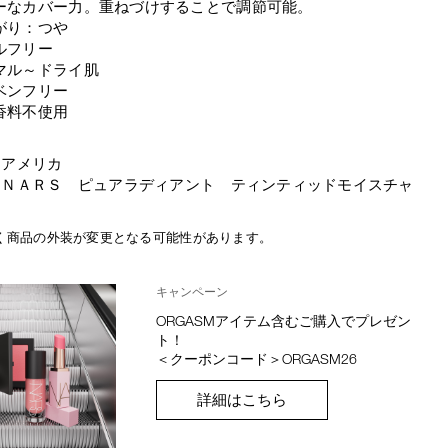
ーなカバー力。重ねづけすることで調節可能。
がり：つや
ルフリー
マル～ドライ肌
ベンフリー
香料不使用
：アメリカ
：ＮＡＲＳ ピュアラディアント ティンティッドモイスチャ
ー
く商品の外装が変更となる可能性があります。
キャンペーン
ORGASMアイテム含むご購入でプレゼン
ト！
＜クーポンコード＞ORGASM26
詳細はこちら