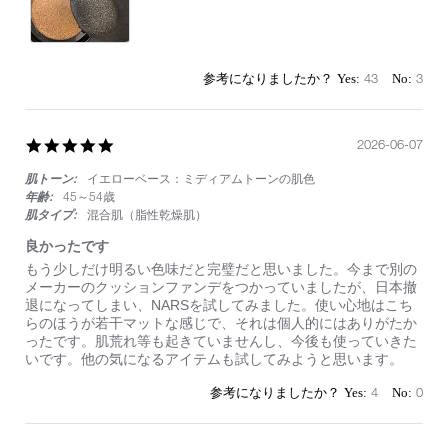
43
3
5.0
2026-06-07
star
肌トーン:
イエローベース：ミディアムトーンの肌色
rating
年齢:
45～54歳
肌タイプ:
混合肌（脂性乾燥肌）
良かったです
Review
review
もう少しだけ明るい色味だと完璧だと思いました。今まで別の
by
stating
メーカーのクッションファンデをつかっていましたが、日本撤
on
良
退になってしまい、NARSを試してみました。使い心地はこち
7
か
らのほうが若干マットな感じで、それは個人的にはありがたか
Jun
っ
ったです。肌荒れ等も起きていませんし、今後も使っていきた
2026
た
いです。他の気になるアイテムも試してみようと思います。
で
す
4
0