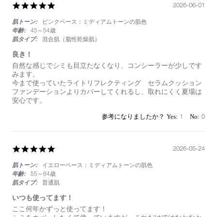
5.0
2026-06-01
star
肌トーン:
ピンクベース：ミディアムトーンの肌色
rating
年齢:
45～54歳
肌タイプ:
混合肌（脂性乾燥肌）
良き！
Review
review
自然な感じでシミも目立たなくなり、コンシーラーが少しです
by
stating
みます。
on
良
今まで使っていたライトリフレクティング セラムクッション
1
き！
ファンデーションよりカバーしてくれるし、取れにくく夏場は
Jun
安心です。
2026
1
0
5.0
2026-05-24
star
肌トーン:
イエローベース：ミディアムトーンの肌色
rating
年齢:
55～64歳
肌タイプ:
普通肌
いつも使ってます！
Review
review
ここ何年かずっと使ってます！
by
stating