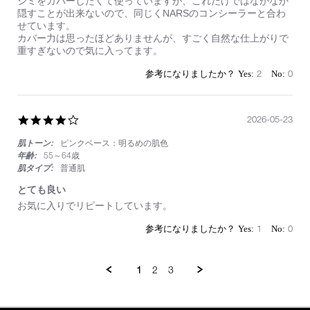
シミをカバーしたくて使っていますが、これだけではなかなか
on
い
隠すことが出来ないので、同じくNARSのコンシーラーと合わ
24
つ
せています。
May
も
カバー力は思ったほどありませんが、すごく自然な仕上がりで
2026
使
重すぎないので気に入ってます。
っ
て
2
0
ま
す！
4.0
2026-05-23
star
肌トーン:
ピンクベース：明るめの肌色
rating
年齢:
55～64歳
肌タイプ:
普通肌
とても良い
Review
review
お気に入りでリピートしています。
by
stating
on
と
1
0
23
て
May
も
2026
良
1
2
3
い