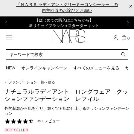
Skip
「ＮＡＲＳ ラディアントクリーミーコンシーラー」の
×
to
自主回収のお詫びとお願い
main
content
【ポーチ＆ブラッシュプレゼント】
【はじめての購入はこちらから】
【ギフトショッパープレゼント】
【サンプル＆ヘアピン付】
【ミニパフプレゼント】
新リキッドブラッシュご購入でプレゼント
カラーアイテムをあの人へのプレゼントに
新リキッドブラッシュスターターキット
オイルクレンジングキット
ORGASM CAMPAIGN
メニュー
カ
0
ー
NARS
ト
カ
の
タ
商
ロ
You
品
グ
can
NEW
オンラインキャンペーン
すべてのメニューを見る
サイ
数
検
use
索
the
＜ ファンデーション一覧へ戻る
tab
key
ナチュラルラディアント ロングウェア クッ
(or
ションファンデーション レフィル
swipe
left
外的刺激から肌を守り、輝くツヤ肌に仕上げるクッションファンデーシ
or
ョン
right
4.5
351 レビュー
on
star
your
BESTSELLER
rating
mobile