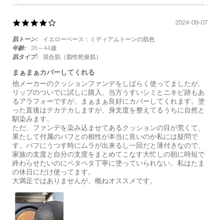
4.0
2024-09-07
star
肌トーン:
イエローベース：ミディアムトーンの肌色
rating
年齢:
35～44歳
肌タイプ:
混合肌（脂性乾燥肌）
まぁまぁカバーしてくれる
Review
review
他メーカーのクッションファンデをしばらく使ってましたが、
by
stating
リップのついでに試しに購入。当方うすいシミとニキビ跡もあ
on
ま
るアラフォーですが、まぁまぁ良好にカバーしてくれます。塗
7
ぁ
った直後はテカテカしますが、身支度を整えてるうちに自然と
Sep
ま
馴染みます。
2024
ぁ
ただ、ファンデを染み込ませてあるクッションの目が荒くて、
カ
果たして付属のパフとの相性が本当に良いのか私には疑問で
バ
す。パフにうつす時にムラが出来るし一回だと薄付きなので、
ー
家族の支度と自分の支度をまとめてこなす大忙しの朝に時短で
し
終わらせたいのにペタペタ丁寧に塗っていられない。私はたま
て
の休日にだけ使ってます。
く
大満足ではありませんが、概ねオススメです。
れ
る