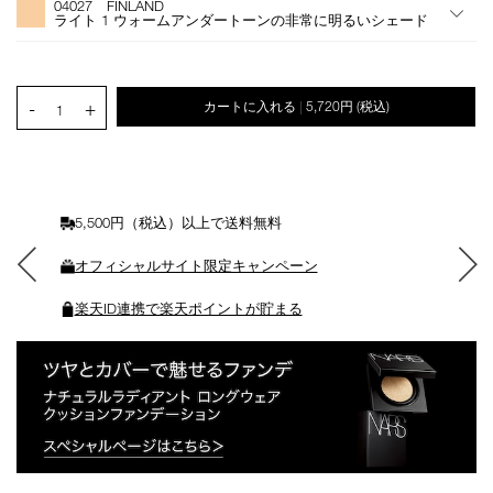
04027 FINLAND
シ
ライト 1 ウォームアンダートーンの非常に明るいシェード
ョ
ン
を
カ
PRODUCT.QUANTITY.SELECT.LABEL
-
+
カートに入れる
5,720円
(税込)
|
ー
1
ト
に
入
れ
る
5,500円（税込）以上で送料無料
オフィシャルサイト限定キャンペーン
楽天ID連携で楽天ポイントが貯まる