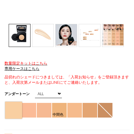
数量限定キットはこちら
Details
/natural-
商
専用ケースはこちら
radiant-
品
品切れのシェードにつきましては、「入荷お知らせ」をご登録頂きます
longwear-
番
と、入荷次第メールまたはLINEにてご連絡いたします。
cushion-
号
foundation-
4535683228695
バ
アンダートーン
refill-
リ
04027/4535683228695.html
エ
ー
シ
中間色
ョ
ン
オ
Product
プ
Actions