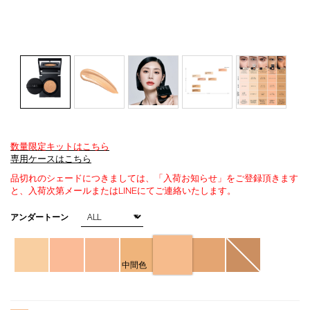
数量限定キットはこちら
Details
/natural-
商
専用ケースはこちら
radiant-
品
品切れのシェードにつきましては、「入荷お知らせ」をご登録頂きます
longwear-
番
と、入荷次第メールまたはLINEにてご連絡いたします。
cushion-
号
foundation-
4535683976626
バ
アンダートーン
refill-
リ
5879/4535683976626.html
エ
ー
シ
中間色
ョ
ン
オ
Product
プ
Actions