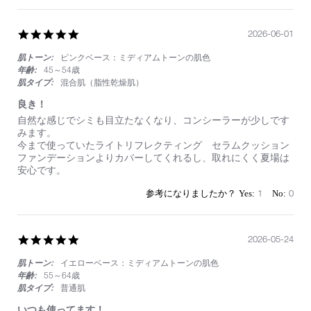
5.0
2026-06-01
star
肌トーン:
ピンクベース：ミディアムトーンの肌色
rating
年齢:
45～54歳
肌タイプ:
混合肌（脂性乾燥肌）
良き！
Review
review
自然な感じでシミも目立たなくなり、コンシーラーが少しです
by
stating
みます。
on
良
今まで使っていたライトリフレクティング セラムクッション
1
き！
ファンデーションよりカバーしてくれるし、取れにくく夏場は
Jun
安心です。
2026
1
0
5.0
2026-05-24
star
肌トーン:
イエローベース：ミディアムトーンの肌色
rating
年齢:
55～64歳
肌タイプ:
普通肌
いつも使ってます！