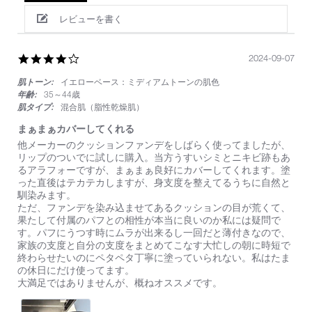
レビューを書く
4.0
2024-09-07
star
肌トーン:
イエローベース：ミディアムトーンの肌色
rating
年齢:
35～44歳
肌タイプ:
混合肌（脂性乾燥肌）
まぁまぁカバーしてくれる
Review
review
他メーカーのクッションファンデをしばらく使ってましたが、
by
stating
リップのついでに試しに購入。当方うすいシミとニキビ跡もあ
on
ま
るアラフォーですが、まぁまぁ良好にカバーしてくれます。塗
7
ぁ
った直後はテカテカしますが、身支度を整えてるうちに自然と
Sep
ま
馴染みます。
2024
ぁ
ただ、ファンデを染み込ませてあるクッションの目が荒くて、
カ
果たして付属のパフとの相性が本当に良いのか私には疑問で
バ
す。パフにうつす時にムラが出来るし一回だと薄付きなので、
ー
家族の支度と自分の支度をまとめてこなす大忙しの朝に時短で
し
終わらせたいのにペタペタ丁寧に塗っていられない。私はたま
て
の休日にだけ使ってます。
く
大満足ではありませんが、概ねオススメです。
れ
る