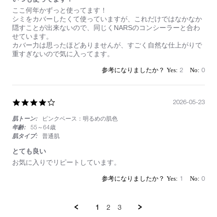
Review
review
ここ何年かずっと使ってます！
by
stating
シミをカバーしたくて使っていますが、これだけではなかなか
on
い
隠すことが出来ないので、同じくNARSのコンシーラーと合わ
24
つ
せています。
May
も
カバー力は思ったほどありませんが、すごく自然な仕上がりで
2026
使
重すぎないので気に入ってます。
っ
て
2
0
ま
す！
4.0
2026-05-23
star
肌トーン:
ピンクベース：明るめの肌色
rating
年齢:
55～64歳
肌タイプ:
普通肌
とても良い
Review
review
お気に入りでリピートしています。
by
stating
on
と
1
0
23
て
May
も
2026
良
1
2
3
い