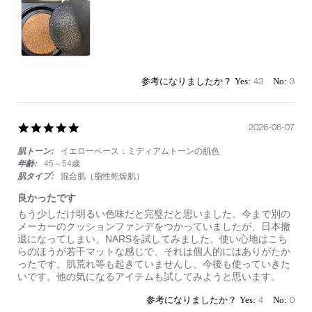
43
3
5.0
2026-06-07
star
肌トーン:
イエローベース：ミディアムトーンの肌色
rating
年齢:
45～54歳
肌タイプ:
混合肌（脂性乾燥肌）
良かったです
Review
review
もう少しだけ明るい色味だと完璧だと思いました。今まで別の
by
stating
メーカーのクッションファンデをつかっていましたが、日本撤
on
良
退になってしまい、NARSを試してみました。使い心地はこち
7
か
らのほうが若干マットな感じで、それは個人的にはありがたか
Jun
っ
ったです。肌荒れ等も起きていませんし、今後も使っていきた
2026
た
いです。他の気になるアイテムも試してみようと思います。
で
す
4
0