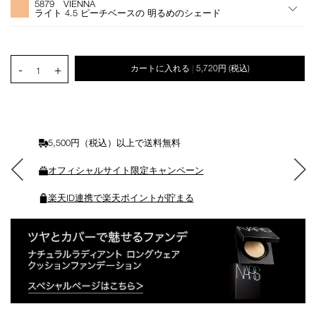
5879 VIENNA
シ
ライト 4.5 ピーチベースの 明るめのシェード
ョ
ン
を
カ
PRODUCT.QUANTITY.SELECT.LABEL
-
+
カートに入れる
5,720円
(税込)
|
ー
1
ト
に
入
れ
る
5,500円（税込）以上で送料無料
オフィシャルサイト限定キャンペーン
楽天ID連携で楽天ポイントが貯まる