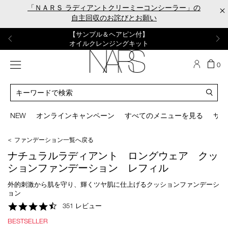
Skip
「ＮＡＲＳ ラディアントクリーミーコンシーラー」の
×
to
自主回収のお詫びとお願い
main
content
【ポーチ＆ブラッシュプレゼント】
【はじめての購入はこちらから】
【ギフトショッパープレゼント】
【サンプル＆ヘアピン付】
【ミニパフプレゼント】
新リキッドブラッシュご購入でプレゼント
カラーアイテムをあの人へのプレゼントに
新リキッドブラッシュスターターキット
オイルクレンジングキット
ORGASM CAMPAIGN
メニュー
カ
0
ー
NARS
ト
カ
の
タ
商
ロ
You
品
グ
can
NEW
オンラインキャンペーン
すべてのメニューを見る
サイ
数
検
use
索
the
＜ ファンデーション一覧へ戻る
tab
key
ナチュラルラディアント ロングウェア クッ
(or
ションファンデーション レフィル
swipe
left
外的刺激から肌を守り、輝くツヤ肌に仕上げるクッションファンデーシ
or
ョン
right
4.5
351 レビュー
on
star
your
BESTSELLER
rating
mobile