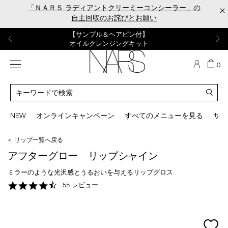
Skip
「ＮＡＲＳ ラディアントクリーミーコンシーラー」の
×
to
自主回収のお詫びとお願い
main
content
【ポーチ＆ブラッシュプレゼント】
【はじめての購入はこちらから】
【ギフトショッパープレゼント】
【サンプル＆ヘアピン付】
【ミニパフプレゼント】
新リキッドブラッシュご購入でプレゼント
カラーアイテムをあの人へのプレゼントに
新リキッドブラッシュスターターキット
オイルクレンジングキット
ORGASM CAMPAIGN
メニュー
カ
0
ー
NARS
ト
カ
の
タ
商
ロ
You
品
グ
can
NEW
オンラインキャンペーン
すべてのメニューを見る
サイ
数
検
use
索
the
＜ リップ一覧へ戻る
tab
key
アフターグロー リップシャイン
(or
swipe
ミラーのような光沢感とうるおいを与えるリップグロス
left
4.7
55 レビュー
or
star
right
rating
on
your
mage
mobile