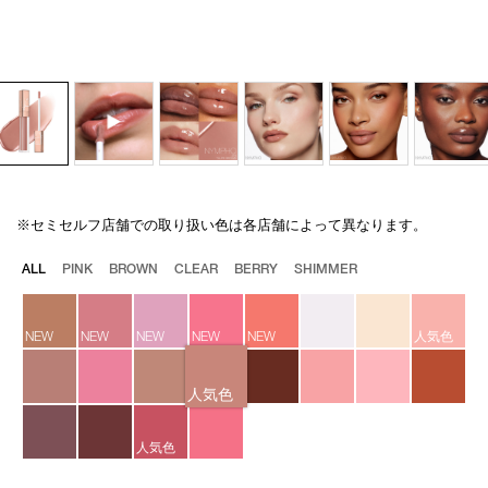
※セミセルフ店舗での取り扱い色は各店舗によって異なります。
Details
/afterglow-
商
lip-
品
バ
ALL
PINK
BROWN
CLEAR
BERRY
SHIMMER
shine-
番
リ
02473/4535683135993.html
号
エ
4535683135993
ー
NEW
NEW
NEW
NEW
NEW
人気色
シ
ョ
ン
人気色
人気色