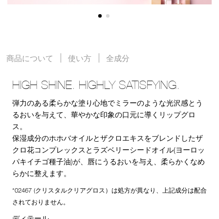
商品について
使い方
全成分
HIGH SHINE. HIGHLY SATISFYING.
弾力のある柔らかな塗り心地でミラーのような光沢感とう
るおいを与えて、華やかな印象の口元に導くリップグロ
ス。
保湿成分のホホバオイルとザクロエキスをブレンドしたザ
クロ花コンプレックスとラズベリーシードオイル(ヨーロッ
パキイチゴ種子油)が、唇にうるおいを与え、柔らかくなめ
らかに整えます。
*02467 (クリスタルクリアグロス）は処方が異なり、上記成分は配合
されておりません。
ディテール