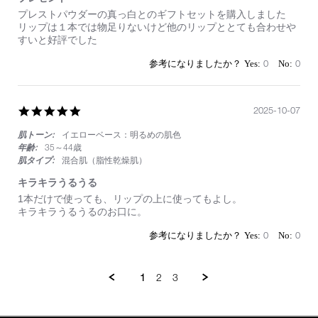
Review
review
プレストパウダーの真っ白とのギフトセットを購入しました
by
stating
リップは１本では物足りないけど他のリップととても合わせや
on
プ
すいと好評でした
18
レ
Oct
ゼ
0
0
2025
ン
ト
5.0
2025-10-07
star
肌トーン:
イエローベース：明るめの肌色
rating
年齢:
35～44歳
肌タイプ:
混合肌（脂性乾燥肌）
キラキラうるうる
Review
review
1本だけで使っても、リップの上に使ってもよし。
by
stating
キラキラうるうるのお口に。
on
キ
7
ラ
0
0
Oct
キ
2025
ラ
う
1
2
3
る
う
る