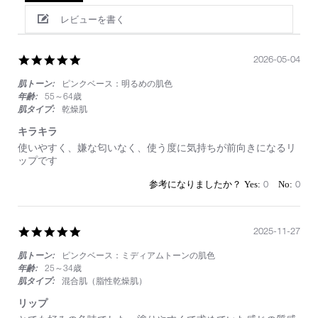
レビューを書く
5.0
2026-05-04
star
肌トーン:
ピンクベース：明るめの肌色
rating
年齢:
55～64歳
肌タイプ:
乾燥肌
キラキラ
Review
review
使いやすく、嫌な匂いなく、使う度に気持ちが前向きになるリ
by
stating
ップです
on
キ
4
ラ
0
0
May
キ
2026
ラ
5.0
2025-11-27
star
肌トーン:
ピンクベース：ミディアムトーンの肌色
rating
年齢:
25～34歳
肌タイプ:
混合肌（脂性乾燥肌）
リップ