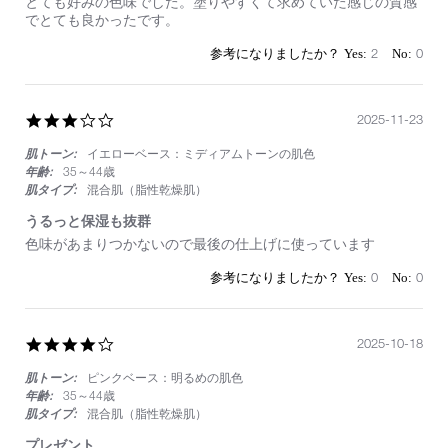
Review
review
とても好みの色味でした。塗りやすくて求めていた感じの質感
by
stating
でとても良かったです。
on
リ
27
ッ
2
0
Nov
プ
2025
3.0
2025-11-23
star
肌トーン:
イエローベース：ミディアムトーンの肌色
rating
年齢:
35～44歳
肌タイプ:
混合肌（脂性乾燥肌）
うるっと保湿も抜群
Review
review
色味があまりつかないので最後の仕上げに使っています
by
stating
on
う
0
0
23
る
Nov
っ
2025
と
4.0
2025-10-18
保
star
湿
肌トーン:
ピンクベース：明るめの肌色
rating
も
抜
年齢:
35～44歳
群
肌タイプ:
混合肌（脂性乾燥肌）
プレゼント