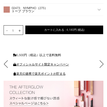
オ
Product
プ
Actions
02473 NYMPHO（275）
シ
トープ ブラウン
ョ
ン
を
カ
PRODUCT.QUANTITY.SELECT.LABEL
-
+
カートに入れる
4,180円
(税込)
|
ー
1
ト
に
入
れ
る
5,500円（税込）以上で送料無料
オフィシャルサイト限定キャンペーン
楽天ID連携で楽天ポイントが貯まる