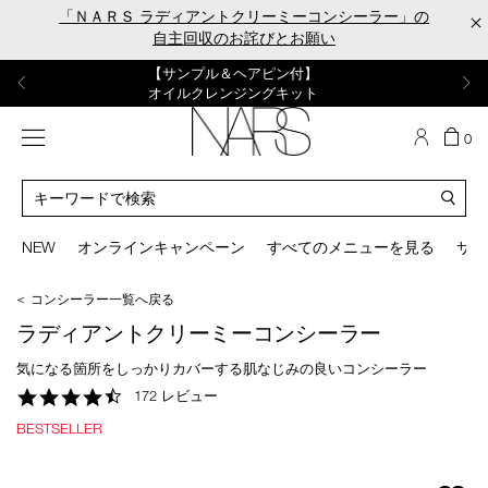
Skip
「ＮＡＲＳ ラディアントクリーミーコンシーラー」の
×
to
自主回収のお詫びとお願い
main
content
【ポーチ＆ブラッシュプレゼント】
【はじめての購入はこちらから】
【ギフトショッパープレゼント】
【サンプル＆ヘアピン付】
【ミニパフプレゼント】
新リキッドブラッシュご購入でプレゼント
カラーアイテムをあの人へのプレゼントに
新リキッドブラッシュスターターキット
オイルクレンジングキット
ORGASM CAMPAIGN
メニュー
カ
0
ー
NARS
ト
カ
の
タ
商
ロ
You
品
グ
can
NEW
オンラインキャンペーン
すべてのメニューを見る
サイ
数
検
use
索
the
＜ コンシーラー一覧へ戻る
tab
key
ラディアントクリーミーコンシーラー
(or
swipe
気になる箇所をしっかりカバーする肌なじみの良いコンシーラー
left
4.6
172 レビュー
or
star
right
BESTSELLER
rating
on
your
mobile