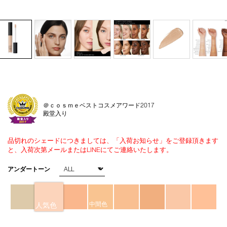
Details
/radiant-
商
creamy-
品
＠ｃｏｓｍｅベストコスメアワード2017
concealer-
番
殿堂入り
1242/4535683662659.html
号
4535683662659
品切れのシェードにつきましては、「入荷お知らせ」をご登録頂きます
と、入荷次第メールまたはLINEにてご連絡いたします。
バ
アンダートーン
リ
エ
ー
シ
中間色
人気色
ョ
ン
オ
Product