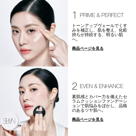
1
PRIME & PERFECT
トーンアップヴェールでくす
みを補正し、肌を整え、化粧
持ちが持続する、明るい肌
へ。
商品ページを見る
2
EVEN & ENHANCE
素肌感とカバー力を備えたセ
ラムクッションファンデーシ
ョンで肌悩みをぼかし、品格
のあるツヤ肌へ。
商品ページを見る