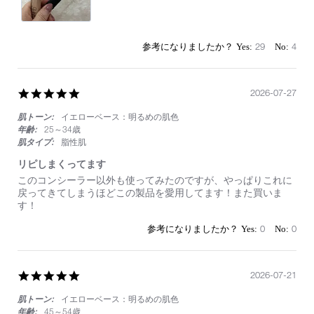
や
す
い
29
4
5.0
2026-07-27
star
肌トーン:
イエローベース：明るめの肌色
rating
年齢:
25～34歳
肌タイプ:
脂性肌
リピしまくってます
Review
review
このコンシーラー以外も使ってみたのですが、やっぱりこれに
by
stating
戻ってきてしまうほどこの製品を愛用してます！また買いま
on
リ
す！
27
ピ
Jul
し
0
0
2026
ま
く
っ
て
5.0
2026-07-21
ま
star
す
肌トーン:
イエローベース：明るめの肌色
rating
年齢:
45～54歳