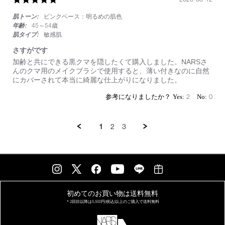
star
肌トーン:
ピンクベース：明るめの肌色
rating
年齢:
45～54歳
肌タイプ:
敏感肌
さすがです
Review
review
加齢と共にできる黒クマを隠したくて購入しました。NARSさ
by
stating
んのクマ用のメイクブラシで使用すると、薄い付きなのに自然
on
さ
にカバーされて本当に綺麗な仕上がりになりました。
12
す
May
が
2
0
2026
で
す
1
2
3
初めてのお買い物は
送料無料
＊2回目以降は
5,500円(税込)以上の
ご購入で送料無料