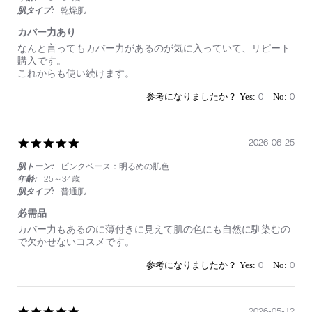
肌タイプ:
乾燥肌
カバー力あり
Review
review
なんと言ってもカバー力があるのが気に入っていて、リピート
by
stating
購入です。
on
カ
これからも使い続けます。
21
バ
Jul
ー
0
0
2026
力
あ
り
5.0
2026-06-25
star
肌トーン:
ピンクベース：明るめの肌色
rating
年齢:
25～34歳
肌タイプ:
普通肌
必需品
Review
review
カバー力もあるのに薄付きに見えて肌の色にも自然に馴染むの
by
stating
で欠かせないコスメです。
on
必
25
需
0
0
Jun
品
2026
5.0
2026-05-12