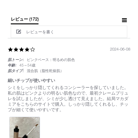
レビュー
(172)
レビューを書く
4.0
2024-06-08
star
肌トーン:
ピンクベース：明るめの肌色
rating
年齢:
45～54歳
肌タイプ:
混合肌（脂性乾燥肌）
細いチップが使いやすい
Review
review
シミをしっかり隠してくれるコンシーラーを探していました。
by
stating
私の肌はピンクよりの明るい肌色なので、最初クレームブリュ
on
細
レを試しましたが、シミが少し透けて見えました。結局マカダ
8
い
ミアをこちらのサイトで購入。しっかり隠してくれるし、チッ
Jun
チ
プが細くて使いやすいです。
2024
ッ
プ
が
使
い