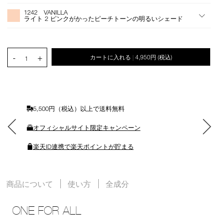
プ
Actions
1242 VANILLA
シ
ライト 2 ピンクがかったピーチトーンの明るいシェード
ョ
ン
を
カ
PRODUCT.QUANTITY.SELECT.LABEL
-
+
カートに入れる
4,950円
(税込)
|
ー
1
ト
に
入
れ
る
5,500円（税込）以上で送料無料
オフィシャルサイト限定キャンペーン
楽天ID連携で楽天ポイントが貯まる
商品について
使い方
全成分
ONE FOR ALL