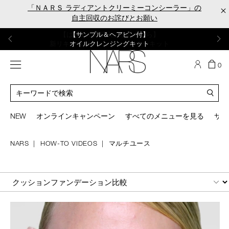
Skip
「ＮＡＲＳ ラディアントクリーミーコンシーラー」の
×
to
自主回収のお詫びとお願い
main
content
【ポーチ＆ブラッシュプレゼント】
【はじめての購入はこちらから】
【ギフトショッパープレゼント】
【サンプル＆ヘアピン付】
【ミニパフプレゼント】
新リキッドブラッシュご購入でプレゼント
カラーアイテムをあの人へのプレゼントに
新リキッドブラッシュスターターキット
オイルクレンジングキット
ORGASM CAMPAIGN
メニュー
カ
0
ー
NARS
ト
カ
の
タ
商
ロ
You
品
グ
can
NEW
オンラインキャンペーン
すべてのメニューを見る
サイ
数
検
use
索
the
tab
NARS
HOW-TO VIDEOS
マルチユース
key
(or
swipe
SEARCH
left
or
right
on
your
mobile