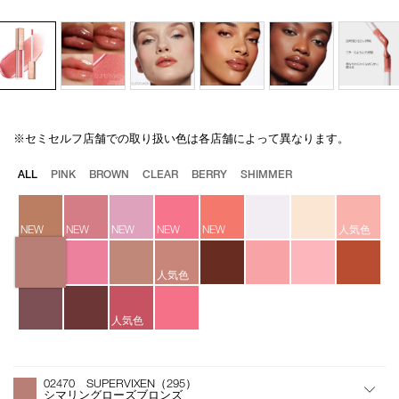
※セミセルフ店舗での取り扱い色は各店舗によって異なります。
Details
/afterglow-
商
lip-
品
バ
ALL
PINK
BROWN
CLEAR
BERRY
SHIMMER
shine-
番
リ
02470/4535683135962.html
号
エ
4535683135962
ー
NEW
NEW
NEW
NEW
NEW
人気色
シ
ョ
ン
人気色
人気色
オ
Product
プ
Actions
02470 SUPERVIXEN（295）
シ
シマリングローズブロンズ