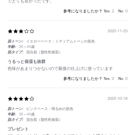
by
stating
でとても良かったです。
on
リ
27
ッ
2
0
Nov
プ
2025
3.0
2025-11-23
star
肌トーン:
イエローベース：ミディアムトーンの肌色
rating
年齢:
35～44歳
肌タイプ:
混合肌（脂性乾燥肌）
うるっと保湿も抜群
Review
review
色味があまりつかないので最後の仕上げに使っています
by
stating
on
う
0
0
23
る
Nov
っ
2025
と
4.0
2025-10-18
保
star
湿
肌トーン:
ピンクベース：明るめの肌色
rating
も
抜
年齢:
35～44歳
群
肌タイプ:
混合肌（脂性乾燥肌）
プレゼント