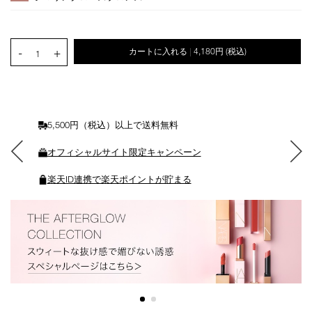
ョ
ン
を
カ
PRODUCT.QUANTITY.SELECT.LABEL
-
+
カートに入れる
4,180円
(税込)
|
ー
1
ト
に
入
れ
る
5,500円（税込）以上で送料無料
オフィシャルサイト限定キャンペーン
楽天ID連携で楽天ポイントが貯まる