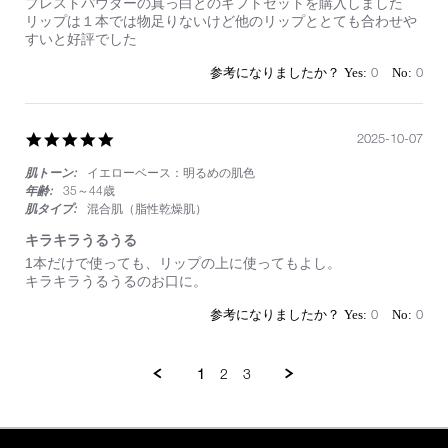
Review
review
プレストパウダーの真っ白とのギフトセットを購入しました
by
stating
リップは１本では物足りないけど他のリップととても合わせや
on
プ
すいと好評でした
18
レ
Oct
ゼ
0
0
2025
ン
ト
5.0
2025-10-07
star
肌トーン:
イエローベース：明るめの肌色
rating
年齢:
35～44歳
肌タイプ:
混合肌（脂性乾燥肌）
キラキラうるうる
Review
review
1本だけで使っても、リップの上に使ってもよし。
by
stating
キラキラうるうるのお口に。
on
キ
7
ラ
0
0
Oct
キ
2025
ラ
う
1
2
3
る
う
る