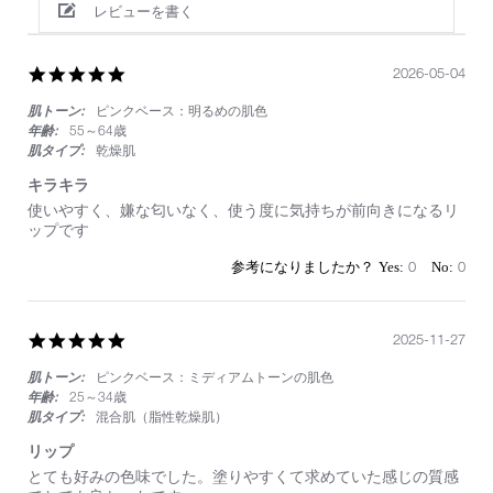
レビューを書く
5.0
2026-05-04
star
肌トーン:
ピンクベース：明るめの肌色
rating
年齢:
55～64歳
肌タイプ:
乾燥肌
キラキラ
Review
review
使いやすく、嫌な匂いなく、使う度に気持ちが前向きになるリ
by
stating
ップです
on
キ
4
ラ
0
0
May
キ
2026
ラ
5.0
2025-11-27
star
肌トーン:
ピンクベース：ミディアムトーンの肌色
rating
年齢:
25～34歳
肌タイプ:
混合肌（脂性乾燥肌）
リップ
Review
review
とても好みの色味でした。塗りやすくて求めていた感じの質感