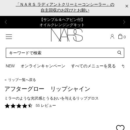
Skip
「ＮＡＲＳ ラディアントクリーミーコンシーラー」の
×
to
自主回収のお詫びとお願い
main
content
【ポーチ＆ブラッシュプレゼント】
【はじめての購入はこちらから】
【ギフトショッパープレゼント】
【サンプル＆ヘアピン付】
【ミニパフプレゼント】
新リキッドブラッシュご購入でプレゼント
カラーアイテムをあの人へのプレゼントに
新リキッドブラッシュスターターキット
オイルクレンジングキット
ORGASM CAMPAIGN
メニュー
カ
0
ー
NARS
ト
カ
の
タ
商
ロ
You
品
グ
can
NEW
オンラインキャンペーン
すべてのメニューを見る
サイ
数
検
use
索
the
＜ リップ一覧へ戻る
tab
key
アフターグロー リップシャイン
(or
swipe
ミラーのような光沢感とうるおいを与えるリップグロス
left
4.7
55 レビュー
or
star
right
rating
on
your
mage
mobile