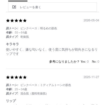
レビューを書く
5.0
2026-05-04
star
肌トーン:
ピンクベース：明るめの肌色
rating
年齢:
55～64歳
肌タイプ:
乾燥肌
キラキラ
Review
review
使いやすく、嫌な匂いなく、使う度に気持ちが前向きになるリ
by
stating
ップです
on
キ
4
ラ
0
0
May
キ
2026
ラ
5.0
2025-11-27
star
肌トーン:
ピンクベース：ミディアムトーンの肌色
rating
年齢:
25～34歳
肌タイプ:
混合肌（脂性乾燥肌）
リップ