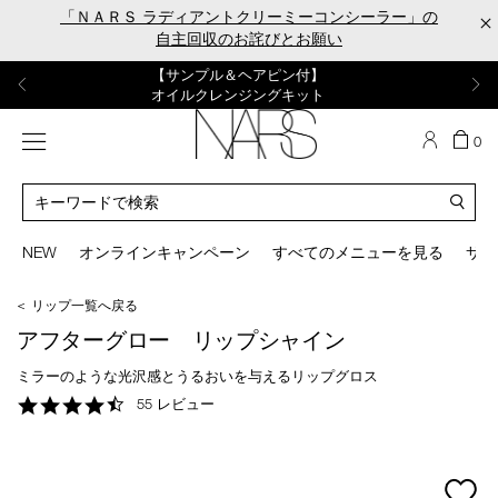
Skip
「ＮＡＲＳ ラディアントクリーミーコンシーラー」の
×
to
自主回収のお詫びとお願い
main
content
【ポーチ＆ブラッシュプレゼント】
【はじめての購入はこちらから】
【ギフトショッパープレゼント】
【サンプル＆ヘアピン付】
【ミニパフプレゼント】
新リキッドブラッシュご購入でプレゼント
カラーアイテムをあの人へのプレゼントに
新リキッドブラッシュスターターキット
オイルクレンジングキット
ORGASM CAMPAIGN
メニュー
カ
0
ー
NARS
ト
カ
の
タ
商
ロ
You
品
グ
can
NEW
オンラインキャンペーン
すべてのメニューを見る
サイ
数
検
use
索
the
＜ リップ一覧へ戻る
tab
key
アフターグロー リップシャイン
(or
swipe
ミラーのような光沢感とうるおいを与えるリップグロス
left
4.7
55 レビュー
or
star
right
rating
on
your
mage
mobile