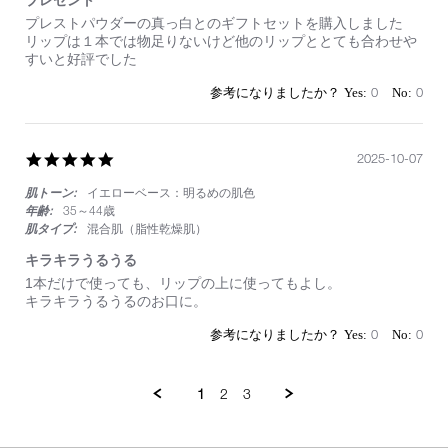
プレゼント
Review
review
プレストパウダーの真っ白とのギフトセットを購入しました
by
stating
リップは１本では物足りないけど他のリップととても合わせや
on
プ
すいと好評でした
18
レ
Oct
ゼ
0
0
2025
ン
ト
5.0
2025-10-07
star
肌トーン:
イエローベース：明るめの肌色
rating
年齢:
35～44歳
肌タイプ:
混合肌（脂性乾燥肌）
キラキラうるうる
Review
review
1本だけで使っても、リップの上に使ってもよし。
by
stating
キラキラうるうるのお口に。
on
キ
7
ラ
0
0
Oct
キ
2025
ラ
う
1
2
3
る
う
る