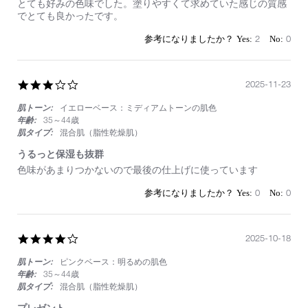
Review
review
とても好みの色味でした。塗りやすくて求めていた感じの質感
by
stating
でとても良かったです。
on
リ
27
ッ
2
0
Nov
プ
2025
3.0
2025-11-23
star
肌トーン:
イエローベース：ミディアムトーンの肌色
rating
年齢:
35～44歳
肌タイプ:
混合肌（脂性乾燥肌）
うるっと保湿も抜群
Review
review
色味があまりつかないので最後の仕上げに使っています
by
stating
on
う
0
0
23
る
Nov
っ
2025
と
4.0
2025-10-18
保
star
湿
肌トーン:
ピンクベース：明るめの肌色
rating
も
抜
年齢:
35～44歳
群
肌タイプ:
混合肌（脂性乾燥肌）