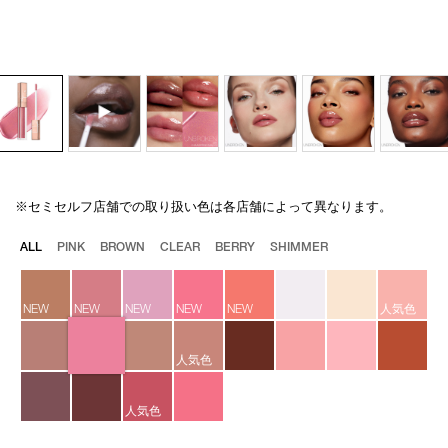
※セミセルフ店舗での取り扱い色は各店舗によって異なります。
Details
/afterglow-
商
lip-
品
バ
ALL
PINK
BROWN
CLEAR
BERRY
SHIMMER
shine-
番
リ
02471/4535683135979.html
号
エ
4535683135979
ー
NEW
NEW
NEW
NEW
NEW
人気色
シ
ョ
ン
人気色
人気色