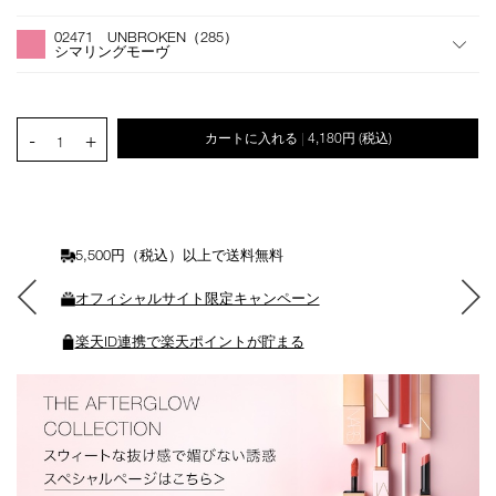
オ
Product
プ
Actions
02471 UNBROKEN（285）
シ
シマリングモーヴ
ョ
ン
を
カ
PRODUCT.QUANTITY.SELECT.LABEL
-
+
カートに入れる
4,180円
(税込)
|
ー
1
ト
に
入
れ
る
5,500円（税込）以上で送料無料
オフィシャルサイト限定キャンペーン
楽天ID連携で楽天ポイントが貯まる