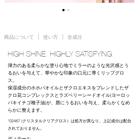
商品について
使い方
全成分
HIGH SHINE. HIGHLY SATISFYING.
弾力のある柔らかな塗り心地でミラーのような光沢感とう
るおいを与えて、華やかな印象の口元に導くリップグロ
ス。
保湿成分のホホバオイルとザクロエキスをブレンドしたザ
クロ花コンプレックスとラズベリーシードオイル(ヨーロッ
パキイチゴ種子油)が、唇にうるおいを与え、柔らかくなめ
らかに整えます。
*02467 (クリスタルクリアグロス）は処方が異なり、上記成分は配合
されておりません。
ディテール