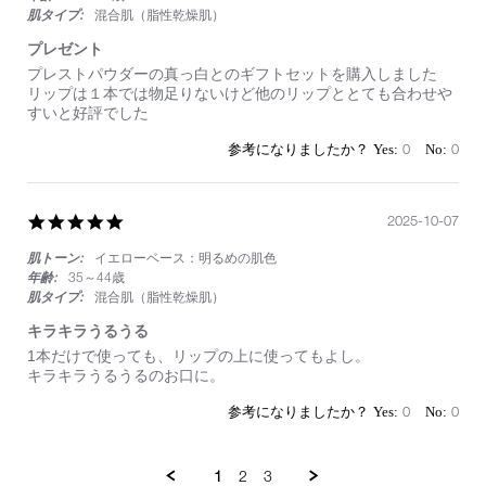
群
肌タイプ:
混合肌（脂性乾燥肌）
プレゼント
Review
review
プレストパウダーの真っ白とのギフトセットを購入しました
by
stating
リップは１本では物足りないけど他のリップととても合わせや
on
プ
すいと好評でした
18
レ
Oct
ゼ
0
0
2025
ン
ト
5.0
2025-10-07
star
肌トーン:
イエローベース：明るめの肌色
rating
年齢:
35～44歳
肌タイプ:
混合肌（脂性乾燥肌）
キラキラうるうる
Review
review
1本だけで使っても、リップの上に使ってもよし。
by
stating
キラキラうるうるのお口に。
on
キ
7
ラ
0
0
Oct
キ
2025
ラ
う
1
2
3
る