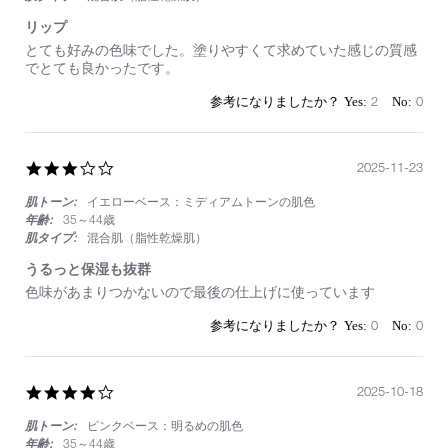
リップ
Review
review
とても好みの色味でした。塗りやすくて求めていた感じの質感
by
stating
でとても良かったです。
on
リ
27
ッ
2
0
Nov
プ
2025
3.0
2025-11-23
star
肌トーン:
イエローベース：ミディアムトーンの肌色
rating
年齢:
35～44歳
肌タイプ:
混合肌（脂性乾燥肌）
うるっと保湿も抜群
Review
review
色味があまりつかないので最後の仕上げに使っています
by
stating
on
う
0
0
23
る
Nov
っ
2025
と
4.0
2025-10-18
保
star
湿
肌トーン:
ピンクベース：明るめの肌色
rating
も
抜
年齢:
35～44歳