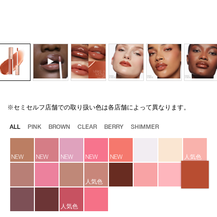
※セミセルフ店舗での取り扱い色は各店舗によって異なります。
Details
/afterglow-
商
lip-
品
バ
ALL
PINK
BROWN
CLEAR
BERRY
SHIMMER
shine-
番
リ
278/4535683272780.html
号
エ
4535683272780
ー
NEW
NEW
NEW
NEW
NEW
人気色
シ
ョ
ン
人気色
人気色