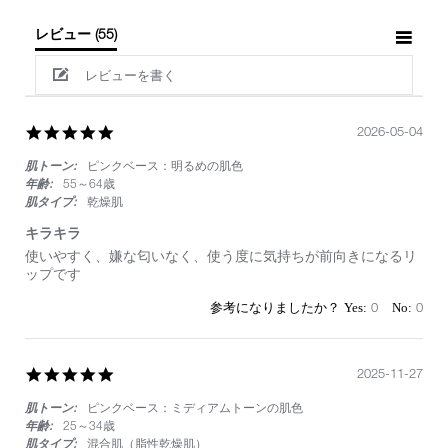
レビュー
(55)
レビューを書く
5.0
2026-05-04
star
肌トーン:
ピンクベース：明るめの肌色
rating
年齢:
55～64歳
肌タイプ:
乾燥肌
キラキラ
Review
review
使いやすく、嫌な匂いなく、使う度に気持ちが前向きになるリ
by
stating
ップです
on
キ
4
ラ
0
0
May
キ
2026
ラ
5.0
2025-11-27
star
肌トーン:
ピンクベース：ミディアムトーンの肌色
rating
年齢:
25～34歳
肌タイプ:
混合肌（脂性乾燥肌）