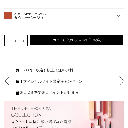
オ
Product
プ
Actions
278 MAKE A MOVE
シ
タウニーベージュ
ョ
ン
を
カ
PRODUCT.QUANTITY.SELECT.LABEL
-
+
カートに入れる
4,180円
(税込)
|
ー
1
ト
に
入
れ
る
5,500円（税込）以上で送料無料
オフィシャルサイト限定キャンペーン
楽天ID連携で楽天ポイントが貯まる