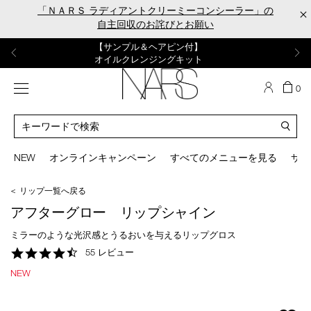
Skip
「ＮＡＲＳ ラディアントクリーミーコンシーラー」の
×
to
自主回収のお詫びとお願い
main
content
【ポーチ＆ブラッシュプレゼント】
【はじめての購入はこちらから】
【ギフトショッパープレゼント】
【サンプル＆ヘアピン付】
【ミニパフプレゼント】
新リキッドブラッシュご購入でプレゼント
カラーアイテムをあの人へのプレゼントに
新リキッドブラッシュスターターキット
オイルクレンジングキット
ORGASM CAMPAIGN
メニュー
カ
0
ー
NARS
ト
カ
の
タ
商
ロ
You
品
グ
can
NEW
オンラインキャンペーン
すべてのメニューを見る
サイ
数
検
use
索
the
＜ リップ一覧へ戻る
tab
key
アフターグロー リップシャイン
(or
swipe
ミラーのような光沢感とうるおいを与えるリップグロス
left
4.7
55 レビュー
or
star
right
NEW
rating
on
your
mobile