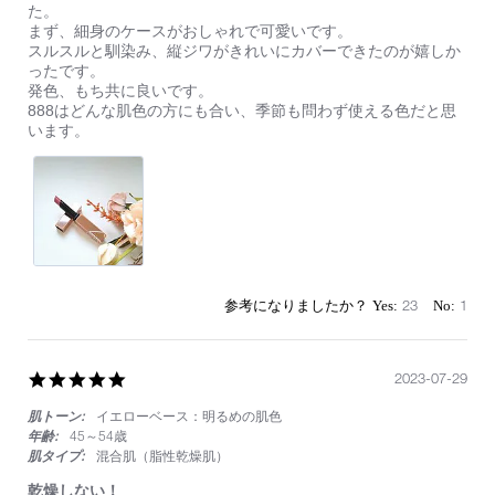
by
stating
た。
ィ
on
多
まず、細身のケースがおしゃれで可愛いです。
ッ
22
数
スルスルと馴染み、縦ジワがきれいにカバーできたのが嬉しか
ク
Dec
の
ったです。
2023
雑
発色、もち共に良いです。
誌
888はどんな肌色の方にも合い、季節も問わず使える色だと思
で
います。
ベ
ス
コ
ス
入
賞
し
て
い
23
1
た
の
で、
888
5.0
2023-07-29
を
star
購
肌トーン:
イエローベース：明るめの肌色
rating
入
年齢:
45～54歳
し
肌タイプ:
混合肌（脂性乾燥肌）
ま
し
乾燥しない！