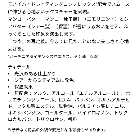
モノイハイドレイティングコンプレックス*配合でスムース
に伸びる心地よいテクスチャーを実現。
マンゴーバター〔マンゴー種子脂〕（エモリエント）とシ
アバター〔シアー脂〕（保湿）が唇にうるおいを与え、ふ
っくらとした印象を演出します。
「つや」の再定義。今までに見たことのない美しさと心地
よさを。
*ガーデニアタイテンシス花エキス、ヤシ油（保湿）
ディテール
光沢のある仕上がり
シアーからミディアムに発色
保湿効果
無配合：タルク、アルコール（エチルアルコール）、ポ
リエチレングリコール、EDTA、パラベン、ホルムアルデヒ
ド、フタル酸エステル、鉱物油、パルミチン酸レチニル、
オキシベンゾン、コールタール、ハイドロキノン、トリク
ロカルバン、トリクロサン、香料
※予告なく商品の外装が変更となる可能性があります。