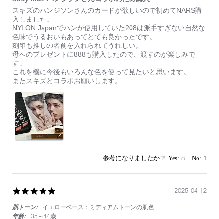
Review
review
スキズのハンジソンさんのカードが欲しいので初めてNARS購
by
stating
入しました。
on
stray
NYLON Japanでハンが使用していた208は派手すぎない自然な
13
kids
色味でうるおいもあってとても良かったです。
Apr
ハ
刻印も推しの名前を入れられてうれしい。
2025
ン
母へのプレゼントに888も購入したので、渡すのが楽しみで
ジ
す。
ソ
これを機に今後もいろんな色を使って見たいと思います。
ン
またスキズとコラボお願いします。
さ
ん
コ
ラ
ボ
の
た
め
購
8
1
入
5.0
2025-04-12
star
肌トーン:
イエローベース：ミディアムトーンの肌色
rating
年齢:
35～44歳