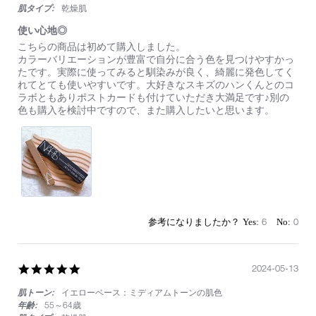
肌タイプ:
乾燥肌
使い心地◎
Review
review
こちらの商品は初めて購入しました。
by
stating
カラーバリエーションが豊富で自分に合う色を見つけやすかっ
on
使
たです。実際に使ってみると馴染みが良く、綺麗に発色してく
12
い
れてとても使いやすいです。大好きなスキズのハンくんとのコ
Apr
心
ラボともありポストカードも付けていただき大満足です♪別の
2025
地
色も購入を検討中ですので、また購入したいと思います。
◎
6
0
5.0
2024-05-13
star
肌トーン:
イエローベース：ミディアムトーンの肌色
rating
年齢:
55～64歳