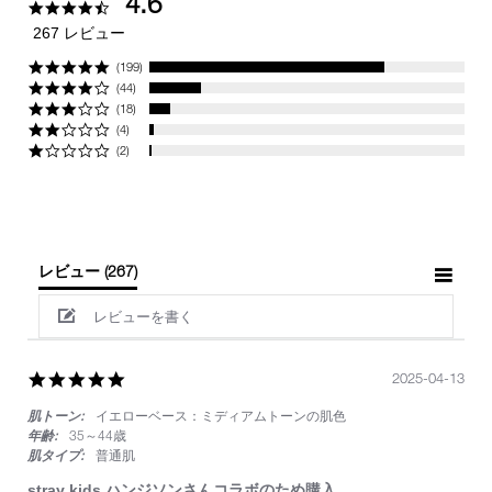
4.6
4.6
star
267 レビュー
rating
(199)
(44)
(18)
(4)
(2)
レビュー
(267)
レビューを書く
5.0
2025-04-13
star
肌トーン:
イエローベース：ミディアムトーンの肌色
rating
年齢:
35～44歳
肌タイプ:
普通肌
stray kids ハンジソンさんコラボのため購入