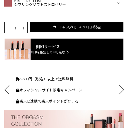
215 FAST LOVE
シ
シマリングソフトストロベリー
ョ
ン
を
カ
PRODUCT.QUANTITY.SELECT.LABEL
-
+
カートに入れる
4,730円
(税込)
|
ー
1
ト
に
入
刻印サービス
れ
刻印を指定して申し込む
る
5,500円（税込）以上で送料無料
オフィシャルサイト限定キャンペーン
楽天ID連携で楽天ポイントが貯まる