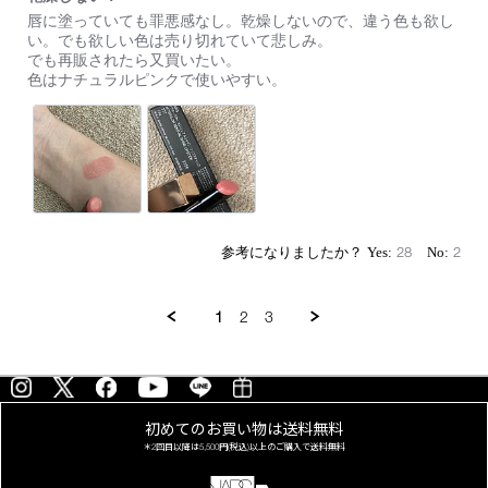
た。
Review
review
ま
唇に塗っていても罪悪感なし。乾燥しないので、違う色も欲し
by
stating
ず、
い。でも欲しい色は売り切れていて悲しみ。
on
乾
細
でも再販されたら又買いたい。
29
燥
身
色はナチュラルピンクで使いやすい。
Jul
し
の
2023
な
ケ
い！
ー
ス
が
お
し
ゃ
れ
28
2
で
可
愛
い
1
2
3
で
す。
ス
ル
ス
ル
初めてのお買い物は
送料無料
と
＊2回目以降は
5,500円(税込)以上の
ご購入で送料無料
馴
染