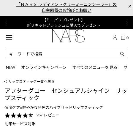
Skip
「ＮＡＲＳ ラディアントクリーミーコンシーラー」の
×
to
自主回収のお詫びとお願い
main
content
【ポーチ＆ブラッシュプレゼント】
【はじめての購入はこちらから】
【ギフトショッパープレゼント】
【サンプル＆ヘアピン付】
【ミニパフプレゼント】
新リキッドブラッシュご購入でプレゼント
カラーアイテムをあの人へのプレゼントに
新リキッドブラッシュスターターキット
オイルクレンジングキット
ORGASM CAMPAIGN
メニュー
カ
0
ー
NARS
ト
カ
の
タ
商
ロ
You
品
グ
can
NEW
オンラインキャンペーン
すべてのメニューを見る
サイ
数
検
use
索
the
＜ リップスティック一覧へ戻る
tab
key
アフターグロー センシュアルシャイン リッ
(or
プスティック
swipe
left
保湿ケア×鮮やかな発色のハイブリッドリップスティック
or
4.6
267 レビュー
right
star
on
刻印サービス対象
rating
your
mobile