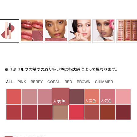
※セミセルフ店舗での取り扱い色は各店舗によって異なります。
Details
/afterglow-
商
sensual-
品
バ
ALL
PINK
BERRY
CORAL
RED
BROWN
SHIMMER
shine-
番
リ
lipstick-
号
エ
215/4535683284707.html
4535683284707
ー
人気色
人気色
シ
人気色
ョ
ン
オ
Product
プ
Actions