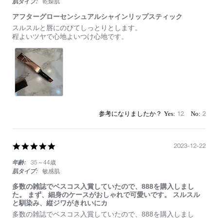
肌タイプ:
乾燥肌
アフターグローセンシュアルシャインリップスティック
Review
review
スルスルと唇にのびてしっとりとします。
by
stating
程よいツヤで心地よいつけ心地です。
on
ア
13
フ
May
タ
2024
ー
グ
ロ
ー
セ
ン
12
2
シ
ュ
ア
ル
5.0
2023-12-22
シ
star
ャ
年齢:
35～44歳
rating
イ
肌タイプ:
敏感肌
ン
リ
多数の雑誌でベスコス入賞していたので、888を購入しまし
ッ
た。 まず、細身のケースがおしゃれで可愛いです。 スルスル
プ
と馴染み、縦ジワがきれいにカ
ス
Review
review
多数の雑誌でベスコス入賞していたので、888を購入しまし
テ