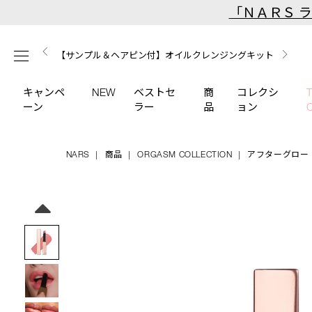
Skip
「ＮＡＲＳ 
to
main
【ミニパフプレゼント】新リキッドブラッシュご購入でプ
【はじめての購入はこちらから】新リキッドブラッシュス
【ギフトショッパープレゼント】カラーアイテムをあの人
content
メニュー
【サンプル＆ヘアピン付】オイルクレンジングキット
【ポーチ＆ブラッシュプレゼント】ORGASM CAMPAIGN
レゼント
ターターキット
へのプレゼントに
キャンペ
NEW
ベストセ
商
コレクシ
ーン
ラー
品
ョン
NARS
商品
ORGASM COLLECTION
アフターグロー
Details
/afterglow-
商
sensual-
品
Image
shine-
番
lipstick-
号
777/4535683189019.html
4535683189019