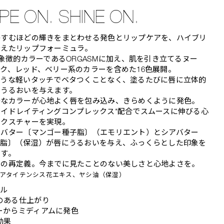
PE ON. SHINE ON.
かすむほどの輝きをまとわせる発色とリップケアを、ハイブリ
叶えたリップフォーミュラ。
の象徴的カラーであるORGASMに加え、肌を引き立てるヌー
ク、レッド、ベリー系のカラーを含めた16色展開。
ような軽いタッチでベタつくことなく、塗るたびに唇に立体的
とうるおいを与えます。
かなカラーが心地よく唇を包み込み、きらめくように発色。
イドレイティングコンプレックス*配合でスムースに伸びる心
テクスチャーを実現。
ーバター〔マンゴー種子脂〕（エモリエント）とシアバター
ー脂〕（保湿）が唇にうるおいを与え、ふっくらとした印象を
ます。
」の再定義。今までに見たことのない美しさと心地よさを。
ニアタイテンシス花エキス、ヤシ油（保湿）
ール
のある仕上がり
ーからミディアムに発色
効果