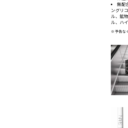
無配
ングリコ
ル、鉱
ル、ハ
※予告な