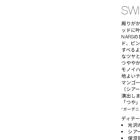
SWI
周りが
ッドに
NARS
ド、ピン
すべる
なツヤ
つやや
モノイハ
地よい
マンゴ
〔シア
演出し
「つや
*ガーデ
ディテ
光沢
シア
保湿