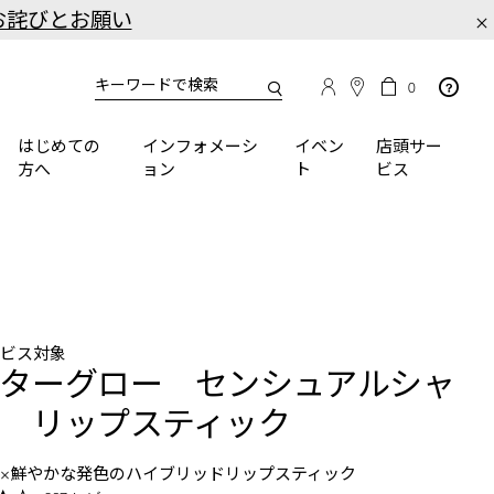
お詫びとお願い
×
カ
カ
0
タ
ー
You
ロ
ト
can
グ
の
はじめての
インフォメーシ
イベン
店頭サー
検
use
商
方へ
ョン
ト
ビス
品
索
the
数
tab
key
(or
swipe
left
or
right
ービス対象
on
ターグロー センシュアルシャ
your
mobile
 リップスティック
device)
to
×鮮やかな発色のハイブリッドリップスティック
access