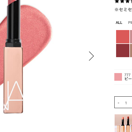
※セミ
バ
ALL
P
リ
エ
ー
シ
ョ
ン
オ
Product
プ
Actions
77
シ
ピー
ョ
ン
を
PRODUCT
-
カ
1
ー
ト
に
入