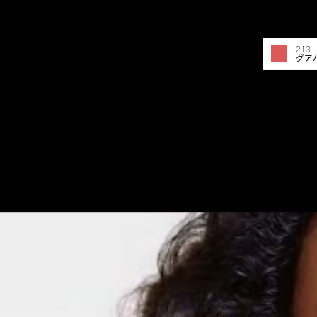
213 
グア