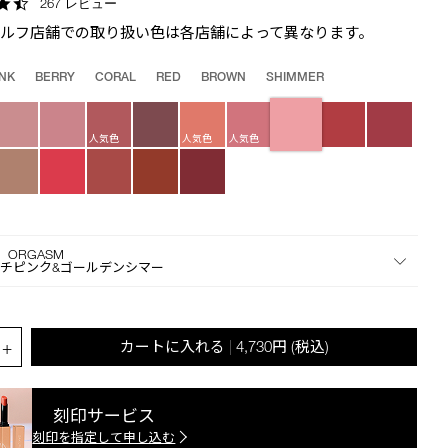
4.6
267 レビュー
the
star
suggestions
セルフ店舗での取り扱い色は各店舗によって異なります。
rating
given
as
INK
BERRY
CORAL
RED
BROWN
SHIMMER
you
type
or
人気色
人気色
人気色
submit
this
form
to
search
7 ORGASM
for
チピンク&ゴールデンシマー
the
keyword
you
.QUANTITY.SELECT.LABEL
have
+
カートに入れる
4,730円
(税込)
|
entered.
刻印サービス
刻印を指定して申し込む