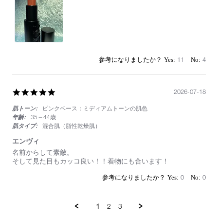
に
近
付
き
た
い！
挑
11
4
戦
の
ブ
ラ
5.0
2026-07-18
ウ
star
ン
肌トーン:
ピンクベース：ミディアムトーンの肌色
rating
レ
年齢:
35～44歳
ッ
肌タイプ:
混合肌（脂性乾燥肌）
ド
カ
エンヴィ
ラ
Review
review
名前からして素敵。
ー
by
stating
そして見た目もカッコ良い！！着物にも合います！
803
on
エ
18
ン
0
0
Jul
ヴ
2026
ィ
1
2
3