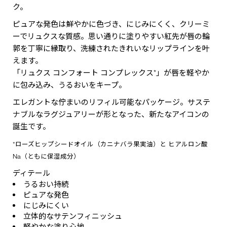
ク。
ピュアな発色は鮮やかに色づき、にじみにくく、クリーミ
ーでリュクスな質感。思い通りに塗りやすい紅先が唇の輪
郭を丁寧に縁取り、洗練されたきれいなリップラインを叶
えます。
「リュクス コンフォート コンプレックス*」が唇を軽やか
に包み込み、うるおいをキープ。
エレガントな佇まいのリフィル可能なパッケージ。サステ
ナブルなラグジュアリーが形となった、新たなアイコンの
誕生です。
*ローズヒップシードオイル（カニナバラ果実油）と ヒアルロン酸
Na（ともに保湿成分）
ディテール
うるおい持続
ピュアな発色
にじみにくい
立体的なサテンフィニッシュ
軽やかな塗り心地