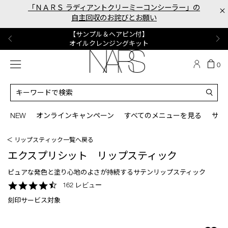
Skip
「ＮＡＲＳ ラディアントクリーミーコンシーラー」の
×
to
自主回収のお詫びとお願い
main
content
【ポーチ＆ブラッシュプレゼント】
【はじめての購入はこちらから】
【ギフトショッパープレゼント】
【サンプル＆ヘアピン付】
【ミニパフプレゼント】
新リキッドブラッシュご購入でプレゼント
カラーアイテムをあの人へのプレゼントに
新リキッドブラッシュスターターキット
オイルクレンジングキット
ORGASM CAMPAIGN
メニュー
カ
0
ー
NARS
ト
カ
の
タ
商
ロ
You
品
グ
can
NEW
オンラインキャンペーン
すべてのメニューを見る
サイ
数
検
use
索
the
＜ リップスティック一覧へ戻る
tab
key
エクスプリシット リップスティック
(or
swipe
ピュアな発色と塗り心地のよさが持続するサテンリップスティック
left
4.7
162 レビュー
or
star
right
刻印サービス対象
rating
on
your
mobile