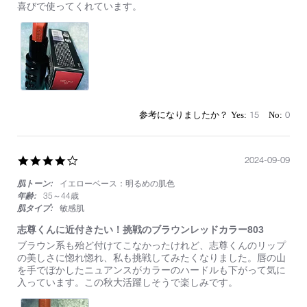
on
妻
喜びで使ってくれています。
16
へ
Sep
の
2024
サ
プ
ラ
イ
ズ
プ
レ
15
0
ゼ
ン
ト
4.0
2024-09-09
star
肌トーン:
イエローベース：明るめの肌色
rating
年齢:
35～44歳
肌タイプ:
敏感肌
志尊くんに近付きたい！挑戦のブラウンレッドカラー803
Review
review
ブラウン系も殆ど付けてこなかったけれど、志尊くんのリップ
by
stating
の美しさに惚れ惚れ、私も挑戦してみたくなりました。唇の山
on
志
を手でぼかしたニュアンスがカラーのハードルも下がって気に
9
尊
入っています。この秋大活躍しそうで楽しみです。
Sep
く
2024
ん