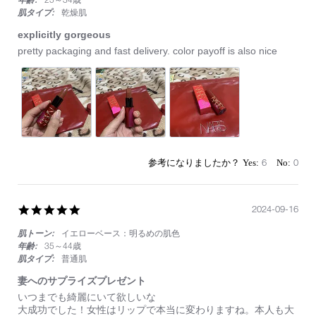
肌タイプ:
乾燥肌
explicitly gorgeous
Review
review
pretty packaging and fast delivery. color payoff is also nice
by
stating
on
explicitly
26
gorgeous
Feb
2025
6
0
5.0
2024-09-16
star
肌トーン:
イエローベース：明るめの肌色
rating
年齢:
35～44歳
肌タイプ:
普通肌
妻へのサプライズプレゼント
Review
review
いつまでも綺麗にいて欲しいな
by
stating
大成功でした！女性はリップで本当に変わりますね。本人も大