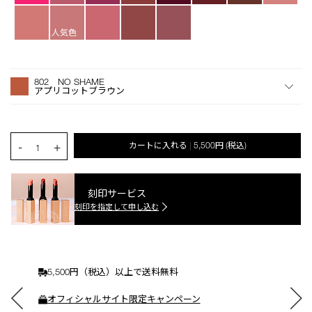
人気色
オ
Product
プ
Actions
802 NO SHAME
シ
アプリコットブラウン
ョ
ン
を
カ
PRODUCT.QUANTITY.SELECT.LABEL
-
+
カートに入れる
5,500円
(税込)
|
ー
1
ト
に
入
刻印サービス
れ
刻印を指定して申し込む
る
5,500円（税込）以上で送料無料
オフィシャルサイト限定キャンペーン