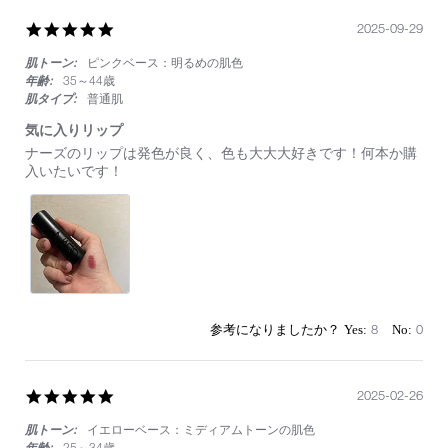
5.0
2025-09-29
star
肌トーン:
ピンクベース：明るめの肌色
rating
年齢:
35～44歳
肌タイプ:
普通肌
気に入りリップ
Review
review
ナーズのリップは発色が良く、色も大大大好きです！何本か購
by
stating
入いたいです！
on
気
29
に
Sep
入
2025
り
リ
ッ
プ
8
0
5.0
2025-02-26
star
肌トーン:
イエローベース：ミディアムトーンの肌色
rating
年齢:
25～34歳