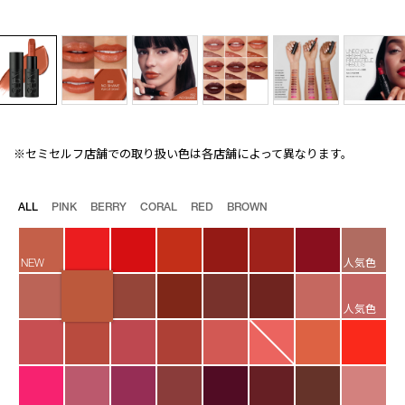
※セミセルフ店舗での取り扱い色は各店舗によって異なります。
Details
/explicit-
商
lipstick-
品
802/4535683236294.html
番
バ
ALL
PINK
BERRY
CORAL
RED
BROWN
号
リ
4535683236294
エ
ー
NEW
人気色
シ
ョ
ン
人気色