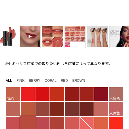
※セミセルフ店舗での取り扱い色は各店舗によって異なります。
Details
/explicit-
商
lipstick-
品
823/4535683236478.html
番
バ
ALL
PINK
BERRY
CORAL
RED
BROWN
号
リ
4535683236478
エ
ー
NEW
人気色
シ
ョ
ン
人気色