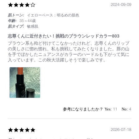
4.0
2024-09-09
star
肌トーン:
イエローベース：明るめの肌色
rating
年齢:
35～44歳
肌タイプ:
敏感肌
志尊くんに近付きたい！挑戦のブラウンレッドカラー803
Review
review
ブラウン系も殆ど付けてこなかったけれど、志尊くんのリップ
by
stating
の美しさに惚れ惚れ、私も挑戦してみたくなりました。唇の山
on
志
を手でぼかしたニュアンスがカラーのハードルも下がって気に
9
尊
入っています。この秋大活躍しそうで楽しみです。
Sep
く
2024
ん
に
近
付
き
た
い！
挑
11
4
戦
の
ブ
ラ
5.0
2026-07-18
ウ
star
ン