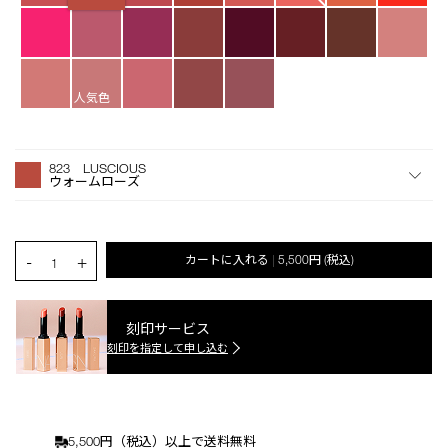
人気色
オ
Product
プ
Actions
823 LUSCIOUS
シ
ウォームローズ
ョ
ン
を
カ
PRODUCT.QUANTITY.SELECT.LABEL
-
+
カートに入れる
5,500円
(税込)
|
ー
1
ト
に
入
刻印サービス
れ
刻印を指定して申し込む
る
5,500円（税込）以上で送料無料