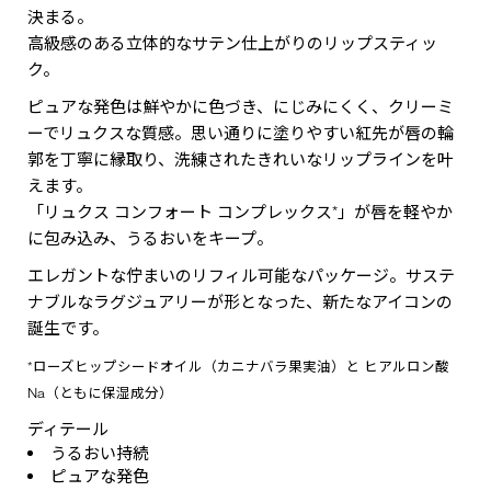
決まる。
高級感のある立体的なサテン仕上がりのリップスティッ
ク。
ピュアな発色は鮮やかに色づき、にじみにくく、クリーミ
ーでリュクスな質感。思い通りに塗りやすい紅先が唇の輪
郭を丁寧に縁取り、洗練されたきれいなリップラインを叶
えます。
「リュクス コンフォート コンプレックス*」が唇を軽やか
に包み込み、うるおいをキープ。
エレガントな佇まいのリフィル可能なパッケージ。サステ
ナブルなラグジュアリーが形となった、新たなアイコンの
誕生です。
*ローズヒップシードオイル（カニナバラ果実油）と ヒアルロン酸
Na（ともに保湿成分）
ディテール
うるおい持続
ピュアな発色