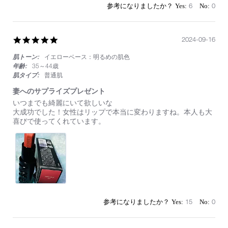
6
0
5.0
2024-09-16
star
肌トーン:
イエローベース：明るめの肌色
rating
年齢:
35～44歳
肌タイプ:
普通肌
妻へのサプライズプレゼント
Review
review
いつまでも綺麗にいて欲しいな
by
stating
大成功でした！女性はリップで本当に変わりますね。本人も大
on
妻
喜びで使ってくれています。
16
へ
Sep
の
2024
サ
プ
ラ
イ
ズ
プ
レ
15
0
ゼ
ン
ト