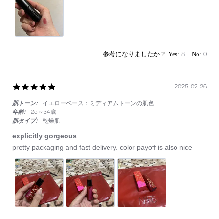
Sep
入
2025
り
リ
ッ
プ
8
0
5.0
2025-02-26
star
肌トーン:
イエローベース：ミディアムトーンの肌色
rating
年齢:
25～34歳
肌タイプ:
乾燥肌
explicitly gorgeous
Review
review
pretty packaging and fast delivery. color payoff is also nice
by
stating
on
explicitly
26
gorgeous
Feb
2025