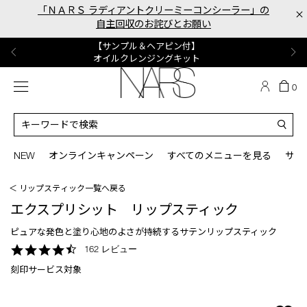
Skip
「ＮＡＲＳ ラディアントクリーミーコンシーラー」の
×
to
自主回収のお詫びとお願い
main
content
【ポーチ＆ブラッシュプレゼント】
【はじめての購入はこちらから】
【ギフトショッパープレゼント】
【サンプル＆ヘアピン付】
【ミニパフプレゼント】
新リキッドブラッシュご購入でプレゼント
カラーアイテムをあの人へのプレゼントに
新リキッドブラッシュスターターキット
オイルクレンジングキット
ORGASM CAMPAIGN
メニュー
カ
0
ー
NARS
ト
カ
の
タ
商
ロ
You
品
グ
can
NEW
オンラインキャンペーン
すべてのメニューを見る
サイ
数
検
use
索
the
＜ リップスティック一覧へ戻る
tab
key
エクスプリシット リップスティック
(or
swipe
ピュアな発色と塗り心地のよさが持続するサテンリップスティック
left
4.7
162 レビュー
or
star
right
刻印サービス対象
rating
on
your
mobile