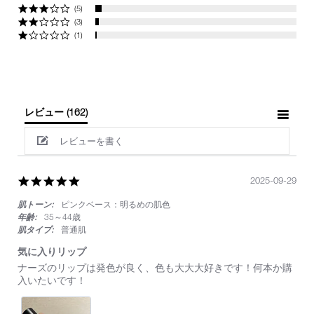
(5)
(3)
(1)
レビュー
(162)
レビューを書く
5.0
2025-09-29
star
肌トーン:
ピンクベース：明るめの肌色
rating
年齢:
35～44歳
肌タイプ:
普通肌
気に入りリップ
Review
review
ナーズのリップは発色が良く、色も大大大好きです！何本か購
by
stating
入いたいです！
on
気
29
に