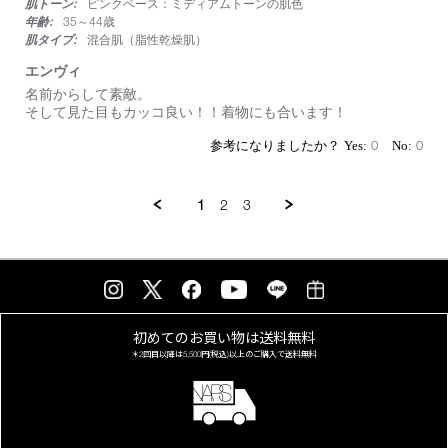
肌トーン:
ピンクベース：ミディアムトーンの肌色
rating
レ
年齢:
35～44歳
ッ
肌タイプ:
混合肌（脂性乾燥肌）
ド
カ
エンヴィ
ラ
Review
review
名前からして素敵。
ー
by
stating
そして見た目もカッコ良い！！着物にも合います！
803
on
エ
18
ン
0
0
Jul
ヴ
2026
ィ
1
2
3
初めてのお買い物は
送料無料
＊2回目以降は
5,500円(税込)以上の
ご購入で送料無料