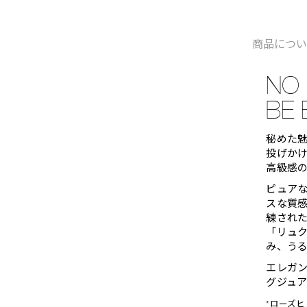
商品につ
NO 
BE 
秘めた
投げか
高級感
ピュア
スな質
練され
「リュク
み、う
エレガ
グジュ
*ローズ