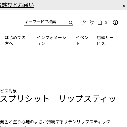
お詫びとお願い
×
カ
カ
0
タ
ー
You
ロ
ト
can
グ
の
はじめての
インフォメーシ
イベン
店頭サー
検
use
商
方へ
ョン
ト
ビス
品
索
the
数
tab
key
(or
swipe
left
or
right
ービス対象
on
スプリシット リップスティッ
your
mobile
device)
to
な発色と塗り心地のよさが持続するサテンリップスティック
access