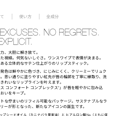
いて
使い方
全成分
EXCUSES. NO REGRETS.
EXPLICIT.
魅力、大胆に解き放て。
けた視線。何気ないしぐさ。ワンスワイプで表情が決まる。
のある立体的なサテン仕上がりのリップスティック。
な発色は鮮やかに色づき、にじみにくく、クリーミーでリュク
感。思い通りに塗りやすい紅先が唇の輪郭を丁寧に縁取り、洗
たきれいなリップラインを叶えます。
ス コンフォート コンプレックス*」が唇を軽やかに包み込
るおいをキープ。
ントな佇まいのリフィル可能なパッケージ。サステナブルなラ
アリーが形となった、新たなアイコンの誕生です。
ヒップシードオイル（カニナバラ果実油）と ヒアルロン酸Na（ともに保