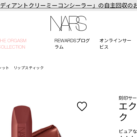
ラディアントクリーミーコンシーラー」の自主回収の
NARS
THE ORGASM
REWARDSプログ
オンラインサー
COLLECTION
ラム
ビス
シット リップスティック
刻印サ
エク
ク
ピュア