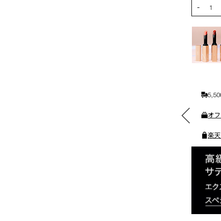
PRODUCT
-
カ
1
ー
ト
に
入
れ
る
5,
素敵なギフトと交換できる
オフ
ポイントをプレゼント
楽天