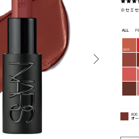
※セミ
バ
ALL
P
リ
エ
ー
NEW
シ
ョ
ン
オ
Product
プ
Actions
806
シ
オ
ョ
ン
を