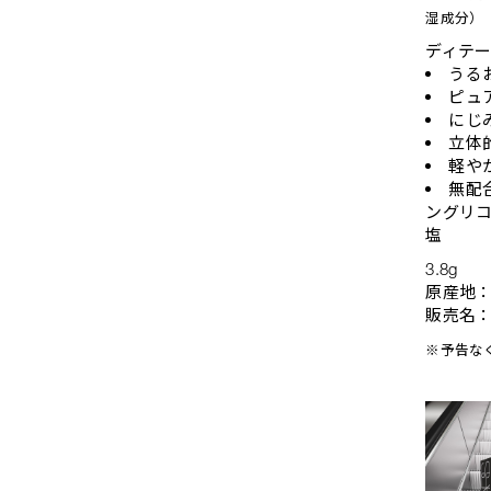
湿成分）
ディテ
うる
ピュ
にじ
立体
軽や
無配
ングリコ
塩
3.8g
原産地
販売名：
※予告な