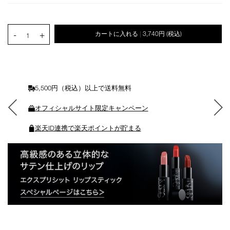
ン
を
カ
PRODUCT.QUANTITY.SELECT.LABEL
-
+
カートに入れる
3,740円
(税込)
|
ー
1
ト
に
入
れ
る
5,500円（税込）以上で送料無料
オフィシャルサイト限定キャンペーン
楽天ID連携で楽天ポイントが貯まる