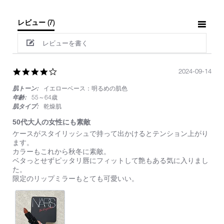
レビュー
(7)
レビューを書く
4.0
2024-09-14
star
肌トーン:
イエローベース：明るめの肌色
rating
年齢:
55～64歳
肌タイプ:
乾燥肌
50代大人の女性にも素敵
Review
review
ケースがスタイリッシュで持って出かけるとテンション上がり
by
stating
ます。
on
50
カラーもこれから秋冬に素敵。
14
代
ベタっとせずピッタリ唇にフィットして艶もある気に入りまし
Sep
大
た。
2024
人
限定のリップミラーもとても可愛いい。
の
女
性
に
も