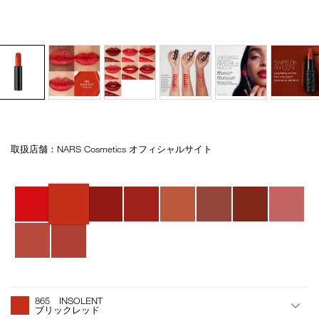
取扱店舗：NARS Cosmetics オフィシャルサイト
Details
/explicit-
商
lipstick-
品
refill-
番
バ
865/4535683236812.html
号
リ
4535683236812
エ
ー
シ
ョ
ン
オ
Product
プ
Actions
865 INSOLENT
シ
ブリックレッド
ョ