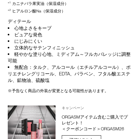
*¹ カニナバラ果実油（保湿成分）
*² ヒアルロン酸Na（保湿成分）
ディテール
心地よさをキープ
ピュアな発色
にじみにくい
立体的なサテンフィニッシュ
軽やかな塗り心地、ミディアム～フルカバレッジに調整
可能
無配合：タルク、アルコール（エチルアルコール）、ポ
リエチレングリコール、EDTA、パラベン、フタル酸エステ
ル、鉱物油、硫酸塩
※予告なく商品の外装が変更となる可能性があります。
キャンペーン
ORGASMアイテム含むご購入でプ
レゼント！
＜クーポンコード＞ORGASM26