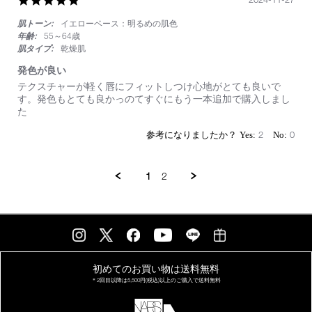
star
肌トーン:
イエローベース：明るめの肌色
rating
年齢:
55～64歳
肌タイプ:
乾燥肌
発色が良い
Review
review
テクスチャーが軽く唇にフィットしつけ心地がとても良いで
by
stating
す。発色もとても良かっのてすぐにもう一本追加で購入しまし
on
発
た
27
色
Nov
が
2
0
2024
良
い
1
2
初めてのお買い物は
送料無料
＊2回目以降は
5,500円(税込)以上の
ご購入で送料無料