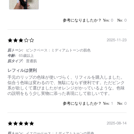
素
敵
0
0
3.0
2025-11-23
star
肌トーン:
ピンクベース：ミディアムトーンの肌色
rating
年齢:
65歳以上
肌タイプ:
普通肌
レフィルは便利
Review
review
手元のリップの色味が使いづらく、リフィルを購入しました。
by
stating
似合う色味は変わるので、無駄にならず便利です。ただピンク
on
レ
系が欲しくて選びましたがオレンジがかっているような。色味
23
フ
の説明をもう少し実物に添った表現にして欲しいです。
Nov
ィ
2025
ル
1
0
は
便
利
5.0
2025-08-14
star
肌トーン:
イエローベース：ミディアムトーンの肌色
rating