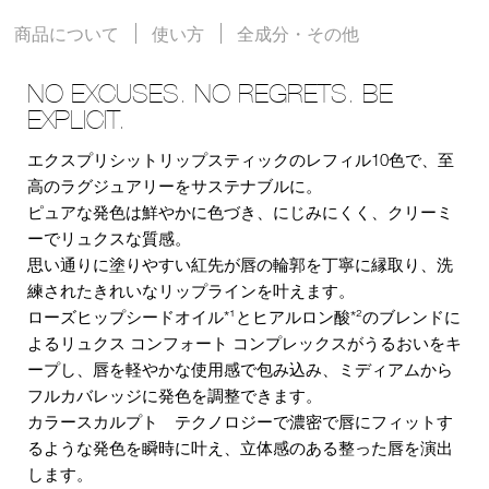
商品について
使い方
全成分・その他
NO EXCUSES. NO REGRETS. BE
EXPLICIT.
エクスプリシットリップスティックのレフィル10色で、至
高のラグジュアリーをサステナブルに。
ピュアな発色は鮮やかに色づき、にじみにくく、クリーミ
ーでリュクスな質感。
思い通りに塗りやすい紅先が唇の輪郭を丁寧に縁取り、洗
練されたきれいなリップラインを叶えます。
ローズヒップシードオイル*¹とヒアルロン酸*²のブレンドに
よるリュクス コンフォート コンプレックスがうるおいをキ
ープし、唇を軽やかな使用感で包み込み、ミディアムから
フルカバレッジに発色を調整できます。
カラースカルプト テクノロジーで濃密で唇にフィットす
るような発色を瞬時に叶え、立体感のある整った唇を演出
します。