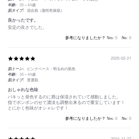
年齢:
35～44歳
肌タイプ:
混合肌（脂性乾燥肌）
良かったです。
Review
review
安定の良さでした。
by
stating
on
良
0
0
14
か
Aug
っ
2025
た
5.0
2025-02-21
で
star
す。
肌トーン:
ピンクベース：明るめの肌色
rating
年齢:
35～44歳
肌タイプ:
普通肌
おしゃれな色味
Review
review
パキッと発色するのに唇は保湿されていて感動しました。
by
stating
指でポンポンのせて濃淡も調整出来るので重宝しています！
on
お
とにかく色味がオシャレです！
21
し
Feb
ゃ
0
0
2025
れ
な
色
味
5.0
2024-11-27