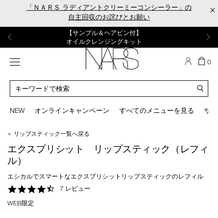
Skip
「ＮＡＲＳ ラディアントクリーミーコンシーラー」の
×
to
自主回収のお詫びとお願い
main
content
【ポーチ＆ブラッシュプレゼント】
【はじめての購入はこちらから】
【ギフトショッパープレゼント】
【サンプル＆ヘアピン付】
【ミニパフプレゼント】
新リキッドブラッシュご購入でプレゼント
カラーアイテムをあの人へのプレゼントに
新リキッドブラッシュスターターキット
オイルクレンジングキット
ORGASM CAMPAIGN
メニュー
カ
0
ー
NARS
ト
カ
の
タ
商
ロ
You
品
グ
can
NEW
オンラインキャンペーン
すべてのメニューを見る
サイ
数
検
use
索
the
＜ リップスティック一覧へ戻る
tab
key
エクスプリシット リップスティック（レフィ
(or
ル）
swipe
left
エシカルでスマートなエクスプリシットリップスティックのレフィル
or
4.6
7 レビュー
right
star
on
WEB限定
rating
your
mobile