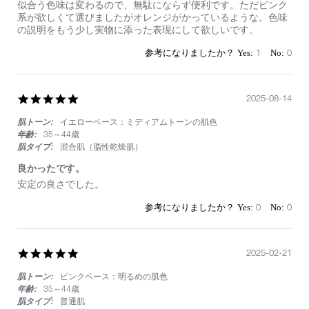
by
stating
似合う色味は変わるので、無駄にならず便利です。ただピンク
on
レ
系が欲しくて選びましたがオレンジがかっているような。色味
23
フ
の説明をもう少し実物に添った表現にして欲しいです。
Nov
ィ
2025
ル
1
0
は
便
利
5.0
2025-08-14
star
肌トーン:
イエローベース：ミディアムトーンの肌色
rating
年齢:
35～44歳
肌タイプ:
混合肌（脂性乾燥肌）
良かったです。
Review
review
安定の良さでした。
by
stating
on
良
0
0
14
か
Aug
っ
2025
た
5.0
2025-02-21
で
star
す。
肌トーン:
ピンクベース：明るめの肌色
rating
年齢:
35～44歳
肌タイプ:
普通肌