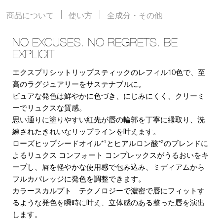
商品について
使い方
全成分・その他
NO EXCUSES. NO REGRETS. BE
EXPLICIT.
エクスプリシットリップスティックのレフィル10色で、至
高のラグジュアリーをサステナブルに。
ピュアな発色は鮮やかに色づき、にじみにくく、クリーミ
ーでリュクスな質感。
思い通りに塗りやすい紅先が唇の輪郭を丁寧に縁取り、洗
練されたきれいなリップラインを叶えます。
ローズヒップシードオイル*¹とヒアルロン酸*²のブレンドに
よるリュクス コンフォート コンプレックスがうるおいをキ
ープし、唇を軽やかな使用感で包み込み、ミディアムから
フルカバレッジに発色を調整できます。
カラースカルプト テクノロジーで濃密で唇にフィットす
るような発色を瞬時に叶え、立体感のある整った唇を演出
します。