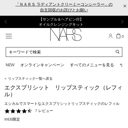
Skip
「ＮＡＲＳ ラディアントクリーミーコンシーラー」の
×
to
自主回収のお詫びとお願い
main
content
【ポーチ＆ブラッシュプレゼント】
【はじめての購入はこちらから】
【ギフトショッパープレゼント】
【サンプル＆ヘアピン付】
【ミニパフプレゼント】
新リキッドブラッシュご購入でプレゼント
カラーアイテムをあの人へのプレゼントに
新リキッドブラッシュスターターキット
オイルクレンジングキット
ORGASM CAMPAIGN
メニュー
カ
0
ー
NARS
ト
カ
の
タ
商
ロ
You
品
グ
can
NEW
オンラインキャンペーン
すべてのメニューを見る
サイ
数
検
use
索
the
＜ リップスティック一覧へ戻る
tab
key
エクスプリシット リップスティック（レフィ
(or
ル）
swipe
left
エシカルでスマートなエクスプリシットリップスティックのレフィル
or
4.6
7 レビュー
right
star
on
WEB限定
rating
your
mobile