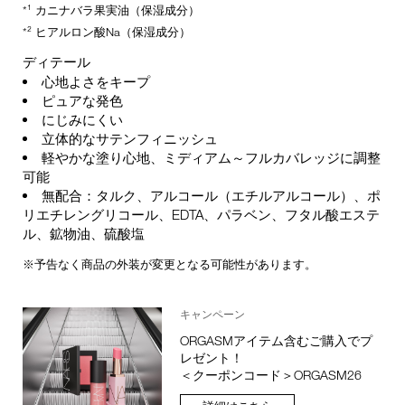
*¹ カニナバラ果実油（保湿成分）
*² ヒアルロン酸Na（保湿成分）
ディテール
心地よさをキープ
ピュアな発色
にじみにくい
立体的なサテンフィニッシュ
軽やかな塗り心地、ミディアム～フルカバレッジに調整
可能
無配合：タルク、アルコール（エチルアルコール）、ポ
リエチレングリコール、EDTA、パラベン、フタル酸エステ
ル、鉱物油、硫酸塩
※予告なく商品の外装が変更となる可能性があります。
キャンペーン
ORGASMアイテム含むご購入でプ
レゼント！
＜クーポンコード＞ORGASM26