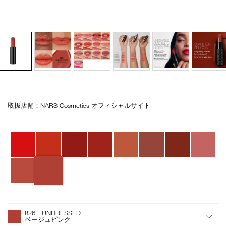
取扱店舗：NARS Cosmetics オフィシャルサイト
Details
/explicit-
商
lipstick-
品
refill-
番
バ
826/4535683236935.html
号
リ
4535683236935
エ
ー
シ
ョ
ン
オ
Product
プ
Actions
826 UNDRESSED
シ
ベージュピンク
ョ