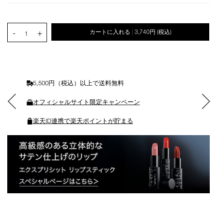
ン
を
カ
PRODUCT.QUANTITY.SELECT.LABEL
-
+
カートに入れる
3,740円
(税込)
|
ー
1
ト
に
入
れ
る
5,500円（税込）以上で送料無料
オフィシャルサイト限定キャンペーン
楽天ID連携で楽天ポイントが貯まる