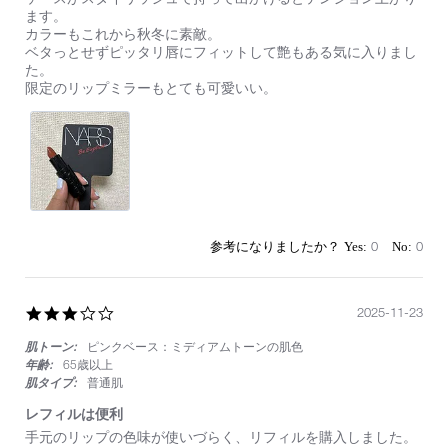
by
stating
ます。
on
50
カラーもこれから秋冬に素敵。
14
代
ベタっとせずピッタリ唇にフィットして艶もある気に入りまし
Sep
大
た。
2024
人
限定のリップミラーもとても可愛いい。
の
女
性
に
も
素
敵
0
0
3.0
2025-11-23
star
肌トーン:
ピンクベース：ミディアムトーンの肌色
rating
年齢:
65歳以上
肌タイプ:
普通肌
レフィルは便利
Review
review
手元のリップの色味が使いづらく、リフィルを購入しました。