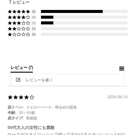
star
7 レビュー
rating
(5)
(1)
(1)
(0)
(0)
レビュー
(7)
レビューを書く
4.0
2024-09-14
star
肌トーン:
イエローベース：明るめの肌色
rating
年齢:
55～64歳
肌タイプ:
乾燥肌
50代大人の女性にも素敵
Review
review
ケースがスタイリッシュで持って出かけるとテンション上がり