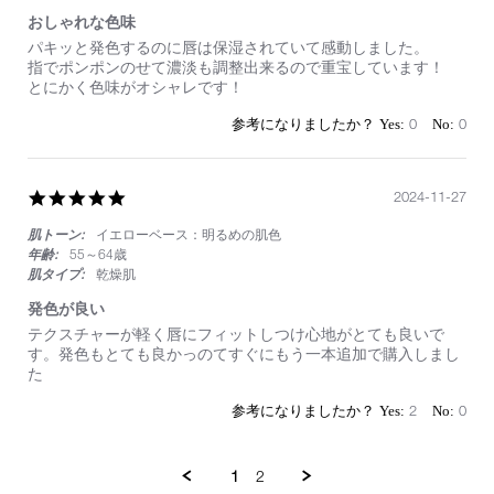
おしゃれな色味
Review
review
パキッと発色するのに唇は保湿されていて感動しました。
by
stating
指でポンポンのせて濃淡も調整出来るので重宝しています！
on
お
とにかく色味がオシャレです！
21
し
Feb
ゃ
0
0
2025
れ
な
色
味
5.0
2024-11-27
star
肌トーン:
イエローベース：明るめの肌色
rating
年齢:
55～64歳
肌タイプ:
乾燥肌
発色が良い
Review
review
テクスチャーが軽く唇にフィットしつけ心地がとても良いで
by
stating
す。発色もとても良かっのてすぐにもう一本追加で購入しまし
on
発
た
27
色
Nov
が
2
0
2024
良
い
1
2