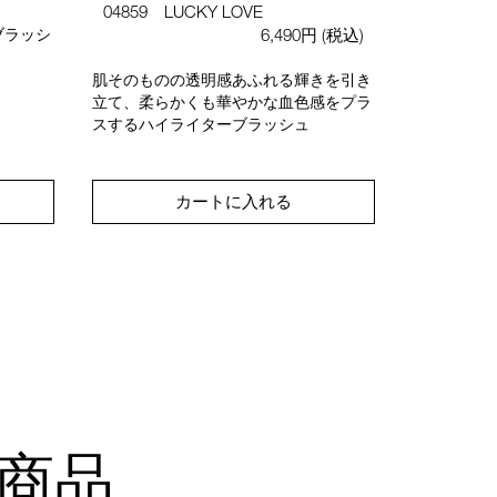
04859 LUCKY LOVE
04233 H
ブラッシ
6,490円
(税込)
肌悩みをぼ
ヤを放つマ
肌そのものの透明感あふれる輝きを引き
ライター
立て、柔らかくも華やかな血色感をプラ
スするハイライターブラッシュ
カートに入れる
商品