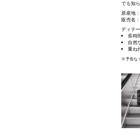
でも知
原産地
販売名：
ディテ
長時
自然
重ね
※予告な