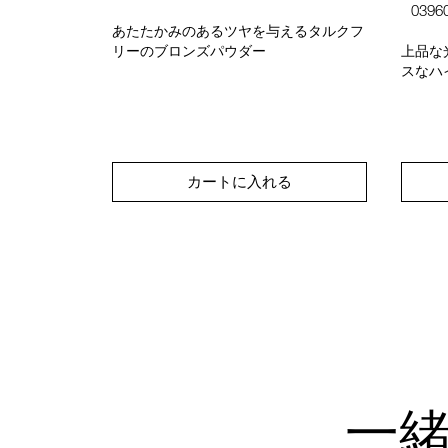
0396
あたたかみのあるツヤを与えるタルクフ
リーのブロンズパウダー
上品な
スなハ
る
カートに入れる
一