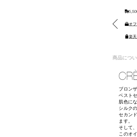
入
5,
れ
る
素敵なギフトと交換できる
オフ
ポイントをプレゼント
楽天
商品につ
CRÈ
ブロン
ベストセ
肌色にな
シルク
セカン
ます。
そして、
このオ