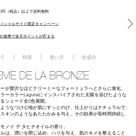
500円（税込）以上で送料無料
ィシャルサイト限定キャンペーン
ID連携で楽天ポイントが貯まる
いて
特長
使い方
全成分
ME DE LA BRONZE
ザーが贅沢なほどクリーミーなフォーミュラへとさらに進化。
ラーカラーLagunaにインスパイアされた太陽を浴びたような
るシェード全2色展開。
のようなつけ心地が肌にすっとのび、仕上がりはナチュラルで
ドスキンのようなあたたかみを与え、その効果が長時間持続し
モノイ デ タヒチオイルの香り。
イルは、潤いを閉じ込め、ハリを与え、肌のキメを整えること