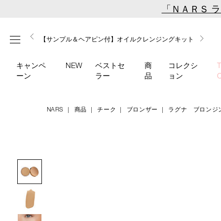
Skip
「ＮＡＲＳ 
to
main
【ミニパフプレゼント】新リキッドブラッシュご購入でプ
【はじめての購入はこちらから】新リキッドブラッシュス
【ギフトショッパープレゼント】カラーアイテムをあの人
content
メニュー
【サンプル＆ヘアピン付】オイルクレンジングキット
【ポーチ＆ブラッシュプレゼント】ORGASM CAMPAIGN
レゼント
ターターキット
へのプレゼントに
キャンペ
NEW
ベストセ
商
コレクシ
ーン
ラー
品
ョン
NARS
商品
チーク
ブロンザー
ラグナ ブロンジ
Details
/laguna-
商
bronzing-
品
Image
cream-
番
01/4535683142984.html
号
4535683142984