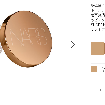
取扱店：
トア）、高
急百貨店
ッピング
SHOPP
ンストア
バ
リ
エ
ー
オ
Product
シ
プ
Actions
LAG
ョ
シ
ラ
ン
ョ
ン
を
PRODUCT
-
カ
1
ー
ト
に