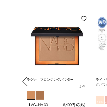
パウダーブラ
ラグナ ブロンジングパウダー
ライト
グパウ
2 色
490円
(税込)
に適した毛の
人気色
LAGUNA 00
6,490円
(税込)