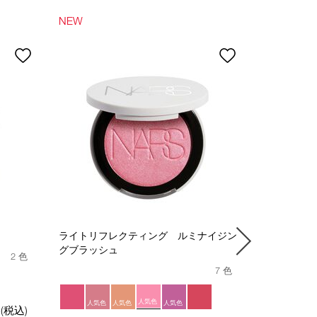
NEW
NEW
ライトリフレクティング ルミナイジン
ライトリフ
グブラッシュ
グスティッ
2 色
7 色
人
人気色
人気色
人気色
人気色
人気色
円
(税込)