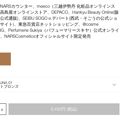
the
NARSカウンター、meeco（三越伊勢丹 化粧品オンラインス
suggestions
島屋オンラインストア、DEPACO、Hankyu Beauty Online(阪
given
公式通販)、SEIBU SOGO e.デパート(⻄武・そごうの公式ショ
as
サイト)、東急百貨店ネットショッピング、@cosme
you
ING、Perfumerie Sukiya（パフューマリースキヤ）公式オンライ
type
、NARSCosmeticsオフィシャルサイト限定発売
or
submit
this
form
to
search
for
the
UNA 01
keyword
イトブロンズ
you
have
entered.
.QUANTITY.SELECT.LABEL
+
6,490円
(税込)