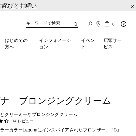
お詫びとお願い
×
カ
カ
0
タ
ー
You
ロ
ト
can
グ
の
はじめての
インフォメーシ
イベン
店頭サー
検
use
商
方へ
ョン
ト
ビス
品
索
the
数
tab
key
(or
swipe
left
or
right
グナ ブロンジングクリーム
on
your
mobile
ほどクリーミーなブロンジングクリーム
device)
4.4
14 レビュー
to
star
ラーカラーLagunaにインスパイアされたブロンザー。 19g
rating
access