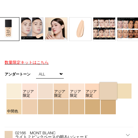
数量限定キットはこちら
Details
/light-
商
reflecting-
品
バ
アンダートーン
foundation-
番
リ
02166/4535683139465.html
号
エ
4535683139465
ー
アジア
アジア
アジア
アジア
シ
限定
限定
限定
限定
ョ
ン
中間色
オ
Product
プ
Actions
02166 MONT BLANC
シ
ライト 2 ピンクベースの明るいシェード