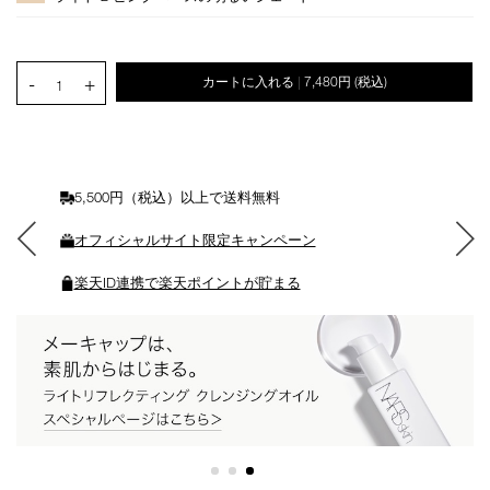
ョ
ン
を
カ
PRODUCT.QUANTITY.SELECT.LABEL
-
+
カートに入れる
7,480円
(税込)
|
ー
1
ト
に
入
れ
る
5,500円（税込）以上で送料無料
オフィシャルサイト限定キャンペーン
楽天ID連携で楽天ポイントが貯まる