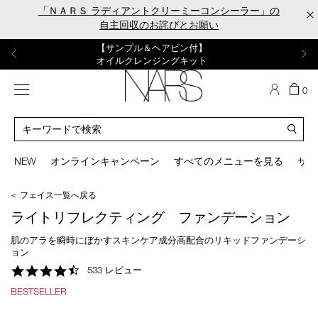
Skip
「ＮＡＲＳ ラディアントクリーミーコンシーラー」の
×
to
自主回収のお詫びとお願い
main
content
【ポーチ＆ブラッシュプレゼント】
【はじめての購入はこちらから】
【ギフトショッパープレゼント】
【サンプル＆ヘアピン付】
【ミニパフプレゼント】
新リキッドブラッシュご購入でプレゼント
カラーアイテムをあの人へのプレゼントに
新リキッドブラッシュスターターキット
オイルクレンジングキット
ORGASM CAMPAIGN
メニュー
カ
0
ー
NARS
ト
カ
の
タ
商
ロ
You
品
グ
can
NEW
オンラインキャンペーン
すべてのメニューを見る
サイ
数
検
use
索
the
＜ フェイス一覧へ戻る
tab
key
ライトリフレクティング ファンデーション
(or
swipe
肌のアラを瞬時にぼかすスキンケア成分高配合のリキッドファンデーシ
left
ョン
or
4.6
533 レビュー
right
star
on
BESTSELLER
rating
your
mobile