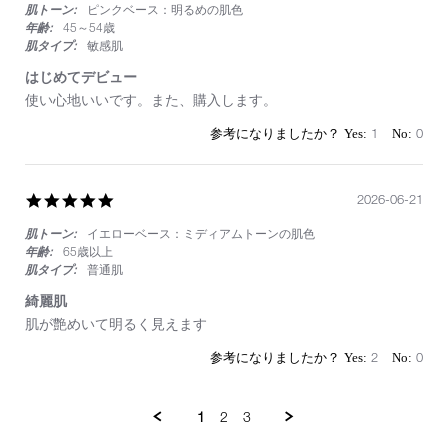
肌トーン:
ピンクベース：明るめの肌色
rating
年齢:
45～54歳
肌タイプ:
敏感肌
はじめてデビュー
Review
review
使い心地いいです。また、購入します。
by
stating
on
は
1
0
23
じ
Jun
め
2026
て
5.0
2026-06-21
デ
star
ビ
肌トーン:
イエローベース：ミディアムトーンの肌色
rating
ュ
ー
年齢:
65歳以上
肌タイプ:
普通肌
綺麗肌
Review
review
肌が艶めいて明るく見えます
by
stating
on
綺
2
0
21
麗
Jun
肌
2026
1
2
3