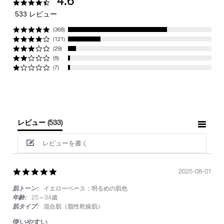
4.6
4.6
star
533 レビュー
rating
(368)
(121)
(29)
(8)
(7)
レビュー
(533)
レビューを書く
5.0
2025-08-01
star
肌トーン:
イエローベース：明るめの肌色
rating
年齢:
25～34歳
肌タイプ:
混合肌（脂性乾燥肌）
使いやすい