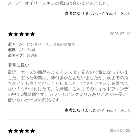
2026
ぎ
スーパーオイリースキンの私には合いませんでした。
て、
崩
1
0
れ
ま
く
る
5.0
2026-07-12
star
肌トーン:
ピンクベース：明るめの肌色
rating
年齢:
45～54歳
肌タイプ:
普通肌
非常に良い
Review
review
最近、ナーズの商品をよくインスタで見るので気になっていま
by
stating
した。塗った瞬間は、薄付きかなと思いましたが、夜までの持
on
非
ちがとても良くてびっくりしました。ツヤもファンデも落ちて
12
常
ない！ツヤは付けたてより綺麗。これまでのリキッドファンデ
Jul
に
の中で1番綺麗です。カラーもピンクよりがありこれから長い
2026
良
使いたいナーズの商品です。
い
1
0
5.0
2026-06-23
star