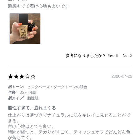
Review
review
艶感もでて着け心地もよいです
by
stating
on
使
1
い
Aug
や
2025
す
い
9
2
3.0
2026-07-22
star
肌トーン:
ピンクベース：ダークトーンの肌色
rating
年齢:
35～44歳
肌タイプ:
脂性肌
脂性すぎて、崩れまくる
Review
review
仕上がりは薄づきでナチュラルに肌をキレイに見せることがで
by
stating
きる。
on
脂
付け心地はとても良い。
22
性
時間が経つと、テカりがすごく、ティッシュオフでどんどん色
Jul
す
が落ちてく。