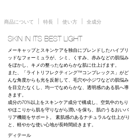
商品について
特長
使い方
全成分
SKIN IN ITS BEST LIGHT
メーキャップとスキンケアを独自にブレンドしたハイブリ
ッドなフォーミュラが、シミ、くすみ、赤みなどの肌悩み
をぼかし、キメの整ったなめらかな肌に仕上げます。
また、「ライトリフレクティング™コンプレックス」がど
んな角度からも光を反射して、毛穴や小ジワなどの肌悩み
を目立たなくし、均一でなめらかな、透明感のある肌へ導
きます。
成分の70%以上をスキンケア成分で構成し、空気中のちり
やほこりから肌を守りながら潤いを保ち、肌のうるおいバ
リア機能をサポート。 素肌感のあるナチュラルな仕上がり
と、軽やかな使い心地が長時間続きます。
ディテール