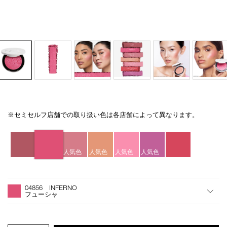
※セミセルフ店舗での取り扱い色は各店舗によって異なります。
Details
/light-
商
reflecting-
品
バ
luminizing-
番
リ
blush-
号
エ
人気色
人気色
人気色
人気色
04856/4535683284875.html
4535683284875
ー
シ
オ
Product
ョ
プ
Actions
04856 INFERNO
ン
シ
フューシャ
ョ
ン
を
カ