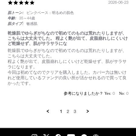
い
5.0
2026-06-23
star
肌トーン:
ピンクベース：明るめの肌色
rating
年齢:
35～44歳
肌タイプ:
敏感肌
乾燥肌でゆらぎがちなので初めてのものは荒れたりしますが、
こちらは大丈夫でした。 程よく艶が出て、皮脂崩れしにくいけ
ど乾燥せず、肌がサラサラにな
Review
review
乾燥肌でゆらぎがちなので初めてのものは荒れたりしますが、
by
stating
こちらは大丈夫でした。
on
乾
程よく艶が出て、皮脂崩れしにくいけど乾燥せず、肌がサラサ
23
燥
ラになります。
Jun
肌
今回は初めてなのでクリアを購入しました。カバー力は無いけ
2026
で
れど使用しているファンデの良い所が活かせれるので買って良
ゆ
かったです。
ら
ぎ
0
0
が
ち
な
1
2
3
の
で
初
め
て