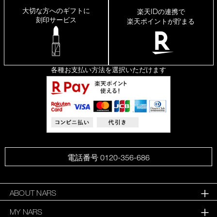
出
大切な方へのギフトに
ID
楽天
の連携で
て、
刻印サービス
楽天ポイントが貯まる
皮
脂
崩
れ
し
に
各種お支払い方法を選択いただけます
く
い
け
ど
乾
燥
せ
ず、
肌
が
サ
電話番号 0120-356-686
ラ
サ
ラ
に
ABOUT NARS
な
MY NARS