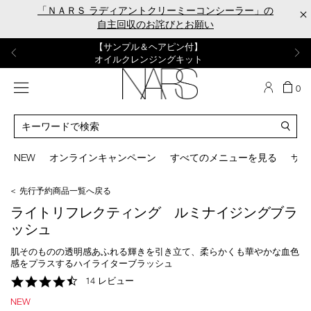
Skip
「ＮＡＲＳ ラディアントクリーミーコンシーラー」の
×
to
自主回収のお詫びとお願い
main
content
【ポーチ＆ブラッシュプレゼント】
【はじめての購入はこちらから】
【ギフトショッパープレゼント】
【サンプル＆ヘアピン付】
【ミニパフプレゼント】
新リキッドブラッシュご購入でプレゼント
カラーアイテムをあの人へのプレゼントに
新リキッドブラッシュスターターキット
オイルクレンジングキット
ORGASM CAMPAIGN
メニュー
カ
0
ー
NARS
ト
カ
の
タ
商
ロ
You
品
グ
can
NEW
オンラインキャンペーン
すべてのメニューを見る
サイ
数
検
use
索
the
＜ 先行予約商品一覧へ戻る
tab
key
ライトリフレクティング ルミナイジングブラ
(or
ッシュ
swipe
left
肌そのものの透明感あふれる輝きを引き立て、柔らかくも華やかな血色
or
感をプラスするハイライターブラッシュ
right
4.7
14 レビュー
on
star
your
NEW
rating
mobile