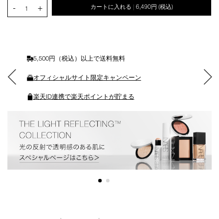
PRODUCT.QUANTITY.SELECT.LABEL
-
+
カートに入れる
6,490円
(税込)
|
ー
1
ト
に
入
れ
る
5,500円（税込）以上で送料無料
オフィシャルサイト限定キャンペーン
楽天ID連携で楽天ポイントが貯まる