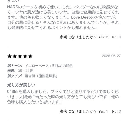
すごい
Review
review
NARSのチークを初めて使いました。パウダーなのに粉感がな
by
stating
く、ツヤは肌が透ける美しいツヤ。自然に健康的に見せてくれ
on
す
ます。他の色も欲しくなりました。Love Deepのお色ですが、
5
ご
自分の肌に乗せるとそんなに青みはありませんでしたが、それ
Jul
い
も健康的に見せてくれるポイントかも知れません。
2026
2
0
5.0
2026-06-27
star
肌トーン:
イエローベース：明るめの肌色
rating
年齢:
35～44歳
肌タイプ:
混合肌（脂性乾燥肌）
光り方が美しい
Review
review
04858を購入しました。ブラシでひと塗りするだけで優しく色
by
stating
づき、太陽光に当たった時の光り方がとても美しいです。他の
on
光
色味も購入したいと思います。
27
り
Jun
方
1
0
2026
が
美
し