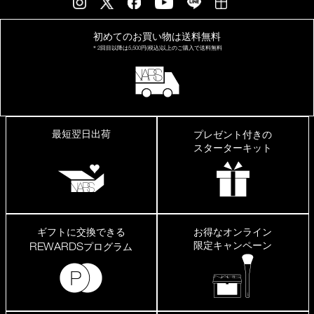
の
も
の
初めてのお買い物は
送料無料
は
＊2回目以降は
5,500円(税込)以上の
ご購入で送料無料
荒
れ
た
り
し
ま
す
最短翌日出荷
プレゼント付きの
が、
こ
スターターキット
ち
ら
は
大
丈
夫
で
ギフトに交換できる
お得なオンライン
し
限定キャンペーン
REWARDS
プログラム
た。
程
よ
く
艶
が