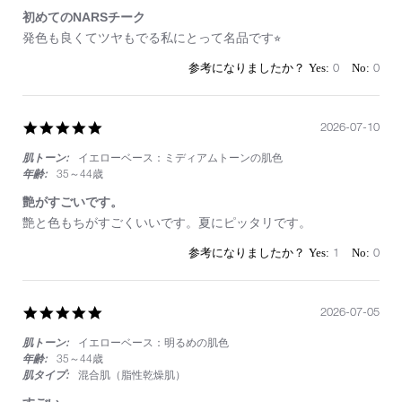
初めてのNARSチーク
Review
review
発色も良くてツヤもでる私にとって名品です⭐︎
by
stating
on
初
0
0
25
め
Jul
て
2026
の
5.0
2026-07-10
NARS
star
チ
肌トーン:
イエローベース：ミディアムトーンの肌色
rating
ー
ク
年齢:
35～44歳
艶がすごいです。
Review
review
艶と色もちがすごくいいです。夏にピッタリです。
by
stating
on
艶
1
0
10
が
Jul
す
2026
ご
5.0
2026-07-05
い
star
で
肌トーン:
イエローベース：明るめの肌色
rating
す。
年齢:
35～44歳
肌タイプ:
混合肌（脂性乾燥肌）