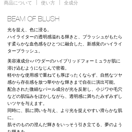
商品について
使い方
全成分
BEAM OF BLUSH
光を捉え、色に浸る。
ハイライターの透明感溢れる輝きと、ブラッシュがもたら
す柔らかな血色感をひとつに融合した、新感覚のハイライ
ターブラッシュ。
美容液成分×パウダーのハイブリッドフォーミュラが肌に
溶け込むようになじんで密着。
軽やかな使用感で重ねても厚ぼったくならず、自然なツヤ
感から存在感を放つ華やかな輝きまで自在に演出可能。
配合された微細なパール成分が光を反射し、小ジワや毛穴
などの肌悩みをぼかしながら、透明感に満ちたみずみずし
いツヤを与えます。
同時に、肌に潤いを与え、より光を捉えやすい滑らかな肌
に。
肌そのものの澄んだ輝きをいっそう引き立てる、夢のよう
な輝きを。